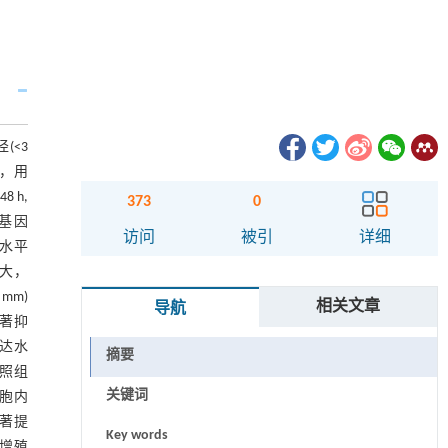
(<3
平，用
 h,
373
0
关基因
访问
被引
详细
达水平
增大，
mm)
相关文章
导航
显著抑
表达水
摘要
对照组
关键词
细胞内
显著提
Key words
胞增殖