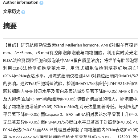
Author information
+
文章历史
+
摘要
【目的】研究抗缪勒管激素(anti-Müllerian hormone, AM
mm、3～5 mm、>5 mm)有腔卵泡卵泡液与颗粒细胞，利用实时荧光定量P
ELISA法检测颗粒细胞和卵泡液中AMH蛋白质量浓度；将绵羊有腔卵泡颗粒细胞用含
利用CCK-8法检测细胞增殖水平，用流式细胞仪检测培养细胞凋亡率，用RT
(PCNA)mRNA表达水平。用流式细胞仪检测AMH对颗粒细胞内SMAD1/5/8、磷酸化
的影响。通过EdU细胞增殖试验，检测SMAD1/5/8抑制剂LDN19318
颗粒细胞内AMH转录水平及蛋白质表达量均显著下降(P<0.05),AMHRⅡ
及大卵泡(直径>5 mm)颗粒细胞(P<0.05);随着卵泡直径的增大，卵泡液中A
制了颗粒细胞增殖(P<0.05),PCNA mRNA相对表达量显著降低。与对照组相比，
平显著下降(P<0.05),而Caspase 3、BAX mRNA相对表达水平显著上升(P
无显著差异(P>0.05),但P-SMAD1/5/8蛋白水平显著高于对照组(P<0.05
PCNA表达(P<0.05),而666-15处理显著抑制了颗粒细胞内PCNA表达(P
高(P<0.05),666-15处理颗粒细胞增殖水平显著降低(P<0.05)。【