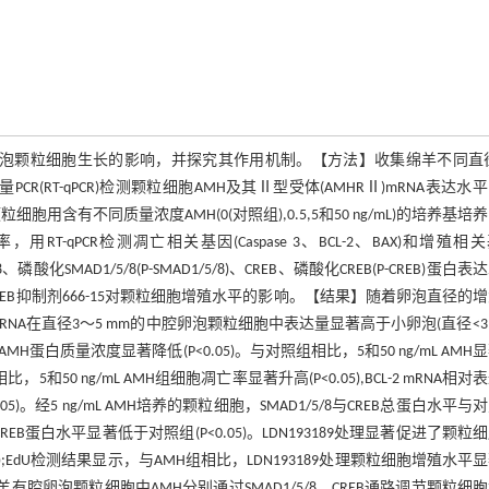
H)对绵羊有腔卵泡颗粒细胞生长的影响，并探究其作用机制。【方法】收集绵羊不同直径
CR(RT-qPCR)检测颗粒细胞AMH及其Ⅱ型受体(AMHRⅡ)mRNA表达水
有不同质量浓度AMH(0(对照组),0.5,5和50 ng/mL)的培养基培养48
-qPCR检测凋亡相关基因(Caspase 3、BCL-2、BAX)和增殖相
SMAD1/5/8(P-SMAD1/5/8)、CREB、磷酸化CREB(P-CREB)蛋白表
9和CREB抑制剂666-15对颗粒细胞增殖水平的影响。【结果】随着卵泡直径的
mRNA在直径3～5 mm的中腔卵泡颗粒细胞中表达量显著高于小卵泡(直径<3 
MH蛋白质量浓度显著降低(P<0.05)。与对照组相比，5和50 ng/mL AMH
5和50 ng/mL AMH组细胞凋亡率显著升高(P<0.05),BCL-2 mRNA相对
<0.05)。经5 ng/mL AMH培养的颗粒细胞，SMAD1/5/8与CREB总蛋白水平与
),P-CREB蛋白水平显著低于对照组(P<0.05)。LDN193189处理显著促进了颗粒
<0.05);EdU检测结果显示，与AMH组相比，LDN193189处理颗粒细胞增殖水平
结论】绵羊有腔卵泡颗粒细胞中AMH分别通过SMAD1/5/8、CREB通路调节颗粒细