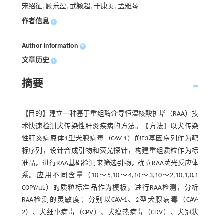
宋绍征, 顾乐盈, 武颖超, 于康英, 孟雅琴
作者信息
+
Author information
+
文章历史
+
摘要
【目的】建立一种基于重组酶介导恒温核酸扩增（RAA）技
术快速检测犬传染性肝炎疾病的方法。【方法】以犬传染
性肝炎病原体1型犬腺病毒（CAV-1）的E3基因序列作为靶
标序列，设计合成引物和荧光探针，构建重组质粒作为标
准品，进行RAA基础检测来筛选引物，确立RAA荧光反应体
系。应用不同含量（10～5,10～4,10～3,10～2,10,1,0.1
COPY/μL）的质粒标准品作为模板，进行RAA检测，分析
RAA检测的灵敏度；分别以CAV-1、2型犬腺病毒（CAV-
2）、犬细小病毒（CPV）、犬瘟热病毒（CDV）、犬冠状