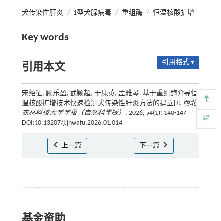
犬传染性肝炎
/
1型犬腺病毒
/
重组酶
/
恒温核酸扩增
Key words
引用格式 ▾
引用本文
宋绍征, 顾乐盈, 武颖超, 于康英, 孟雅琴. 基于重组酶介导恒
温核酸扩增技术快速检测犬传染性肝炎方法的建立[J].
西北
农林科技大学学报（自然科学版）
, 2026, 54(1): 140-147
DOI:10.13207/j.jnwafu.2026.01.014
上一篇
下一篇
基金资助