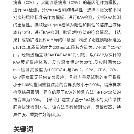
病毒（CCV）、犬副流感病毒（CPIV）的基因组作为模板，
进行RAA检测，分析RAA检测的特异性；选择同批次和不同
批次的质粒标准品作为模板，进行RAA检测，分析RAA检测
的重复性。选取经RT-qPCR检测为阳性和阴性的临床血液样
本各40份，进行RAA检测，验证2种方法的符合情况。【结
果】成功扩增到约419 bp的E3基因；构建了阳性质粒标准品
10
p18TC1,其质量浓度为200 ng/μL,质粒含量为5.74×10
COPY/
μL。经筛选确立以CAV-F4/CAV-R3为引物、以CAV-P为探针的
RAA荧光反应体系，反应温度恒定为39℃,反应时间为15
min,检测灵敏度为1 COPY/μL,与CAV-2、CPV、CDV、CCV、
CPIV等病毒无任何交叉反应，且批内重复试验的变异系数
小于1.00%,批间重复试验的变异系数小于2.00%。临床样本
检测结果表明，建立的基于RAA的检测方法与RT-qPCR法的
符合率为100%。【结论】建立了基于RAA技术的犬传染性
肝炎快速检测方法，该方法具有检测快速、灵敏度高、特
异性强、重复性好等优点。
关键词