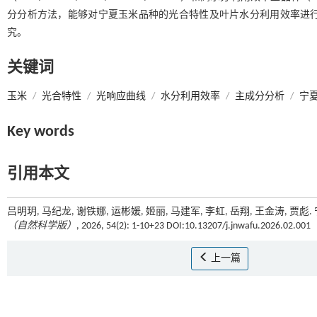
分分析方法，能够对宁夏玉米品种的光合特性及叶片水分利用效率进
究。
关键词
玉米
/
光合特性
/
光响应曲线
/
水分利用效率
/
主成分分析
/
宁
Key words
引用本文
吕明玥, 马纪龙, 谢铁娜, 运彬媛, 姬丽, 马建军, 李虹, 岳翔, 王金涛,
（自然科学版）
, 2026, 54(2): 1-10+23 DOI:10.13207/j.jnwafu.2026.02.001
上一篇