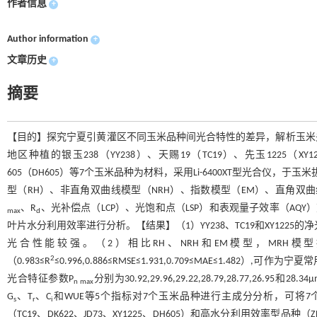
作者信息
+
Author information
+
文章历史
+
摘要
【目的】探究宁夏引黄灌区不同玉米品种间光合特性的差异，解析玉米
地区种植的银玉238（YY238）、天赐19（TC19）、先玉1225（XY1
605（DH605）等7个玉米品种为材料，采用Li-6400XT型光合
型（RH）、非直角双曲线模型（NRH）、指数模型（EM）、直角双曲
、R
、光补偿点（LCP）、光饱和点（LSP）和表观量子效率（AQ
max
d
叶片水分利用效率进行分析。【结果】（1）YY238、TC19和XY1225的净光合速率
光合性能较强。（2）相比RH、NRH和EM模型，MR
2
（0.983≤R
≤0.996,0.886≤RMSE≤1.931,0.709≤MAE≤1.
光合特征参数P
分别为30.92,29.96,29.22,28.79,28.77,26.95和28.34
n max
G
、T
、C
和WUE等5个指标对7个玉米品种进行主成分分析，可将7
s
r
i
（TC19、DK622、JD73、XY1225、DH605）和高水分利用效率