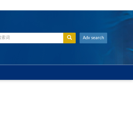
Adv search