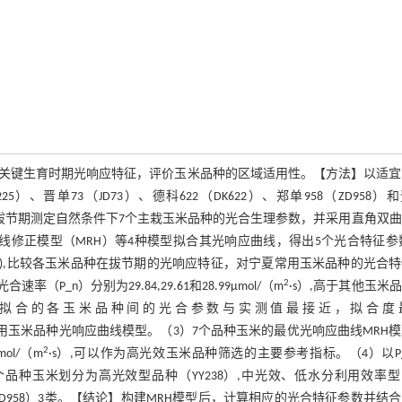
关键生育时期光响应特征，评价玉米品种的区域适用性。【方法】以适宜
225）、晋单73（JD73）、德科622（DK622）、郑单958（ZD958）
仪，于玉米拔节期测定自然条件下7个主栽玉米品种的光合生理参数，并采用直角双
线修正模型（MRH）等4种模型拟合其光响应曲线，得出5个光合特征参数
Y）),比较各玉米品种在拔节期的光响应特征，对宁夏常用玉米品种的光合
2
（P_n）分别为29.84,29.61和28.99μmol/（m
·s）,高于其他玉米
H模型拟合的各玉米品种间的光合参数与实测值最接近，拟合度
482）,可作为宁夏常用玉米品种光响应曲线模型。（3）7个品种玉米的最优光响应曲线MRH
2
μmol/（m
·s）,可以作为高光效玉米品种筛选的主要参考指标。（4）以P
个品种玉米划分为高光效型品种（YY238）,中光效、低水分利用效率
型品种（ZD958）3类。【结论】构建MRH模型后，计算相应的光合特征参数并结