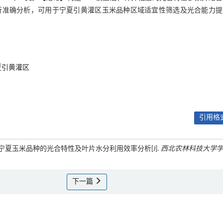
行准确分析，可用于宁夏引黄灌区玉米品种区域适宜性筛选及光合能力提
夏引黄灌区
引用格式
 贾彪. 宁夏玉米品种的光合特性及叶片水分利用效率分析[J].
西北农林科技大学
下一篇