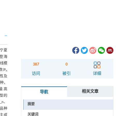
宁夏
和登海
曲线模
387
0
(P
n
访问
被引
详细
特性及
品种，
最高
相关文章
导航
模型的
_n、
摘要
型品种
关键词
合主成