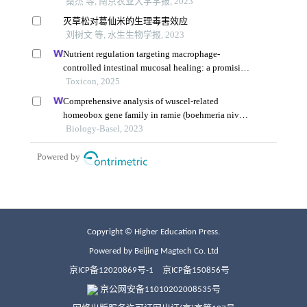
Copyright © Higher Education Press.
Powered by Beijing Magtech Co. Ltd
京ICP备12020869号-1
京ICP备150856号
京公网安备11010202008535号