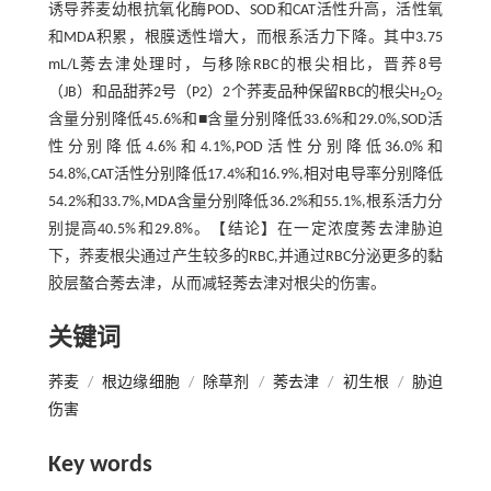
诱导荞麦幼根抗氧化酶POD、SOD和CAT活性升高，活性氧
和MDA积累，根膜透性增大，而根系活力下降。其中3.75
mL/L莠去津处理时，与移除RBC的根尖相比，晋荞8号
（JB）和品甜荞2号（P2）2个荞麦品种保留RBC的根尖H
O
2
2
含量分别降低45.6%和■含量分别降低33.6%和29.0%,SOD活
性分别降低4.6%和4.1%,POD活性分别降低36.0%和
54.8%,CAT活性分别降低17.4%和16.9%,相对电导率分别降低
54.2%和33.7%,MDA含量分别降低36.2%和55.1%,根系活力分
别提高40.5%和29.8%。【结论】在一定浓度莠去津胁迫
下，荞麦根尖通过产生较多的RBC,并通过RBC分泌更多的黏
胶层螯合莠去津，从而减轻莠去津对根尖的伤害。
关键词
荞麦
/
根边缘细胞
/
除草剂
/
莠去津
/
初生根
/
胁迫
伤害
Key words