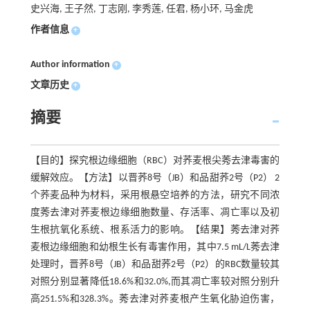
史兴海, 王子然, 丁志刚, 李秀莲, 任君, 杨小环, 马金虎
作者信息
+
Author information
+
文章历史
+
摘要
【目的】探究根边缘细胞（RBC）对荞麦根尖莠去津毒害的
缓解效应。【方法】以晋荞8号（JB）和品甜荞2号（P2） 2
个荞麦品种为材料，采用根悬空培养的方法，研究不同浓
度莠去津对荞麦根边缘细胞数量、存活率、凋亡率以及初
生根抗氧化系统、根系活力的影响。【结果】莠去津对荞
麦根边缘细胞和幼根生长有毒害作用，其中7.5 mL/L莠去津
处理时，晋荞8号（JB）和品甜荞2号（P2）的RBC数量较其
对照分别显著降低18.6%和32.0%,而其凋亡率较对照分别升
高251.5%和328.3%。莠去津对荞麦根产生氧化胁迫伤害，