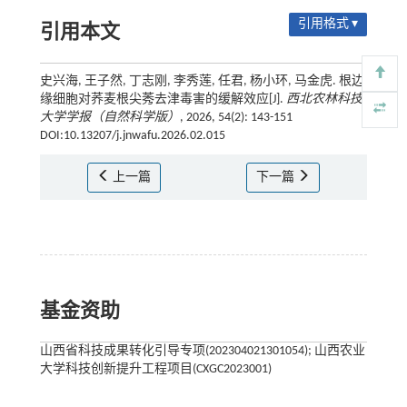
引用格式 ▾
引用本文
史兴海, 王子然, 丁志刚, 李秀莲, 任君, 杨小环, 马金虎. 根边
缘细胞对荞麦根尖莠去津毒害的缓解效应[J].
西北农林科技
大学学报（自然科学版）
, 2026, 54(2): 143-151
DOI:10.13207/j.jnwafu.2026.02.015
上一篇
下一篇
基金资助
山西省科技成果转化引导专项(202304021301054); 山西农业
大学科技创新提升工程项目(CXGC2023001)