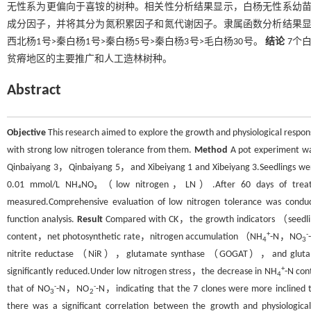
无性系为更偏向于喜铵的树种。相关性分析结果显示，白杨无性系幼苗
成分因子，并将其分为氮积累因子和氮代谢因子。隶属函数分析结果显示
西北杨1号>秦白杨1号>秦白杨5号>秦白杨3号>毛白杨30号。
结论
7个
贫瘠地区的主要推广和人工造林树种。
Abstract
Objective
This research aimed to explore the growth and physiological respons
with strong low nitrogen tolerance from them.
Method
A pot experiment w
Qinbaiyang 3，Qinbaiyang 5，and Xibeiyang 1 and Xibeiyang 3.Seedlings 
0.01 mmol/L NH₄NO₃ （low nitrogen，LN）.After 60 days of treatmen
measured.Comprehensive evaluation of low nitrogen tolerance was condu
function analysis.
Result
Compared with CK，the growth indicators （seedl
+
-
content，net photosynthetic rate，nitrogen accumulation （NH
-N，NO
4
3
nitrite reductase （NiR），glutamate synthase （GOGAT），and glutamin
+
significantly reduced.Under low nitrogen stress，the decrease in NH
-N con
4
-
-
that of NO
-N，NO
-N，indicating that the 7 clones were more inclined t
3
2
there was a significant correlation between the growth and physiological 