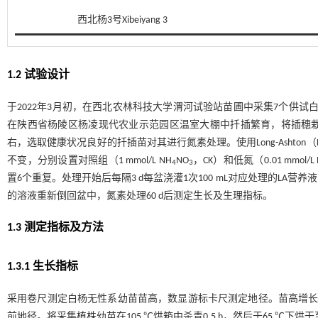
西北杨3号Xibeiyang 3
1.2 试验设计
于2022年3月初，在西北农林科技大学渭河试验站苗圃中采集7个供
在陕西省杨陵区杨凌现代农业示范园区温室大棚中扦插繁育，将插穗栽植于直
右，选取健康状况良好的扦插苗对其进行氮素处理。使用Long-Ashton（
不变，分别设置对照组（1 mmol/L NH
NO
，CK）和低氮（0.01 mmol/L 
4
3
置6个重复。处理开始后每隔3 d每盆浇灌1次100 mL对应处理的L
的溶液重新倒回盆中，氮素处理60 d后测定生长及生理指标。
1.3 测定指标及方法
1.3.1 生长指标
采用卷尺测定白杨无性系幼苗苗高，数显游标卡尺测定地径。苗高增长量
前地径。将采集植株幼苗在105 ℃烘箱中杀青0.5 h，然后于65 ℃