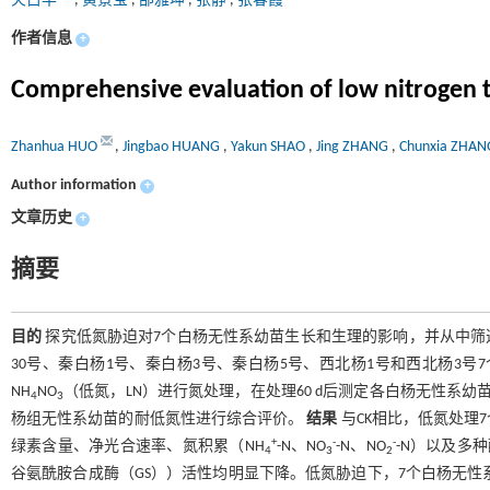
火占华
,
黄景宝
,
邵雅坤
,
张静
,
张春霞
作者信息
+
Comprehensive evaluation of low nitrogen t
Zhanhua HUO
,
Jingbao HUANG
,
Yakun SHAO
,
Jing ZHANG
,
Chunxia ZHA
Author information
+
文章历史
+
摘要
目的
探究低氮胁迫对7个白杨无性系幼苗生长和生理的影响，并从中筛
30号、秦白杨1号、秦白杨3号、秦白杨5号、西北杨1号和西北杨3号7个白
NH
NO
（低氮，LN）进行氮处理，在处理60 d后测定各白杨无性系
4
3
杨组无性系幼苗的耐低氮性进行综合评价。
结果
与CK相比，低氮处理
+
-
-
绿素含量、净光合速率、氮积累（NH
-N、NO
-N、NO
-N）以及多
4
3
2
谷氨酰胺合成酶（GS））活性均明显下降。低氮胁迫下，7个白杨无性