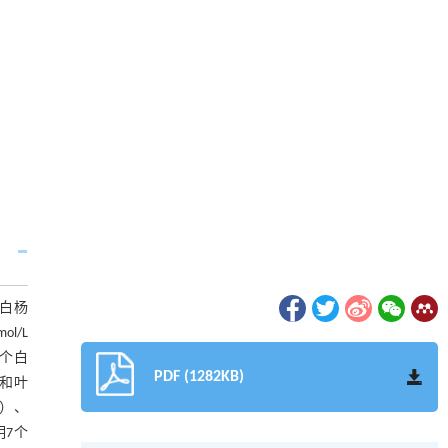
毛白杨
l/L
7个白
PDF (1282KB)
）和叶
T）、
明7个