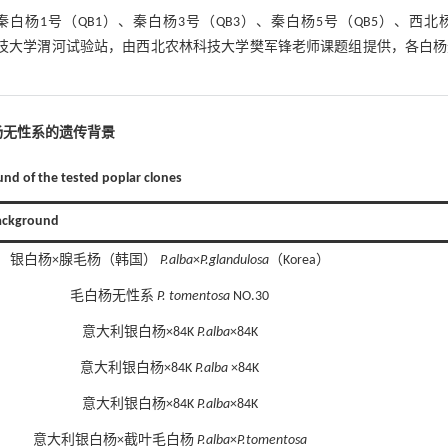
秦白杨1号（QB1）、秦白杨3号（QB3）、秦白杨5号（QB5）、西北
林科技大学渭河试验站，由西北农林科技大学樊军锋老师课题组提供，各白
杨无性系的遗传背景
und of the tested poplar clones
ckground
银白杨×腺毛杨（韩国）
P.alba
×
P.glandulosa
（Korea）
毛白杨无性系
P. tomentosa
NO.30
意大利银白杨×84K
P.alba
×84K
意大利银白杨×84K
P.alba
×84K
意大利银白杨×84K
P.alba
×84K
意大利银白杨×截叶毛白杨
P.alba
×
P.tomentosa