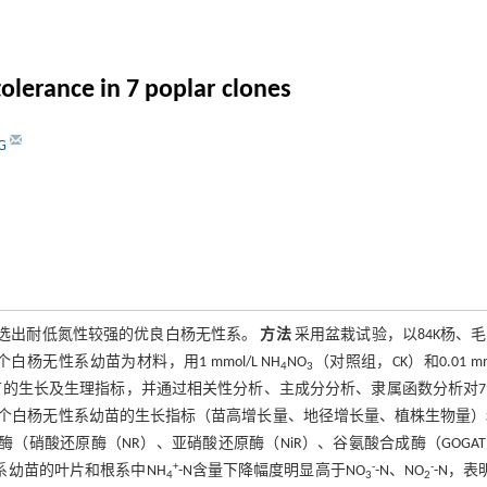
olerance in 7 poplar clones
NG
选出耐低氮性较强的优良白杨无性系。
方法
采用盆栽试验，以84K杨、
杨无性系幼苗为材料，用1 mmol/L NH
NO
（对照组，CK）和0.01 mmo
4
3
幼苗的生长及生理指标，并通过相关性分析、主成分分析、隶属函数分析对
7个白杨无性系幼苗的生长指标（苗高增长量、地径增长量、植株生物量
种酶（硝酸还原酶（NR）、亚硝酸还原酶（NiR）、谷氨酸合成酶（GOGA
+
-
-
系幼苗的叶片和根系中NH
-N含量下降幅度明显高于NO
-N、NO
-N，表
4
3
2