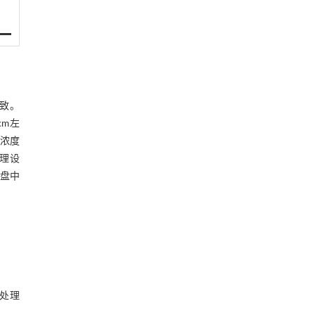
一致。
cm左
分浓度
理设
托盘中
素处理