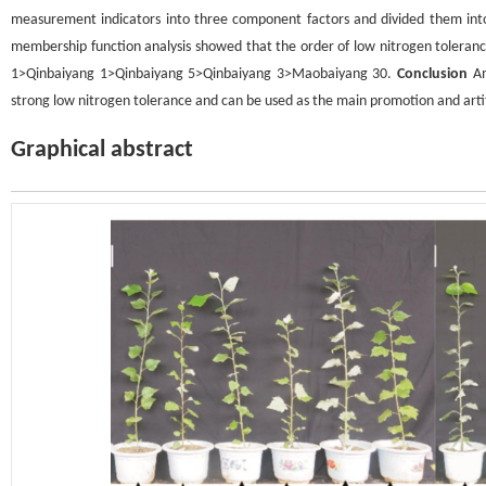
measurement indicators into three component factors and divided them into
membership function analysis showed that the order of low nitrogen toleran
1>Qinbaiyang 1>Qinbaiyang 5>Qinbaiyang 3>Maobaiyang 30.
Conclusion
Am
strong low nitrogen tolerance and can be used as the main promotion and artific
Graphical abstract