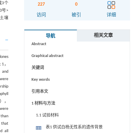
3个
227
0
3号>
访问
被引
详细
为土壤
摘要
相关文章
导航
Abstract
Graphical abstract
lones
ng 1，
关键词
） and
were
Key words
rship
引用本文
phyll
（NR），
1 材料与方法
were
1.1 试验材料
 than
 that
表1 供试白杨无性系的遗传背景
d all