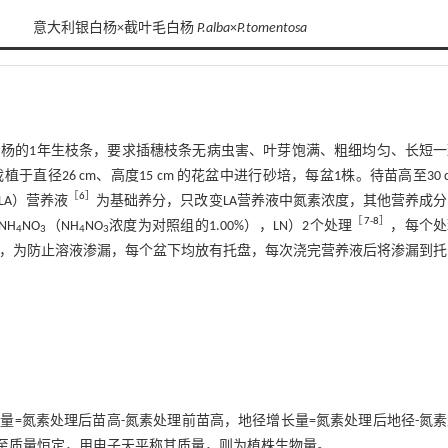
意大利银白杨×截叶毛白杨
P.alba
×
P.tomentosa
试白杨的1年生枝条，要求插穗枝条无病虫害、叶芽饱满、粗细均匀、长短
径26 cm、高度15 cm 的花盆中进行砂培，每盆1株。待苗高至30 
［
6
］
LA）营养液
为基础养分，只改变LA营养液中氮素浓度，其他营养成
［
7
-
8
］
NH
NO
（NH
NO
浓度为对照组的1.00%），LN）2个处理
，每个处
4
3
4
3
A营养液，为防止溶液渗漏，每个盆下均放有托盘，每次浇完营养液后将渗漏到
=氮素处理后苗高-氮素处理前苗高，地径增长量=氮素处理后地径-氮
下烘干至质量恒定，用电子天平称其质量，则为植株生物量。