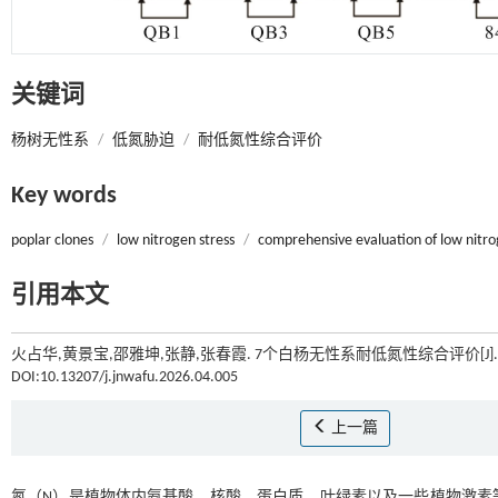
关键词
杨树无性系
/
低氮胁迫
/
耐低氮性综合评价
Key words
poplar clones
/
low nitrogen stress
/
comprehensive evaluation of low nitro
引用本文
火占华,黄景宝,邵雅坤,张静,张春霞. 7个白杨无性系耐低氮性综合评价[J]
DOI:10.13207/j.jnwafu.2026.04.005
上一篇
氮（N）是植物体内氨基酸、核酸、蛋白质、叶绿素以及一些植物激素