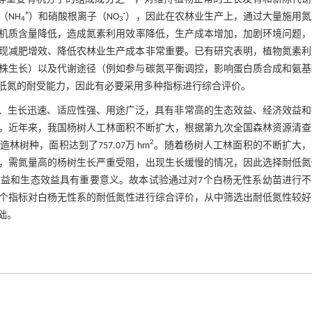
+
-
（NH
）和硝酸根离子（NO
），因此在农林业生产上，通过大量施用氮
4
3
机质含量降低，造成氮素利用效率降低，生产成本增加，加剧环境问题，
现减肥增效、降低农林业生产成本非常重要。已有研究表明，植物氮素利
株生长）以及代谢途径（例如参与碳氮平衡调控，影响蛋白质合成和氨基
低氮的耐受能力，因此有必要采用多种指标进行综合评价。
率高、生长迅速、适应性强、用途广泛，具有非常高的生态效益、经济效益
。近年来，我国杨树人工林面积不断扩大，根据第九次全国森林资源清查
2
种，面积达到了757.07万 hm
。随着杨树人工林面积的不断扩大，
，需氮量高的杨树生长严重受阻，出现生长缓慢的情况，因此选择耐低氮
益和生态效益具有重要意义。故本试验通过对7个白杨无性系幼苗进行不
个指标对白杨无性系的耐低氮性进行综合评价，从中筛选出耐低氮性较好
础。