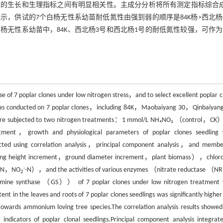
的生长和生理指标之间有明显相关性。主成分分析将所有测定指标综合成
，供试的7个白杨无性系幼苗耐低氮性由强到弱的顺序是84K杨>西北杨
白杨无性系幼苗中，84K、西北杨3号和西北杨1号的耐低氮性较强，可作
e of 7 poplar clones under low nitrogen stress，and to select excellent poplar c
as conducted on 7 poplar clones，including 84K，Maobaiyang 30，Qinbaiya
were subjected to two nitrogen treatments：1 mmol/L NH₄NO₃ （control，CK
t，growth and physiological parameters of poplar clones seedling 
cted using correlation analysis，principal component analysis，and membe
ing height increment，ground diameter increment，plant biomass），chloro
-
-N，NO
-N），and the activities of various enzymes （nitrate reductase 
2
e synthase （GS）） of 7 poplar clones under low nitrogen treatment 
tent in the leaves and roots of 7 poplar clones seedlings was significantly higher
owards ammonium loving tree species.The correlation analysis results showed
indicators of poplar clonal seedlings.Principal component analysis integrate