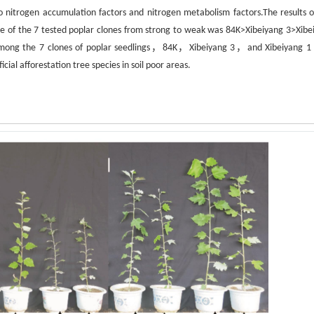
 nitrogen accumulation factors and nitrogen metabolism factors.The results o
ce of the 7 tested poplar clones from strong to weak was 84K>Xibeiyang 3>Xibe
ong the 7 clones of poplar seedlings，84K，Xibeiyang 3，and Xibeiyang 1
ial afforestation tree species in soil poor areas.