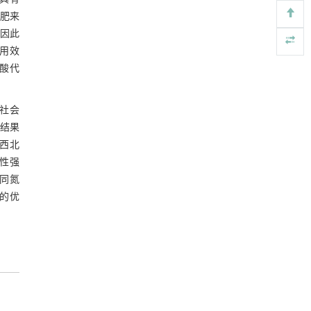
2.6 低氮处理下白杨无性系幼苗各指标
https://doi.org/10.1016/j.eng.2025.06.043
肥来
间耐低氮系数的相关性
图2 低氮胁迫下7个白杨无性系各指标耐
因此
用于背面供电网络的纯钌n-TSV加工与极致全干
[5]
低氮系数相关性分析
用效
法SOI晶圆减薄技术
2.7 各白杨无性系幼苗耐低氮性综合评
酸代
Engineering
. 2026, Vol.58(3): 1-303
价
2.7.1 主成分分析
https://doi.org/10.1016/j.eng.2025.10.026
和社会
表8 7个白杨无性系幼苗各指标的载荷及
结果
主成分特征值和方差贡献率
2.7.2 耐低氮性综合排名
西北
性强
表9 各白杨无性系耐低氮性的隶属函数
同氮
值、综合评价值（D）及排名
的优
3 讨 论
4 结 论
参考文献
基金资助