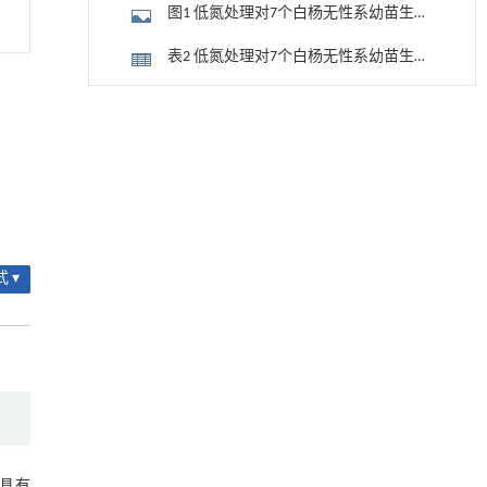
的影响
图1 低氮处理对7个白杨无性系幼苗生长
表型的影响
表2 低氮处理对7个白杨无性系幼苗生长
指标的影响
2.2 低氮处理对各白杨无性系幼苗叶绿
降温路面涂层混合反射行为及其对道路光环境
[1]
素含量和净光合速率的影响
安全的影响研究
表3 低氮处理对7个白杨无性系幼苗净光
Engineering
. 2026, Vol.58(3): 1-303
合速率和叶绿素含量的影响
2.3 低氮处理对各白杨无性系幼苗铵态
https://doi.org/10.1016/j.eng.2025.06.014
氮和硝态氮含量的影响
用于宽浓度范围高效捕集CO₂及低能耗再生的新
表4 低氮处理对7个白杨无性系幼苗铵态
[2]
型酮基IPDA相变吸收剂
氮和硝态氮含量的影响 (µmol/g)
2.4 低氮处理对各白杨无性系幼苗氮代
Engineering
. 2026, Vol.58(3): 1-303
 ▾
https://doi.org/10.1016/j.eng.2025.05.008
谢相关酶活性的影响
表5 低氮处理对7个白杨无性系幼苗NR和
基于均相催化剂的两段式水热液化实现丙烯腈-
[3]
NiR活性的影响 (µmol/（g · h）)
表6 低氮处理对7个白杨无性系幼苗
丁二烯-苯乙烯共聚物的分步脱氮与液化
Engineering
GOGAT和GS活性的影响 (µmol/（g·h）)
. 2026, Vol.58(3): 1-303
2.5 低氮处理对各白杨无性系幼苗总氮
https://doi.org/10.1016/j.eng.2025.12.037
含量的影响
表7 低氮处理对7个白杨无性系幼苗植株
内置陶瓷驱动单元的厘米级可重构压电机器人
[4]
总氮含量的影响 (mg/g)
Engineering
. 2026, Vol.58(3): 1-303
具有