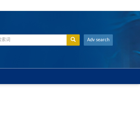
Adv search