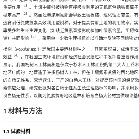
［
1
］
重要作用
。土壤中能够被植物直接吸收利用的无机氮包括铵根离子
［
2
］
稳定高产
。然而过量施用氮肥会导致土壤板结、理化性质变差、有
选育耐低氮或氮素高效利用型树种，对于提高贫瘠土地的利用效率，实
率受多种生长生理变化（如缺乏氮素直接影响植物叶绿素含量，阻碍植
［
3
］
谢）共同影响
，采用单一少数生理指标难以准确地反映不同植物对
杨树（
Populus
spp.）是我国主要造林树种之一，其繁殖容易、成活
［
4
］
效益
，在我国生态环境建设和经济社会发展过程中发挥着重要作用
显示，我国杨树人工林面积是仅次于杉木人工林面积的第二大人工乔木造林树
地区广阔的土地营造了许多杨树人工林，但在土壤氮素贫瘠的西北地区
的白杨无性系，营造速生、丰产的白杨人工林，对提高该地区的经济效
素供应处理，研究低氮对各白杨无性系生长生理指标的影响，并采用多
良白杨无性系，以期为氮素贫瘠地区造林和培育白杨大径材提供理论基
1 材料与方法
1.1 试验材料