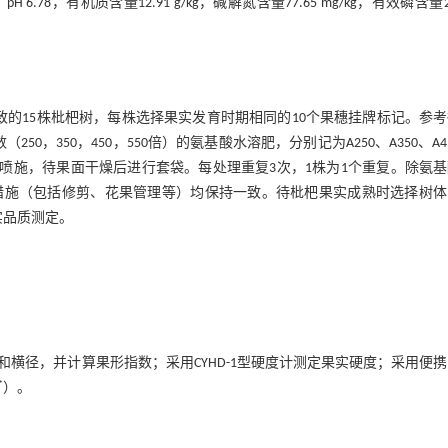
 6.78，有机质含量12.91 g/kg，碱解氮含量77.65 mg/kg，有效磷含量20
致的15株枇杷树，每株选择果实发育时期相同的10个果穗挂牌标记。参
，350，450，550倍）的氨基酸水溶肥，分别记为A250、A350、A4
）第2次喷施，待果面干燥后进行套袋。每处理重复3次，1株为1个重复。除氨
措施（包括修剪、花果管理等）均保持一致。待枇杷果实成熟时选择树体
实品质测定。
横径，并计算果形指数；采用CYHD-1型硬度计测定果实硬度；采用便
*
）。