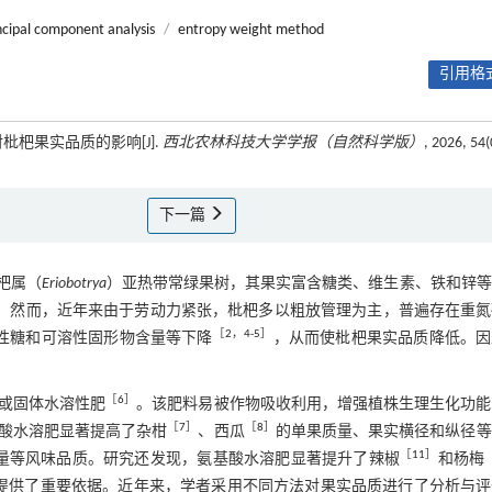
ncipal component analysis
/
entropy weight method
引用格式
枇杷果实品质的影响[J].
西北农林科技大学学报（自然科学版）
, 2026, 54(
下一篇
枇杷属（
Eriobotrya
）亚热带常绿果树，其果实富含糖类、维生素、铁和锌等
。然而，近年来由于劳动力紧张，枇杷多以粗放管理为主，普遍存在重氮
［
2
，
4
-
5
］
性糖和可溶性固形物含量等下降
，从而使枇杷果实品质降低。因
［
6
］
或固体水溶性肥
。该肥料易被作物吸收利用，增强植株生理生化功能
［
7
］
［
8
］
酸水溶肥显著提高了杂柑
、西瓜
的单果质量、果实横径和纵径等
［
11
］
量等风味品质。研究还发现，氨基酸水溶肥显著提升了辣椒
和杨梅
提供了重要依据。近年来，学者采用不同方法对果实品质进行了分析与评