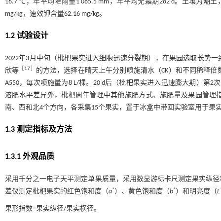
16.7 ℃，年平均降雨量1 085.5 mm，年平均无霜期282 d。土壤为潮土，pH
mg/kg，速效钾含量62.16 mg/kg。
1.2 试验设计
2022年3月中旬（枇杷果实进入细胞迅速分裂期），在果园选取长势一
［
17
］
欣等
的方法，选择在晴天上午分别喷施清水（CK）和不同稀释倍数（250
A550，每次喷施量为8 L/棵。20 d后（枇杷果实进入迅速膨大期
溶肥水平差异外，枇杷周年管理中其他施肥方式、施肥量及果园管理
南、西和北4个方向，各采集15个果实，置于冰盒中带回实验室用于果
1.3 测定指标及方法
1.3.1 外观品质
采用千分之一电子天平测定单果质量，采用数显游标卡尺测定果实纵径和
*
*
差仪测定枇杷果实的红色饱和度（
a
）、黄色饱和度（
b
）和明亮度（
L
果形指数=果实纵径/果实横径。