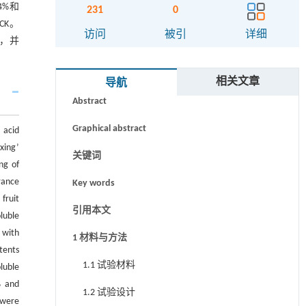
4%和
231
0
CK。
访问
被引
详细
，并
摘要
相关文章
导航
Abstract
Graphical abstract
 acid
xing’
关键词
ng of
rance
Key words
fruit
引用本文
luble
 with
1 材料与方法
tents
1.1 试验材料
luble
% and
1.2 试验设计
 were