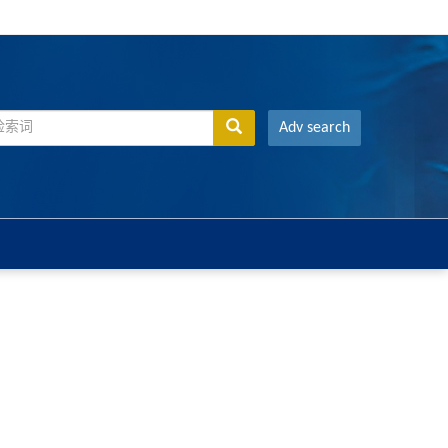
Adv search