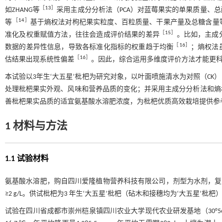
［
13
］
如ZHANG等
采用主成分分析法（PCA）对蓝莓果实的单果质量、
［
14
］
等
基于熵权法对枸杞果实粒度、百粒质量、干果产量及总糖含量
［
15
］
准化及权重赋值方法，往往会造成评价结果的差异
。比如，主成
［
16
］
数据的差异性信息，导致各标准化指标的权重趋于均衡
；熵权法
［
16
］
估结果出现系统性偏差
。因此，综合运用多维度评价方法才能更
本试验以3年生‘大五星’枇杷为研究对象，以叶面喷施清水为对照（C
处理枇杷果实外观、风味和营养品质的变化；并采用主成分分析法和熵
善枇杷果实品质的适宜氨基酸水溶肥浓度，为枇杷优质高效栽培提供参
1 材料与方法
1.1 试验材料
氨基酸水溶肥，购自四川爱隆植物营养科技有限公司，剂型为水剂，复合氨基酸含量≥10
≥2 g/L。供试枇杷为3 年生‘大五星’枇杷（砧木和接穗均为‘大五星’枇杷），
试验在四川省成都市崇州桤泉镇四川农业大学现代农业研发基地（30°56′ 