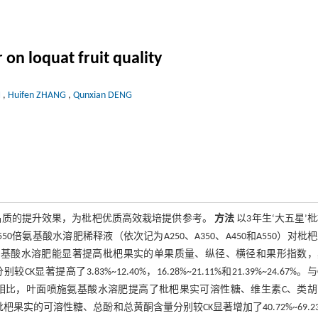
 on loquat fruit quality
N
,
Huifen ZHANG
,
Qunxian DENG
品质的提升效果，为枇杷优质高效栽培提供参考。
方法
以3年生‘大五星’
50倍氨基酸水溶肥稀释液（依次记为A250、A350、A450和A550）对枇
氨基酸水溶肥能显著提高枇杷果实的单果质量、纵径、横径和果形指数，
高了3.83%~12.40%，16.28%~21.11%和21.39%~24.67%。与
相比，叶面喷施氨基酸水溶肥提高了枇杷果实可溶性糖、维生素C、类胡
果实的可溶性糖、总酚和总黄酮含量分别较CK显著增加了40.72%~69.2