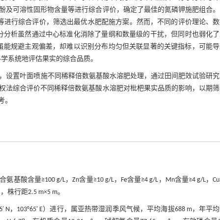
总酚及可溶性固形物含量等进行综合评价，确定了最佳的氮磷钾施肥组合
等进行综合评价，筛选出最优水肥配施方案。然而，不同的评价理论、数
分分析虽然通过中心标准化消除了量纲和数量级的干扰，但同时也弱化了
虽能规避主观偏差，却难以识别分布均匀但关联显著的关键指标，可能导
科学系统地评估果实的综合品质。
K），设置叶面喷施不同稀释倍数氨基酸水溶肥处理，通过田间肥效试验研
权法综合评价不同稀释倍数氨基酸水溶肥对枇杷果实品质的影响，以期筛
考。
0 g/L，Zn含量≥10 g/L，Fe含量≥4 g/L，Mn含量≥4 g/L，C
株行距2.5 m×5 m。
N，103°65′ E）进行，属亚热带湿润季风气候，平均海拔688 m，年平