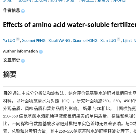
罗娅
,
彭雪梅
,
王晓莉
,
孔小梅
,
罗弦
,
林立金
,
张慧芬
,
邓群仙
作者信息
+
Effects of amino acid water⁃soluble fertilizer
Ya LUO
,
Xuemei PENG
,
Xiaoli WANG
,
Xiaomei KONG
,
Xian LUO
,
Lijin LI
Author information
+
文章历史
+
摘要
目的
通过主成分分析法和熵权法，综合评价氨基酸水溶肥对枇杷果实
材料，以叶面喷施清水为对照（CK），研究叶面喷施250，350，450和5
外观品质、风味品质和营养品质的影响。
结果
与CK相比，叶面喷施
250~550 倍氨基酸水溶肥稀释液使枇杷果实的单果质量、横径和纵径分别较CK显著提
比，不同稀释倍数氨基酸水溶肥对枇杷果实色差均无显著影响。与CK
素、总酚和总黄酮含量，其中250~550倍氨基酸水溶肥稀释液处理下，枇杷