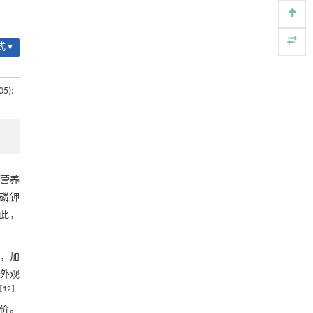
2.5.3 熵权法分析
Engineering
. 2026, Vol.58(3): 1-303
https://doi.org/10.1016/j.eng.2025.07.041
图2 基于熵权法不同稀释倍数氨基酸水
 ▾
溶肥处理枇杷果实品质的综合得分
内置陶瓷驱动单元的厘米级可重构压电机器人
[5]
3 讨论
Engineering
. 2026, Vol.58(3): 1-303
4 结论
https://doi.org/10.1016/j.eng.2025.06.043
05):
参考文献
基金资助
营养
磷钾
此，
，加
外观
［
12
］
价。