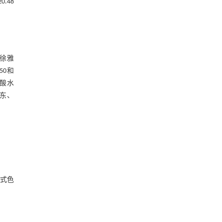
.48
考徐雅
50和
基酸水
东、
携式色