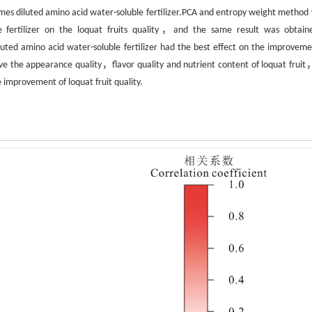
mes diluted amino acid water-soluble fertilizer.PCA and entropy weight method
le fertilizer on the loquat fruits quality，and the same result was obta
ted amino acid water-soluble fertilizer had the best effect on the improveme
ove the appearance quality，flavor quality and nutrient content of loquat frui
e improvement of loquat fruit quality.