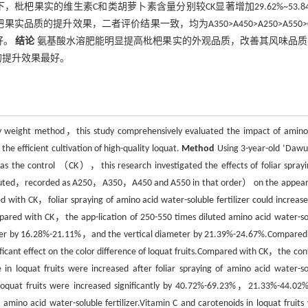
稀释液处理下，枇杷果实的维生素C和类胡萝卜素含量分别较CK显著增加29.62%~53.8
实品质的提升效果，二者评价结果一致，均为A350>A450>A250>A550>
好。
结论
氨基酸水溶肥能明显提高枇杷果实的外观品质，改善其风味品质
的提升效果最好。
weight method，this study comprehensively evaluated the impact of amino
the efficient cultivation of high-quality loquat.
Method
Using 3-year-old ‘Dawu
r as the control （CK），this research investigated the effects of foliar sprayi
iluted，recorded as A250，A350，A450 and A550 in that order） on the appea
with CK，foliar spraying of amino acid water-soluble fertilizer could increase 
ared with CK，the app-lication of 250-550 times diluted amino acid water-so
meter by 16.28%-21.11%，and the vertical diameter by 21.39%-24.67%.Compared
nificant effect on the color difference of loquat fruits.Compared with CK，the con
 loquat fruits were increased after foliar spraying of amino acid water-so
in loquat fruits were increased significantly by 40.72%-69.23%，21.33%-44.02
no acid water-soluble fertilizer.Vitamin C and carotenoids in loquat fruits