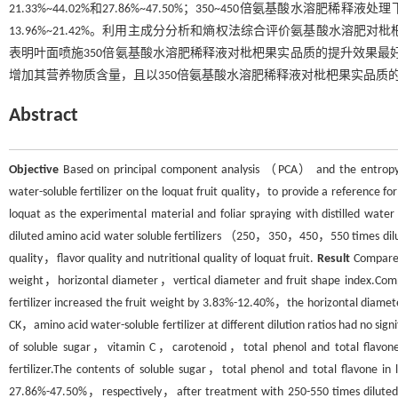
21.33%~44.02%和27.86%~47.50%；350~450倍氨基酸水溶肥
13.96%~21.42%。利用主成分分析和熵权法综合评价氨基酸水溶肥对枇杷果
表明叶面喷施350倍氨基酸水溶肥稀释液对枇杷果实品质的提升效果最
增加其营养物质含量，且以350倍氨基酸水溶肥稀释液对枇杷果实品质
Abstract
Objective
Based on principal component analysis （PCA） and the entropy 
water-soluble fertilizer on the loquat fruit quality，to provide a reference for 
loquat as the experimental material and foliar spraying with distilled wate
diluted amino acid water soluble fertilizers （250，350，450，550 times d
quality，flavor quality and nutritional quality of loquat fruit.
Result
Compared 
weight，horizontal diameter，vertical diameter and fruit shape index.Comp
fertilizer increased the fruit weight by 3.83%-12.40%，the horizontal dia
CK，amino acid water-soluble fertilizer at different dilution ratios had no sig
of soluble sugar，vitamin C，carotenoid，total phenol and total flavone in
fertilizer.The contents of soluble sugar，total phenol and total flavone 
27.86%-47.50%，respectively，after treatment with 250-550 times diluted ami