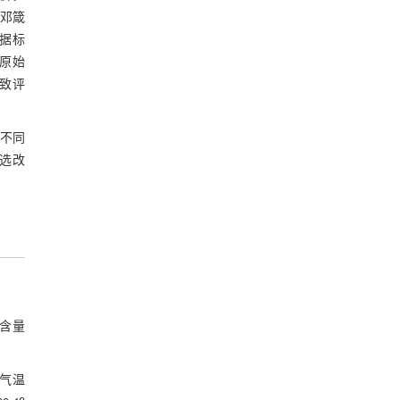
。邓箴
据标
原始
致评
究不同
选改
u含量
均气温