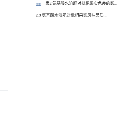
响
表2 氨基酸水溶肥对枇杷果实色差的影
响
2.3 氨基酸水溶肥对枇杷果实风味品质
的影响
表3 氨基酸水溶肥对枇杷果实风味品质
用于宽浓度范围高效捕集CO₂及低能耗再生的新
[1]
的影响
型酮基IPDA相变吸收剂
2.4 氨基酸水溶肥对枇杷果实营养品质
Engineering
. 2026, Vol.58(3): 1-303
的影响
https://doi.org/10.1016/j.eng.2025.05.008
表4 氨基酸水溶肥对枇杷果实营养品质
的影响
2.5 氨基酸水溶肥对枇杷果实品质影响
基于均相催化剂的两段式水热液化实现丙烯腈-
[2]
丁二烯-苯乙烯共聚物的分步脱氮与液化
的综合评价
2.5.1 相关性分析
Engineering
. 2026, Vol.58(3): 1-303
https://doi.org/10.1016/j.eng.2025.12.037
图1 枇杷果实品质指标的相关性分析
利用纳米结构增强水产养殖安全性——危害物
[3]
2.5.2 主成分分析
检测与去除
Engineering
. 2026, Vol.58(3): 1-303
表5 枇杷品质的主成分载荷矩阵和特征
https://doi.org/10.1016/j.eng.2025.07.044
向量
表6 不同处理枇杷果实品质的主成分得
基于检流计的无对准误差全原位成像与激光加
[4]
分
工系统及其在泛半导体制造中的应用