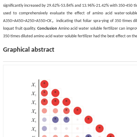
significantly increased by 29.62%-53.84% and 13.96%-21.42% with 350-450 ti
used to comprehensively evaluate the effect of amino acid water-solub
A350>A450>A250>A550>CK，indicating that foliar spra-ying of 350 times dilu
loquat fruit quality.
Conclusion
Amino acid water soluble fertilizer can impr
350 times diluted amino acid water-soluble fertilizer had the best effect on th
Graphical abstract