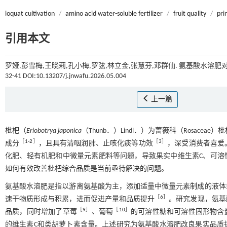
loquat cultivation
/
amino acid water-soluble fertilizer
/
fruit quality
/
pri
引用本文
罗娅,彭雪梅,王晓莉,孔小梅,罗弦,林立金,张慧芬,邓群仙. 氨基酸水溶肥对
32-41 DOI:10.13207/j.jnwafu.2026.05.004
上一篇
枇杷（
Eriobotrya japonica
（Thunb．）Lindl．）为蔷薇科（Rosaceae）
［
1
-
2
］
［
3
］
成分
，且具有清咽润肺、止咳化痰等功效
，深受消费者喜爱
化肥、轻有机肥和中微量元素肥料等问题，导致果实中维生素C、可溶
如何有效改善枇杷综合品质是当前亟待解决的问题。
氨基酸水溶肥是指以游离氨基酸为主，添加适量中微量元素制成的液体
［
6
］
速干物质形成与积累，进而促进产量和品质提升
。研究发现，氨基
［
9
］
［
10
］
品质，同时增加了草莓
、葡萄
的可溶性糖和可溶性固形物含
的维生素C和类胡萝卜素含量。上述研究为氨基酸水溶肥改良果实品质