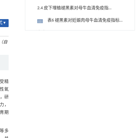
标的影响
2.4 皮下埋植褪黑素对母牛血清免疫指
标的影响
表6 褪黑素对妊娠肉母牛血清免疫指标
 ▾
的影响 (mg/mL)
3 讨 论
用于废旧聚烯烃高效氢解的熵工程策略
[1]
（自
参考文献
Engineering
. 2026, Vol.58(3): 1-303
https://doi.org/10.1016/j.eng.2025.04.030
基金资助
基于结构解析与催化机制的混杂酯酶工程改造
[2]
及其聚氨酯降解性能强化
Engineering
. 2026, Vol.58(3): 1-303
受精
https://doi.org/10.1016/j.eng.2026.02.008
性氧
，研
铁基Lewis/Brønsted深共熔溶剂在尼龙66水解
[3]
中的应用
力，
Engineering
. 2026, Vol.58(3): 1-303
育期
https://doi.org/10.1016/j.eng.2026.02.001
动力学引导的聚对苯二甲酸乙二酯可控低聚解
能等多
[4]
聚及其定制化高性能聚合物升级回收