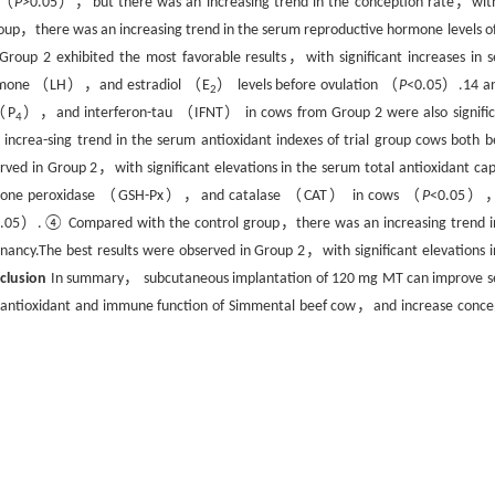
e （
P
>0.05），but there was an increasing trend in the conception rate，wit
up，there was an increasing trend in the serum reproductive hormone levels of 
Group 2 exhibited the most favorable results，with significant increases in 
ormone （LH），and estradiol （E
） levels before ovulation （
P
<0.05）.14 a
2
e（P
），and interferon-tau （IFNT） in cows from Group 2 were also signific
4
ea-sing trend in the serum antioxidant indexes of trial group cows both b
rved in Group 2，with significant elevations in the serum total antioxidant cap
thione peroxidase （GSH-Px），and catalase （CAT） in cows （
P
<0.05）
.05）.④ Compared with the control group，there was an increasing trend i
nancy.The best results were observed in Group 2，with significant elevations i
clusion
In summary， subcutaneous implantation of 120 mg MT can improve 
antioxidant and immune function of Simmental beef cow，and increase conce