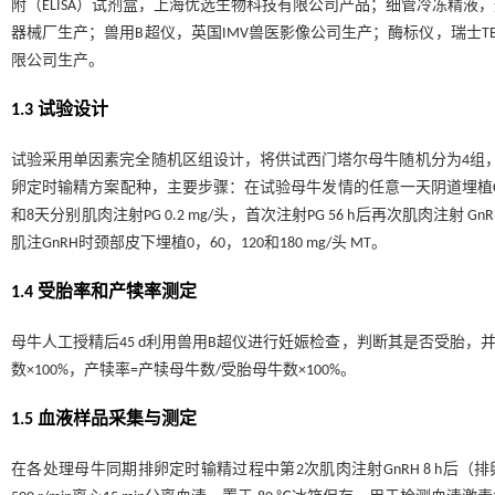
附（ELISA）试剂盒，上海优选生物科技有限公司产品；细管冷冻精
器械厂生产；兽用B超仪，英国IMV兽医影像公司生产；酶标仪，瑞士T
限公司生产。
1.3 试验设计
试验采用单因素完全随机区组设计，将供试西门塔尔母牛随机分为4组，每组1
卵定时输精方案配种，主要步骤：在试验母牛发情的任意一天阴道埋植CIDR（埋
和8天分别肌肉注射PG 0.2 mg/头，首次注射PG 56 h后再次肌肉注射 G
肌注GnRH时颈部皮下埋植0，60，120和180 mg/头 MT。
1.4 受胎率和产犊率测定
母牛人工授精后45 d利用兽用B超仪进行妊娠检查，判断其是否受胎，
数×100%，产犊率=产犊母牛数/受胎母牛数×100%。
1.5 血液样品采集与测定
在各处理母牛同期排卵定时输精过程中第2次肌肉注射GnRH 8 h后（排卵前