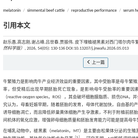
melatonin
/
simmental beef cattle
/
reproductive performance
/
serum h
引用本文
赵乐愚,高志刚,谢占峰,吕世春,贾振伟. 皮下埋植褪黑素对西门塔尔肉牛
然科学版）
, 2026, 54(05): 130-136 DOI:10.13207/j.jnwafu.2026.05.013
上一篇
牛繁殖力是影响肉牛产业经济效益的重要因素，其中受胎率是母牛繁殖
率，但受精后出现早期胚胎死亡现象，是影响母牛受胎率的重要因
（reactive oxygen species，ROS），其会破坏细胞膜脂质
究认为，母畜妊娠早期，随着胚胎的发育，母体代谢加快，自由基的产
诱导细胞凋亡，而且降低卵巢黄体细胞产生孕激素，不利于附植前胚
间机体的氧化应激，增强卵母细胞质量和胚胎发育能力可能是提高母牛
在哺乳动物中，褪黑素（melatonin，MT）是主要由松果体分泌
［
5
］