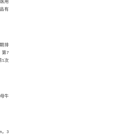
市医用
用品有
同期排
，第7
第1次
种母牛
n，3