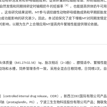
性动物卵泡发育和卵母细胞成熟，促进卵巢颗粒细胞增值、抑制细胞凋亡
［
9
］
高自然发情和同期排卵定时输精奶牛的妊娠率
，也能提高供体奶牛可用
］
。这些研究结果说明，MT参与调控雌性动物卵母细胞成熟和早期胚胎发
免疫功能影响的研究甚少。因此，本试验探究了皮下埋植MT对同期发情定
的影响，以期为生产上合理应用MT提高肉牛繁殖性能提供理论依据。
（641.27±32.56） kg、胎次相近（2~3胎）、膘情适中、繁殖性
动场和水槽，饲养管理条件一致，采用全混合日粮饲喂，日饲喂2次，自
d internal drug release，CIDR），新西兰DEC国际有限公司产
）和氯前列醇钠（prostaglandin，PG），宁波三生生物科技股份有限公司产品；酶联