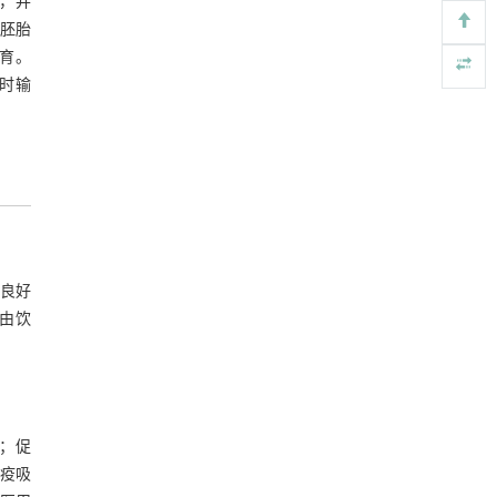
，并
Engineering
. 2026, Vol.58(3): 1-303
胚胎
https://doi.org/10.1016/j.eng.2026.02.010
育。
时输
PVDD: a practical benchmark dataset and
[5]
network for video denoising
Frontiers of Computer Science
. 2027, Vol.21(7):
2107207-2107708
https://doi.org/10.1007/s11704-025-50966-0
能良好
由饮
品；促
免疫吸