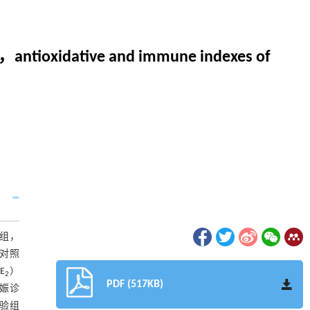
s，antioxidative and immune indexes of
4组，
（对照
E
）
2
PDF (517KB)
妊娠诊
试验组