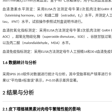
500 r/min离心15 min分离血清，置于-80 ℃冰箱保存，用于检测血
血清激素水平测定：采用ELISA方法测定母牛第2次肌肉注射GnRH 8 h后血清的
（luteinising hormone，LH）和雌二醇（estradiol，E
）水平，并测定人工授精后
2
tau， IFNT）水平，试验操作参照试剂盒说明书进行。
血清抗氧化指标测定：采用ELISA方法测定母牛第2次肌肉注射 GnRH 8 h后和人工
AOC），超氧化物歧化酶（superoxide dismutase，SOD）、谷胱甘肽过氧化物酶
以及丙二醛（malondialdehyde，MDA）水平。
血清免疫指标测定：采用ELISA方法测定母牛人工授精14和30 d血清免疫
1.6 数据统计与分析
采用SPSS 20.0软件对数据进行统计与分析，其中受胎率和产犊率进
果以“平均值±标准误”表示，
P
<0.05表示差异显著。
2 结果与分析
2.1 皮下埋植褪黑素对肉母牛繁殖性能的影响