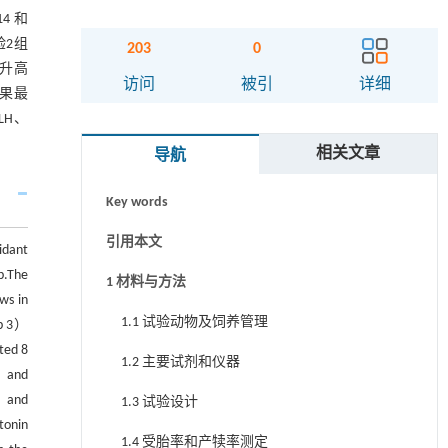
4 和
验2组
203
0
著升高
摘要
访问
被引
详细
效果最
LH、
Abstract
相关文章
导航
关键词
Key words
引用本文
idant
p.The
1 材料与方法
ws in
1.1 试验动物及饲养管理
up 3）
ted 8
1.2 主要试剂和仪器
and
d，and
1.3 试验设计
tonin
1.4 受胎率和产犊率测定