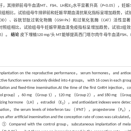
其排卵前母牛血清MT、FSH、LH和E
水平显著升高（
P
<0.05），妊娠1
2
与对照组相比，试验组母牛排卵前和妊娠早期血清抗氧化指标呈增加趋势，试
D）、谷胱甘肽过氧化物酶（GSH-Px）和过氧化氢酶（CAT）活性显
④ 与对照组相比，试验组母牛妊娠早期血清免疫指标呈增加趋势，试验2组
.05）。
结论
皮下埋植120 mg/头 MT能够提高西门塔尔肉牛母牛血清FSH、
implantation on the reproductive performance，serum hormones，and antiox
ive function were randomly divided into 4 groups， with 16 cows in each grou
and fixed-time insemination.At the time of the first GnRH injection，co
he control group），60 mg （Group 1），120 mg （Group 2），and 180 mg （Gro
einizing hormone （LH），estradiol （E
），and antioxidant indexes were detec
2
nsemination，the serum levels of interferon tau （IFNT），progesterone（P
），
4
s after artificial insemination and the conception rate of cows was calculate
：① Compared with the control group，subcutaneous implantation of mela