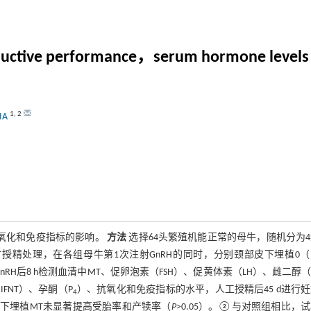
roductive performance，serum hormone level
1
,
2
JIA
氧化和免疫指标的影响。
方法
选择64头繁殖机能正常的母牛，随机分为
卵-定时授精处理，在各组母牛第1次注射GnRH的同时，分别颈部皮下埋植0
射GnRH后8 h检测血清中MT、促卵泡素（FSH）、促黄体素（LH）、雌二醇（
IFNT）、孕酮（P
）、抗氧化和免疫指标的水平，人工授精后45 d进行
4
下埋植MT未显著提高受胎率和产犊率（
P
>0.05）。②与对照组相比，