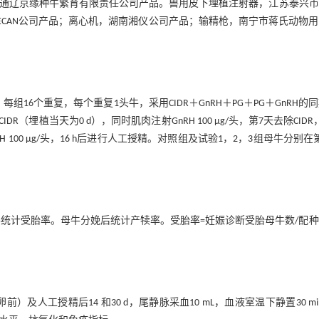
液，通辽京缘种牛繁育有限责任公司产品。兽用皮下埋植注射器，江苏泰兴
ECAN公司产品；离心机，湖南湘仪公司产品；输精枪，南宁市蒋氏动物
6个重复，每个重复1头牛，采用CIDR＋GnRH＋PG＋PG＋GnRH的
植当天为0 d），同时肌肉注射GnRH 100 μg/头，第7天去除CIDR
nRH 100 μg/头，16 h后进行人工授精。对照组及试验1，2，3组母牛分别在
并统计受胎率。母牛分娩后统计产犊率。受胎率=妊娠诊断受胎母牛数/配
）及人工授精后14 和30 d，尾静脉采血10 mL，血液室温下静置30 mi