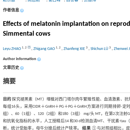
赵乐愚
,
高志刚
,
谢占峰
,
吕世春
,
贾振伟
作者信息
+
Effects of melatonin implantation on rep
Simmental cows
1
,
2
1
,
2
3
3
Leyu ZHAO
,
Zhigang GAO
,
Zhanfeng XIE
,
Shichun LÜ
,
Zhenwei 
Author information
+
文章历史
+
摘要
目的
探究褪黑素（MT）埋植对西门塔尔肉牛繁殖性能、血清激素、抗
每组16头，采用CIDR＋GnRH＋PG＋PG＋GnRH方案进行同期排
组）、60（1组）、120（2组）和180（3组） mg/头 MT，在第2次注
和抗氧化指标的水平，人工授精后14 和30 d检测血清MT、干扰素-tau（
断，统计受胎率，母牛分娩后统计产犊率。
结果
①与对照组相比，皮