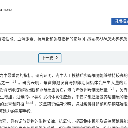
ormone
引用格式
繁殖性能、血清激素、抗氧化和免疫指标的影响[J].
西北农林科技大学学报
下一篇
力中最重要的指标。研究证明，肉牛人工授精后卵母细胞能够维持较高的
［
1
］
素之一
。研究表明，母畜卵泡发育与排卵期间机体会产生大量的活
［
2
］
、损伤DNA，并会诱导卵泡颗粒细胞和卵母细胞凋亡，进而降低卵母细胞质量
。另外
生增加，过量的ROS易引发机体氧化应激，不仅抑制胚胎滋养层细胞的活
［
3
-
4
］
胎的发育和附植
。这些研究结果说明，通过缓解排卵前和早期胚胎发
繁殖力的重要手段。
的生殖激素，具有调节动物的生物节律、抗氧化、提高免疫机能及调控繁殖性