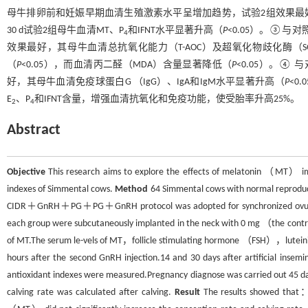
母牛排卵前和妊娠早期血清生殖激素水平呈增加趋势，试验2组效果最好，
30 d试验2组母牛血清MT、P
和IFNT水平显著升高（
P
<0.05）。③
4
效果最好，其母牛血清总抗氧化能力（T-AOC）及超氧化物歧化酶（SO
（
P
<0.05），而血清丙二醛（MDA）含量显著降低（
P
<0.05）。
好，其母牛血清免疫球蛋白G （IgG）、IgA和IgM水平显著升高（
P
<0
E
、P
和IFNT含量，增强血清抗氧化和免疫功能，使受胎率升高25%。
2
4
Abstract
Objective
This research aims to explore the effects of melatonin （MT） 
indexes of Simmental cows.
Method
64 Simmental cows with normal reproduct
CIDR＋GnRH＋PG＋PG＋GnRH protocol was adopted for synchronized ovulation 
each group were subcutaneously implanted in the neck with 0 mg （t
of MT.The serum le-vels of MT，follicle stimulating hormone （FSH），lut
hours after the second GnRH injection.14 and 30 days after artificial i
antioxidant indexes were measured.Pregnancy diagnose was carried out 45 day
calving rate was calculated after calving.
Result
The results showed that