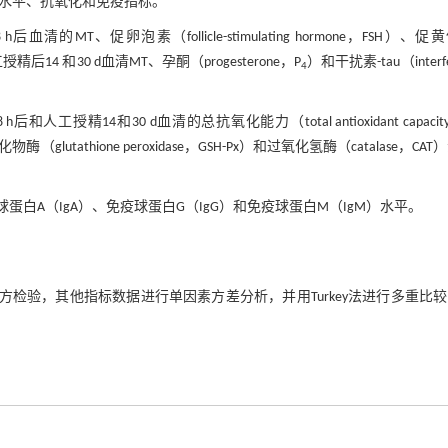
清激素水平、抗氧化和免疫指标。
MT、促卵泡素（follicle-stimulating hormone，FSH）、促
14 和30 d血清MT、孕酮（progesterone，P
）和干扰素-tau（interfe
4
授精14和30 d血清的总抗氧化能力（total antioxidant capacity
（glutathione peroxidase，GSH-Px）和过氧化氢酶（catalase，CA
球蛋白A（IgA）、免疫球蛋白G（IgG）和免疫球蛋白M（IgM）水平。
行卡方检验，其他指标数据进行单因素方差分析，并用Turkey法进行多重比