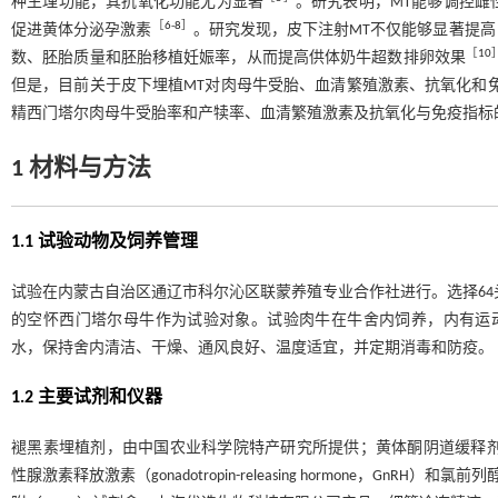
种生理功能，其抗氧化功能尤为显著
。研究表明，MT能够调控雌
［
6
-
8
］
促进黄体分泌孕激素
。研究发现，皮下注射MT不仅能够显著提
［
10
数、胚胎质量和胚胎移植妊娠率，从而提高供体奶牛超数排卵效果
但是，目前关于皮下埋植MT对肉母牛受胎、血清繁殖激素、抗氧化和
精西门塔尔肉母牛受胎率和产犊率、血清繁殖激素及抗氧化与免疫指标
1 材料与方法
1.1 试验动物及饲养管理
试验在内蒙古自治区通辽市科尔沁区联蒙养殖专业合作社进行。选择64头体质量
的空怀西门塔尔母牛作为试验对象。试验肉牛在牛舍内饲养，内有运
水，保持舍内清洁、干燥、通风良好、温度适宜，并定期消毒和防疫。
1.2 主要试剂和仪器
褪黑素埋植剂，由中国农业科学院特产研究所提供；黄体酮阴道缓释剂（controlle
性腺激素释放激素（gonadotropin-releasing hormone，GnRH