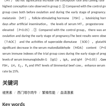
（MT） did not significantly increase the conception rate and calving rat
highest conception rate observed in group 2.②Compared with the control gro
group cows both before ovulation and during the early stage of pregnancy.
melatonin （MT），follicle-stimulating hormone （FSH），luteinizing h
days after artificial insemination， the levels of serum MT，progesteron
elevated （
P
<0.05）.③ Compared with the control group，there was an incr
ovulation and during the early stage of pregnancy.The best results were obse
（T-AOC） and the activities of superoxide dismutase （SOD），gluta
significant decrease in the serum malondialdehyde （MDA） content （
P
<0
serum immune indexes of the trial group cows during the early stage of preg
levels of serum immunoglobulin G （IgG），IgA，and IgM （
P
<0.05）.
Con
FSH，LH，E
，P
and IFNT levels of Simmental beef cow，enhance serum 
2
4
rate by 25%.
关键词
褪黑素
/
西门塔尔肉牛
/
繁殖性能
/
血清激素
Key words