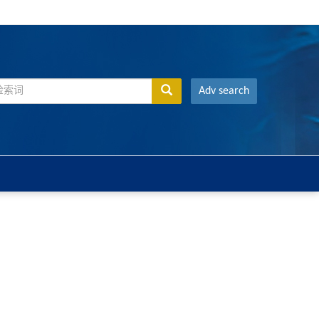
Adv search