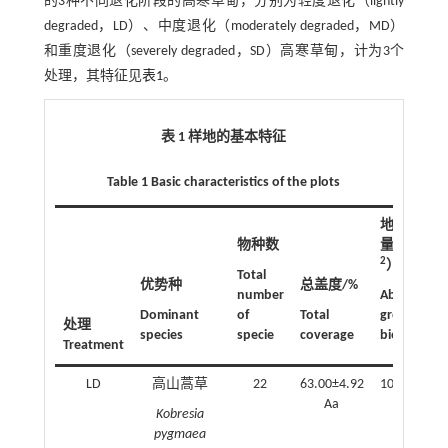
的3种不同退化阶段的高寒草甸，分别为轻度退化（lightly
degraded，LD）、中度退化（moderately degraded，MD）
和重度退化（severely degraded，SD）高寒草甸，计为3个
处理，其特征见
表1
。
表 1 样地的基本特征
Table 1 Basic characteristics of the plots
地上生物
-
物种数
量/（g · m
2
）
Total
优势种
总盖度/%
number
Above
Dominant
of
Total
ground
处理
species
specie
coverage
biomass
Treatment
LD
高山蒿草
22
63.00±4.92
102.53±6.5
Aa
a
Kobresia
pygmaea