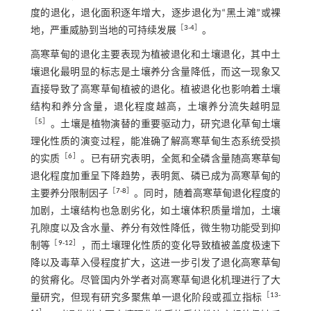
度的退化，退化面积逐年增大，逐步退化为“黑土滩”或裸
［
3
-
4
］
地，严重威胁到当地的可持续发展
。
高寒草甸的退化主要表现为植被退化和土壤退化，其中土
壤退化最明显的标志是土壤养分含量降低，而这一现象又
直接导致了高寒草甸植被的退化。植被退化也影响着土壤
结构和养分含量，退化程度越高，土壤养分流失越明显
［
5
］
。土壤是植物演替的重要驱动力，研究退化草甸土壤
理化性质的演变过程，能准确了解高寒草甸生态系统受损
［
6
］
的实质
。已有研究表明，全氮和全磷含量随高寒草甸
退化程度加重呈下降趋势，表明氮、磷已成为高寒草甸的
［
7
-
8
］
主要养分限制因子
。同时，随着高寒草甸退化程度的
加剧，土壤结构也急剧劣化，如土壤体积质量增加，土壤
孔隙度以及含水量、养分有效性降低，微生物功能受到抑
［
9
-
12
］
制等
，而土壤理化性质的变化导致植被盖度极速下
降以及毒草入侵程度扩大，这进一步引发了退化高寒草甸
的贫瘠化。尽管国内外学者对高寒草甸退化机理进行了大
［
13
-
量研究，但现有研究多聚焦单一退化阶段或孤立指标