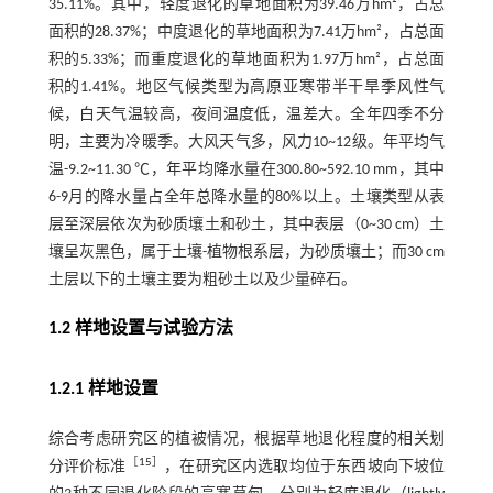
35.11%。其中，轻度退化的草地面积为39.46万hm²，占总
面积的28.37%；中度退化的草地面积为7.41万hm²，占总面
积的5.33%；而重度退化的草地面积为1.97万hm²，占总面
积的1.41%。地区气候类型为高原亚寒带半干旱季风性气
候，白天气温较高，夜间温度低，温差大。全年四季不分
明，主要为冷暖季。大风天气多，风力10~12级。年平均气
温-9.2~11.30 ℃，年平均降水量在300.80~592.10 mm，其中
6-9月的降水量占全年总降水量的80%以上。土壤类型从表
层至深层依次为砂质壤土和砂土，其中表层（0~30 cm）土
壤呈灰黑色，属于土壤-植物根系层，为砂质壤土；而30 cm
土层以下的土壤主要为粗砂土以及少量碎石。
1.2 样地设置与试验方法
1.2.1 样地设置
综合考虑研究区的植被情况，根据草地退化程度的相关划
［
15
］
分评价标准
，在研究区内选取均位于东西坡向下坡位