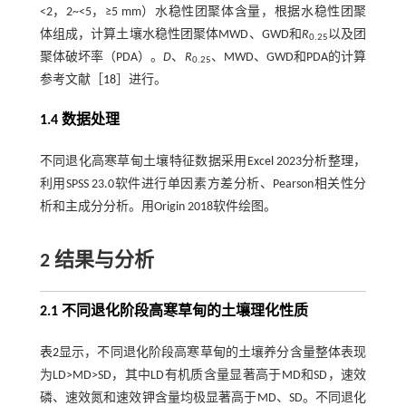
<2，2~<5，≥5 mm）水稳性团聚体含量，根据水稳性团聚
体组成，计算土壤水稳性团聚体MWD、GWD和
R
以及团
0.25
聚体破坏率（PDA）。
D
、
R
、MWD、GWD和PDA的计算
0.25
参考文献［
18
］进行。
1.4 数据处理
不同退化高寒草甸土壤特征数据采用Excel 2023分析整理，
利用SPSS 23.0软件进行单因素方差分析、Pearson相关性分
析和主成分分析。用Origin 2018软件绘图。
2 结果与分析
2.1 不同退化阶段高寒草甸的土壤理化性质
表2
显示，不同退化阶段高寒草甸的土壤养分含量整体表现
为LD>MD>SD，其中LD有机质含量显著高于MD和SD，速效
磷、速效氮和速效钾含量均极显著高于MD、SD。不同退化