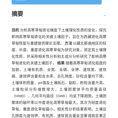
摘要
目的
分析高寒草甸退化梯度下土壤理化性质的变化，探究
影响高寒草甸退化的关键土壤因子，旨在为西藏退化高寒
草甸恢复与重建提供理论支撑。
方法
以藏北那曲地区的轻
度、中度、重度退化高寒草甸为研究对象，测定其土壤理
化性质，并采用相关性分析和主成分分析研究了影响高寒
草甸退化的关键土壤因子。
结果
随着高寒草甸退化程度的
加剧，土壤有机质、全氮、全磷、全钾、速效氮、速效
磷、速效钾含量和含水率、总孔隙度、砂粒含量均下降，
土壤体积质量、pH值及土壤砾石、黏粒、粉粒含量升高，
土壤粒径分形维数增大，土壤团聚体平均质量直径
（MWD）、几何平均直径（GWD）均呈下降趋势。土壤团
聚体的破坏率以中度退化高寒草甸最大，其次为轻度退化
草甸，重度退化草甸最小。相关性分析结果表明，土壤总
孔隙度与速效钾、有机质、速效氮含量呈显著或极显著正