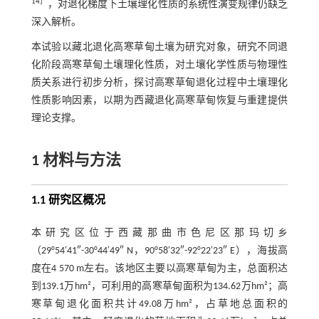
14
］
，对退化梯度下土壤理化性质的系统性演变规律仍缺乏
深入解析。
本试验以藏北退化高寒草甸土壤为研究对象，研究不同退
化阶段高寒草甸土壤理化性质，对土壤化学性质与物理性
质关系进行初步分析，探讨高寒草甸退化过程中土壤理化
性质影响因素，以期为西藏退化高寒草甸恢复与重建提供
理论支撑。
1 材料与方法
1.1 研究区概况
本研究区位于西藏那曲市色尼区那玛切乡
（29°54′41″-30°44′49″ N，90°58′32″-92°22′23″ E），海拔高
度在4 570 m左右。该地区主要以高寒草甸为主，总面积达
到139.1万hm²，可利用的高寒草甸面积为134.62万hm²；高
寒草甸退化面积共计49.08万hm²，占草地总面积的