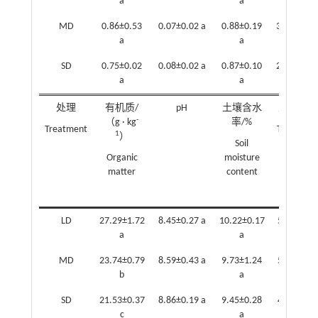
a
a
A
MD
0.86±0.53
0.07±0.02 a
0.88±0.19
310.69±96
a
a
B
SD
0.75±0.02
0.08±0.02 a
0.87±0.10
265.21±12
a
a
B
处理
有机质/
pH
土壤含水
总孔隙度
-
（g · kg
率/%
Treatment
Total poro
1
）
Soil
Organic
moisture
matter
content
LD
27.29±1.72
8.45±0.27 a
10.22±0.17
52.37±0.6
a
a
MD
23.74±0.79
8.59±0.43 a
9.73±1.24
50.06±0.8
b
a
SD
21.53±0.37
8.86±0.19 a
9.45±0.28
48.74±2.6
c
a