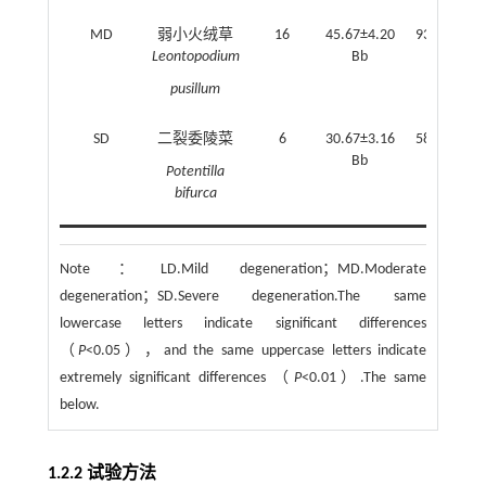
MD
弱小火绒草
16
45.67±4.20
93.28±8.35
Leontopodium
Bb
b
pusillum
SD
二裂委陵菜
6
30.67±3.16
58.02±6.75
Bb
c
Potentilla
bifurca
Note：
LD.Mild degeneration；MD.Moderate
degeneration；SD.Severe degeneration.The same
lowercase letters indicate significant differences
（
P
<0.05），and the same uppercase letters indicate
extremely significant differences （
P
<0.01）.The same
below.
1.2.2 试验方法