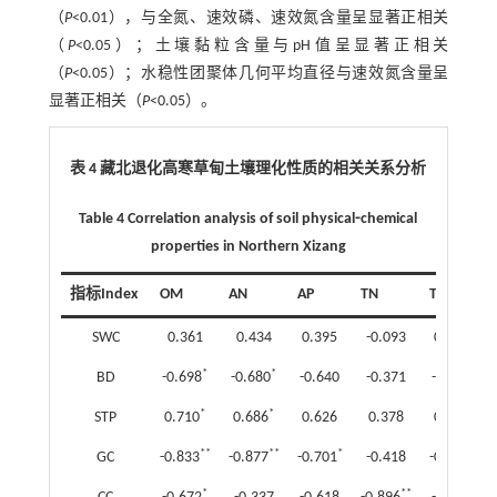
（
P
<0.01），与全氮、速效磷、速效氮含量呈显著正相关
（
P
<0.05）；土壤黏粒含量与pH值呈显著正相关
（
P
<0.05）；水稳性团聚体几何平均直径与速效氮含量呈
显著正相关（
P
<0.05）。
表 4 藏北退化高寒草甸土壤理化性质的相关关系分析
Table 4 Correlation analysis of soil physical⁃chemical
properties in Northern Xizang
指标Index
OM
AN
AP
TN
TP
SWC
0.361
0.434
0.395
-0.093
0.301
*
*
BD
-0.698
-0.680
-0.640
-0.371
-0.522
*
*
STP
0.710
0.686
0.626
0.378
0.500
**
**
*
*
GC
-0.833
-0.877
-0.701
-0.418
-0.670
*
**