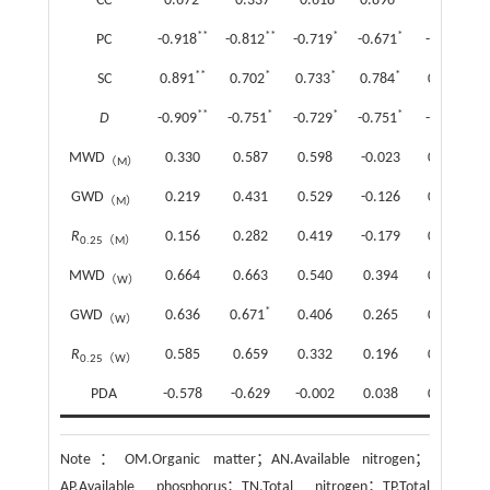
CC
-0.672
-0.337
-0.618
-0.896
-0.301
**
**
*
*
PC
-0.918
-0.812
-0.719
-0.671
-0.609
**
*
*
*
SC
0.891
0.702
0.733
0.784
0.542
**
*
*
*
D
-0.909
-0.751
-0.729
-0.751
-0.563
MWD
0.330
0.587
0.598
-0.023
0.535
（M）
GWD
0.219
0.431
0.529
-0.126
0.371
（M）
R
0.156
0.282
0.419
-0.179
0.173
0.25（M）
MWD
0.664
0.663
0.540
0.394
0.189
（W）
*
GWD
0.636
0.671
0.406
0.265
0.078
（W）
R
0.585
0.659
0.332
0.196
0.038
0.25（W）
PDA
-0.578
-0.629
-0.002
0.038
0.118
Note：
OM.Organic matter；AN.Available nitrogen；
AP.Available phosphorus；TN.Total nitrogen；TP.Total