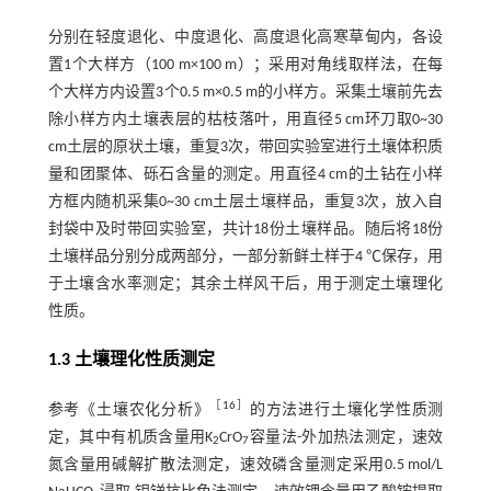
分别在轻度退化、中度退化、高度退化高寒草甸内，各设
置1个大样方（100 m×100 m）；采用对角线取样法，在每
个大样方内设置3个0.5 m×0.5 m的小样方。采集土壤前先去
除小样方内土壤表层的枯枝落叶，用直径5 cm环刀取0~30
cm土层的原状土壤，重复3次，带回实验室进行土壤体积质
量和团聚体、砾石含量的测定。用直径4 cm的土钻在小样
方框内随机采集0~30 cm土层土壤样品，重复3次，放入自
封袋中及时带回实验室，共计18份土壤样品。随后将18份
土壤样品分别分成两部分，一部分新鲜土样于4 ℃保存，用
于土壤含水率测定；其余土样风干后，用于测定土壤理化
性质。
1.3 土壤理化性质测定
［
16
］
参考《土壤农化分析》
的方法进行土壤化学性质测
定，其中有机质含量用K
CrO
容量法-外加热法测定，速效
2
7
氮含量用碱解扩散法测定，速效磷含量测定采用0.5 mol/L