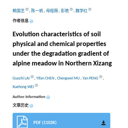
赖国芝
,
陈一帆
,
母程薇
,
彭艳
,
魏学红
作者信息
+
Evolution characteristics of soil
physical and chemical properties
under the degradation gradient of
alpine meadow in Northern Xizang
Guozhi LAI
,
Yifan CHEN
,
Chengwei MU
,
Yan PENG
,
Xuehong WEI
Author information
+
文章历史
+
PDF (1102K)