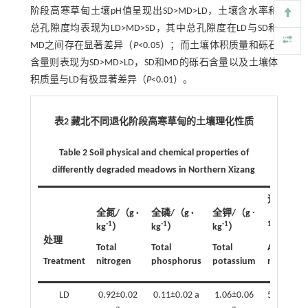
阶段高寒草甸土壤pH值呈现出SD>MD>LD，土壤含水率和
总孔隙度均表现为LD>MD>SD，其中总孔隙度在LD与SD和
MD之间存在显著差异（
P
<0.05）；而土壤体积质量和砾石
含量则表现为SD>MD>LD，SD和MD的砾石含量以及土壤体
积质量与LD有极显著差异（
P
<0.01）。
表2 藏北不同退化阶段高寒草甸的土壤理化性质
Table 2 Soil physical and chemical properties of
differently degraded meadows in Northern Xizang
速效氮/
-
全氮/（g ·
全磷/（g ·
全钾/（g ∙
（mg · kg
-1
-1
-1
1
kg
）
kg
）
kg
）
）
处理
Total
Total
Total
Available
Treatment
nitrogen
phosphorus
potassium
nitrogen
LD
0.92±0.02
0.11±0.02 a
1.06±0.06
597.03±33