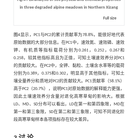
in three degraded alpine meadows in Northern Xizang
Full size
图4
显示，PC1与PC2的累计贡献率为78.8%，能很好地代表
原始数据的大部分信息。在PC1中，速效氮、速效磷、速效
钾、有机质等指标载荷分别为0.261，0.252，0.267和
0.258，较其他指标高且为正值，可知土壤速效养分对PC1
的贡献较大。在PC2中，全钾、黏粒、土壤含水率等的载荷
分别为0.389，0.375和0.302，明显高于其他指标，可知土
壤全量养分和质地对PC2的贡献较大。PC1贡献率（58.1%）
高于PC2（20.7%），说明PC1对原始数据的解释能力更强，
因此土壤速效养分含量对退化高寒草甸的影响大。根据
LD、MD、SD分布可以看出，LD在第一和第四象限，MD在
第一和第三象限，SD在第二和第三象限，可知不同退化阶
段高寒草甸样本各项指标存在较大差异。