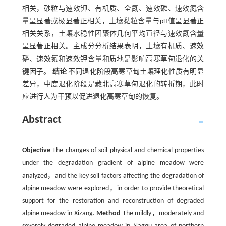
相关，砂粒与速效钾、有机质、全氮、速效磷、速效氮含
量呈显著或极显著正相关，土壤黏粒含量与pH值呈显著正
相关关系，土壤水稳性团聚体几何平均直径与速效氮含量
呈显著正相关。主成分分析结果表明，土壤有机质、速效
磷、速效氮和速效钾含量和质地是影响高寒草甸退化的关
键因子。
结论
不同退化阶段高寒草甸土壤理化性质有明显
差异，中度退化阶段是藏北高寒草甸退化的转折期，此时
应进行人为干预以促进退化高寒草甸的恢复。
Abstract
Objective
The changes of soil physical and chemical properties
under the degradation gradient of alpine meadow were
analyzed，and the key soil factors affecting the degradation of
alpine meadow were explored，in order to provide theoretical
support for the restoration and reconstruction of degraded
alpine meadow in Xizang.
Method
The mildly，moderately and