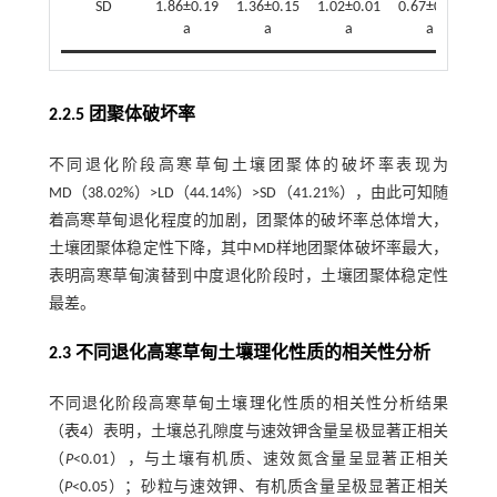
SD
1.86±0.19
1.36±0.15
1.02±0.01
0.67±0.02
a
a
a
a
2.2.5 团聚体破坏率
不同退化阶段高寒草甸土壤团聚体的破坏率表现为
MD（38.02%）>LD（44.14%）>SD（41.21%），由此可知随
着高寒草甸退化程度的加剧，团聚体的破坏率总体增大，
土壤团聚体稳定性下降，其中MD样地团聚体破坏率最大，
表明高寒草甸演替到中度退化阶段时，土壤团聚体稳定性
最差。
2.3 不同退化高寒草甸土壤理化性质的相关性分析
不同退化阶段高寒草甸土壤理化性质的相关性分析结果
（
表4
）表明，土壤总孔隙度与速效钾含量呈极显著正相关
（
P
<0.01），与土壤有机质、速效氮含量呈显著正相关
（
P
<0.05）；砂粒与速效钾、有机质含量呈极显著正相关