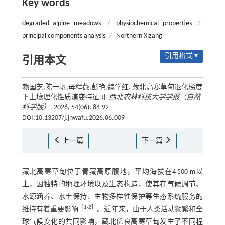
Key words
degraded alpine meadows
/
physiochemical properties
/
principal components analysis
/
Northern Xizang
引用格式 ▾
引用本文
赖国芝,陈一帆,母程薇,彭艳,魏学红. 藏北高寒草甸退化梯度
下土壤理化性质演变特征[J].
西北农林科技大学学报（自然
科学版）
, 2026, 54(06): 84-92
DOI:10.13207/j.jnwafu.2026.06.009
上一篇
下一篇
藏北高寒草甸位于青藏高原腹地，平均海拔在4 500 m以
上，因独特的地理环境以及生态构造，使其在气候调节、
水源涵养、水土保持、生物多样性保护等生态系统服务的
［
1
-
2
］
维持有着重要影响
。近年来，由于人类活动频繁和全
球气候变化的共同影响，藏北优良高寒草甸发生了不同程