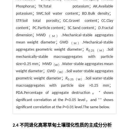
Phosphorus；TK.Total potassium；AK.Available
potassium；SWC.Soil water content；BD.Bulk density；
STP.Soil total porosity；GC.Gravel content；CC.Clay
content；PC.Particle content；SC.Sand content；
D
.Fractal
dimension；MWD
.Mechanical⁃stable aggregates
（M）
mean weight diameter；GWD
.Mechanical⁃stable
（M）
aggregates geometric weight diameter；
R
.Soil
0.25（M）
mechanically⁃stable macroaggregates with particle
size>0.25 mm；MWD
.Water⁃stable aggregates mean
（W）
weight diameter；GWD
.Soil water⁃stable aggregates
（W）
geometric weight diameter；
R
.Soil water-stable
0.25（W）
macroaggregates with particle size >0.25 mm；
PDA.Percentage of aggregate destruction。* shows
significant correlation at the
P
<0.05 level，and ** shows
significant correlation at the
P
<0.01 level.The same below.
2.4 不同退化高寒草甸土壤理化性质的主成分分析