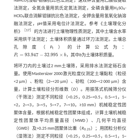
NaHCO
浸取-钼锑抗比色法测定，速效钾含量用乙酸铵提取
3
法测定，全氮含量用凯氏定氮法测定，全磷含量用H
SO
-
2
4
HClO
联合消解钼锑抗比色法测定，全钾含量用氢氧化钠溶
4
融法测定，pH值采用电位计法测定。参考《土壤理化分
［
17
］
析》
的方法进行土壤物理性质测定，其中土壤含水率
采用烘干法测定；土壤体积质量通过环刀法测定。土壤总
孔隙度（
P
）的计算公式为：
t
=
93.947
−
32.995
×
P
b
，其中
b
为土壤体积质量。
P
t
=
93.947
-
32.995
×
b
t
将环刀内的土壤过2 mm土壤筛，采用排水法测定砾石含
量。使用Mastersizer 2000激光粒度仪测定土壤黏粒（粒径
<2 μm）、粉粒（2~<20 μm）、砂粒（200~<2 000 μm）含
量，计算土壤粒径分形维数（
D
）。用振荡式机械筛分仪
（干筛法）测定不同粒径（<0.25，0.25~<0.5，0.5~<1，1~
<2，2~<3，3~<5，5~<7，7~<10，≥10 mm）机械稳定性团
聚体含量，根据机械稳定性团聚体组成，计算土壤机械稳
定性团聚体平均质量直径（MWD）、几何平均直径
（GWD）及>0.25 mm团聚体比重（
R
）；用团粒分析仪
0.25
（湿筛法）测定不同粒径（<0.25，0.25~<0.5，0.5~<1，1~