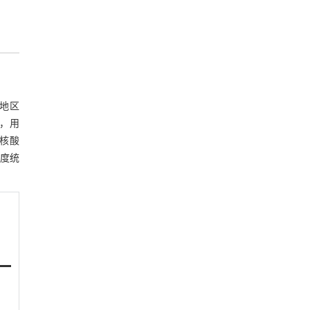
地区
品，用
与核酸
浓度统