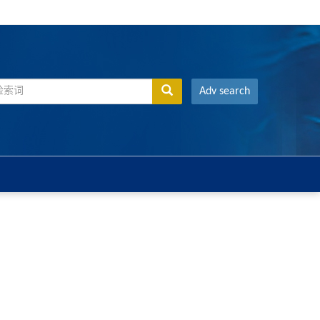
Adv search