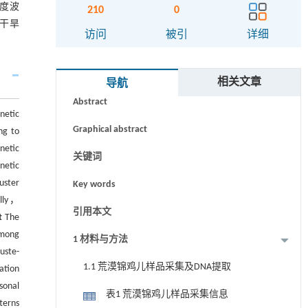
度波
210
0
干旱
访问
被引
详细
摘要
相关文章
导航
Abstract
netic
Graphical abstract
ng to
netic
关键词
netic
uster
Key words
ally，
引用本文
t
The
among
1 材料与方法
uste-
1.1 荒漠锦鸡儿样品采集及DNA提取
ation
sonal
表1 荒漠锦鸡儿样品采集信息
terns