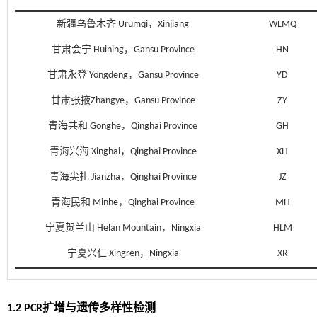
新疆乌鲁木齐 Urumqi，Xinjiang
WLMQ
甘肃会宁 Huining，Gansu Province
HN
甘肃永登 Yongdeng，Gansu Province
YD
甘肃张掖Zhangye，Gansu Province
ZY
青海共和 Gonghe，Qinghai Province
GH
青海兴海 Xinghai，Qinghai Province
XH
青海尖扎 Jianzha，Qinghai Province
JZ
青海民和 Minhe，Qinghai Province
MH
宁夏贺兰山 Helan Mountain，Ningxia
HLM
宁夏兴仁 Xingren，Ningxia
XR
1.2 PCR扩增与遗传多样性检测