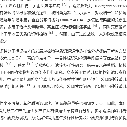
［
2
］
咳，主治跌打损伤、肺虚久咳等疾病
。荒漠锦鸡儿（
Caragana roborovs
有发达的深根系和强抗逆性，被归类为超旱生小灌木，对极端干旱和贫瘠
荒漠地带，垂直分布海拔为1 300~2 400 m，是该区域典型的荒漠
［
4
］
源，多用于治疗头晕眩晕、高血压以及咽喉肿痛等症
。同时荒漠锦鸡
［
5
］
北干旱地区优质的饲料植物
。然而，由于过度放牧、人为砍伐及栖息
减少。
多种分子标记技术的发展为植物种质资源遗传多样性分析提供了新的方法
SSR）分子标记技术以其具有丰富的位点变异、共显性标记和检测手段简单等优点被广
［
10
］
［
11
］
榄
、鸭茅
等物种进行遗传多样性研究，结果显示杂草稻、橄榄
应用于不同植物物种的遗传多样性研究。众多关于锦鸡儿属植物的遗传多样
儿、中间锦鸡儿和柠条锦鸡儿的遗传多样性进行SSR分析，发现3种锦鸡
［
13
］
影响；郭强等
利用SSR标记技术，发现甘肃河西走廊地区14种锦鸡
性尚不清楚，其种质资源现状、资源蕴藏量等也都知之甚少。因此，本研
锦鸡儿野生种群的遗传多样性及群体遗传结构进行分析，揭示荒漠锦鸡儿
群的种质资源现状，为荒漠锦鸡儿遗传多样性研究及种质资源利用与保护提