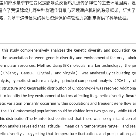
差和降水量季节性变化是影响荒漠锦鸡儿遗传多样性的主要环境因素，温
建立了荒漠锦鸡儿野生种群遗传背景与环境适应机制的联系框架，证实了
略，为基于遗传信息的种质资源保护与管理方案制定提供了科学依据。
 study comprehensively analyzes the genetic diversity and population ge
s the association between genetic diversity and environmental factors，aimi
ermplasm resources.
Method
Using SSR molecular marker technology，the ge
a （Xinjiang，Gansu，Qinghai，and Ningxia） was analyzed.By calculating ge
 analysis，genetic structure analysis，principal component analysis（PCA），cl
structure and geographic distribution of
C.roborovskyi
was resolved.Addition
to identify the key environmental factors affecting its genetic diversity.
Resul
tic variation primarily occurring within populations and frequent gene flow 
 the 10
C.roborovskyi
populations could be divided into two groups，while NJ cl
ic distribution.The Mantel test confirmed that there was no significant correl
lation analysis revealed that latitude，mean daily temperature range，and sea
netic diversity，suggesting that temperature fluctuations and precipitation pat