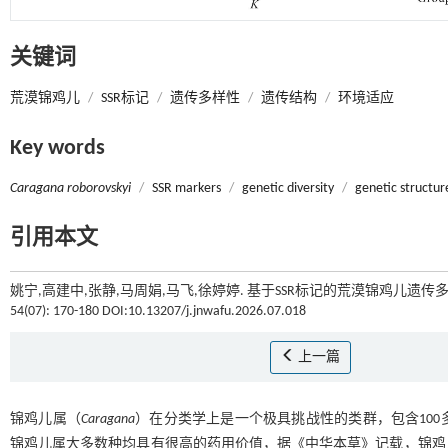
关键词
荒漠锦鸡儿
/
SSR标记
/
遗传多样性
/
遗传结构
/
环境适应
Key words
Caragana roborovskyi
/
SSR markers
/
genetic diversity
/
genetic structur
引用本文
姚宁,高建中,张静,马周娟,马飞,徐婷婷. 基于SSR标记的荒漠锦鸡儿遗传多
54(07): 170-180 DOI:10.13207/j.jnwafu.2026.07.018
上一篇
锦鸡儿属（
Caragana
）在分类学上是一个极具挑战性的类群，包含10
锦鸡儿属大多数种均具有很高的药用价值，据《中华本草》记载，锦鸡