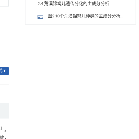
结构
2.4 荒漠锦鸡儿遗传分化的主成分分析
图2 10个荒漠锦鸡儿种群的主成分分析
（PCA）结果
2.5 荒漠锦鸡儿的聚类分析
内置陶瓷驱动单元的厘米级可重构压电机器人
[1]
Engineering
. 2026, Vol.58(3): 1-303
图3 基于SSR分子标记的荒漠锦鸡儿NJ聚
https://doi.org/10.1016/j.eng.2025.06.043
类分析结果
2.6 荒漠锦鸡儿遗传多样性与环境因子
动力学引导的聚对苯二甲酸乙二酯可控低聚解
[2]
的相关性分析
聚及其定制化高性能聚合物升级回收
图4 基于SSR分子标记的荒漠锦鸡儿遗传
 ▾
Engineering
. 2026, Vol.58(3): 1-303
多样性与环境因子的关联分析
3 讨论
https://doi.org/10.1016/j.eng.2026.02.010
3.1 荒漠锦鸡儿遗传多样性分析
甲醇法升级回收聚对苯二甲酸乙二酯塑料制备
[3]
乳酸和1,4-环己烷二甲酸
3.2 荒漠锦鸡儿遗传分化分析
Engineering
. 2026, Vol.58(3): 1-303
https://doi.org/10.1016/j.eng.2026.02.015
3.3 荒漠锦鸡儿聚类分析
基于结构解析与催化机制的混杂酯酶工程改造
[4]
3.4 荒漠锦鸡儿遗传多样性指数与生态
1
］
。
及其聚氨酯降解性能强化
因子的相关性分析
效，
Engineering
. 2026, Vol.58(3): 1-303