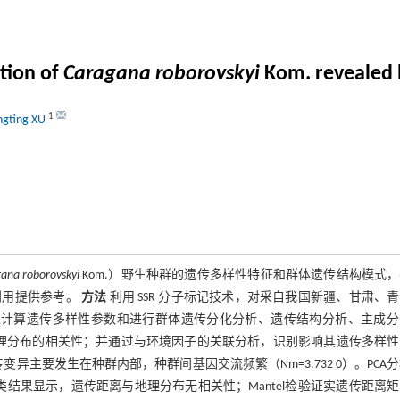
tion of
Caragana roborovskyi
Kom. revealed 
1
ngting XU
ana roborovskyi
Kom.）野生种群的遗传多样性特征和群体遗传结构模式
利用提供参考。
方法
利用 SSR 分子标记技术，对采自我国新疆、甘肃、
过计算遗传多样性参数和进行群体遗传分化分析、遗传结构分析、主成分
与地理分布的相关性；并通过与环境因子的关联分析，识别影响其遗传多样
主要发生在种群内部，种群间基因交流频繁（Nm=3.732 0）。PCA
类结果显示，遗传距离与地理分布无相关性；Mantel检验证实遗传距离