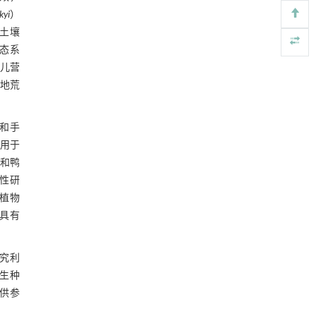
4 结论
https://doi.org/10.1016/j.eng.2026.02.008
kyi
）
参考文献
土壤
铁基Lewis/Brønsted深共熔溶剂在尼龙66水解
[5]
生态系
中的应用
基金资助
儿营
Engineering
. 2026, Vol.58(3): 1-303
地荒
https://doi.org/10.1016/j.eng.2026.02.001
和手
泛用于
和鸭
性研
儿植物
儿具有
究利
野生种
供参