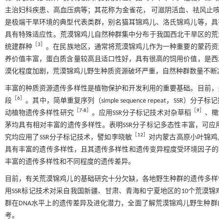
主治妇科疾患、高血压病等；其花称为金雀花， 可滋阴活血、祛风止
是极端干旱环境的典型代表类群，别名猫耳锦鸡儿、洛氏锦鸡儿等，具
具有特殊适应性。荒漠锦鸡儿自然种群集中分布于我国西北干旱区的荒漠及半
［
3
］
统建群种
。在民族地区，通常将荒漠锦鸡儿作为一种重要的蒙药资
养价值丰富，蛋白质含量较高且适口性好，具有很高的饲用价值，是西
漠化程度加剧，荒漠锦鸡儿野生种质资源破坏严重，自然种群数量不断
丰富的种质资源遗传多样性是植物保护和开发利用的重要基础。目前，
［
6
］
段
。其中，简单重复序列（simple sequence repeat，
［
7
-
8
］
［
9
］
动植物遗传多样性研究
。应用SSR分子标记技术对杂草稻
、橄
茅均具有相对丰富的遗传多样性。表明SSR分子标记多态性丰富，可
［
12
］
究均应用了SSR分子标记技术，譬如李晓敏
对内蒙古高原小叶锦鸡
具有丰富的遗传多样性，且其遗传多样性和遗传变异程度受环境因子的
丰富的遗传多样性和不同程度的遗传差异。
目前，有关荒漠锦鸡儿的基础研究十分欠缺，各地野生种群的遗传多样
用SSR标记技术对采自我国新疆、甘肃、青海和宁夏地区的10个荒漠
群在DNA水平上的遗传差异及进化潜力，全面了解荒漠锦鸡儿野生种
考。