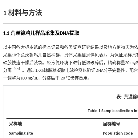
1 材料与方法
1.1 荒漠锦鸡儿样品采集及DNA提取
以中国各大标本馆的标本记录和各类调查研究结果以及地方植物志为依
采集10个荒漠锦鸡儿自然种群，具体采集信息详见
表1
。为保证采样具
硅胶快速干燥后装袋。经液氮环境下进行低温破碎后，精确称量20 mg
［
14
］
分离
。通过1.0%琼脂糖凝胶电泳检测以验证DNA分子完整性，配合N
一调整为100 ng/μL，分装后于-20 ℃储存备用。
表1 荒漠
Table 1 Sample collection i
采样地
居群编号
Sampling site
Population code