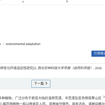
e
/
environmental adaptation
引用格式
样性与环境适应性研究[J].
西北农林科技大学学报（自然科学版）
, 2026,
下一篇
［
0多种植物，广泛分布于欧亚大陆的温带荒漠、半荒漠及亚热带高寒山区
儿属药用植物一般以根或花入药。其根味甘微苦，具有活血、清肺益脾功