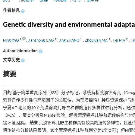
姚宁
,
高建中
,
张静
,
马周娟
,
马飞
,
徐婷婷
作者信息
+
Genetic diversity and environmental adapta
1
1
1
1
2
Ning YAO
,
Jianzhong GAO
,
Jing ZHANG
,
Zhoujuan MA
,
Fei MA
,
Ti
Author information
+
文章历史
+
摘要
目的
基于简单重复序列（SSR）分子标记，系统解析荒漠锦鸡儿（
Carag
索其遗传多样性与环境因子的关联性，为荒漠锦鸡儿种质资源保护与
宁夏4个地区的10个荒漠锦鸡儿野生种群的遗传多样性进行分析，通
（PCA）、聚类分析及Mantel检验，解析荒漠锦鸡儿种群遗传结构
键环境因素。
结果
荒漠锦鸡儿野生种群具有较高的遗传多样性，且遗传变异
遗传结构分析结果表明，10个荒漠锦鸡儿种群划分为2个类群；但NJ聚