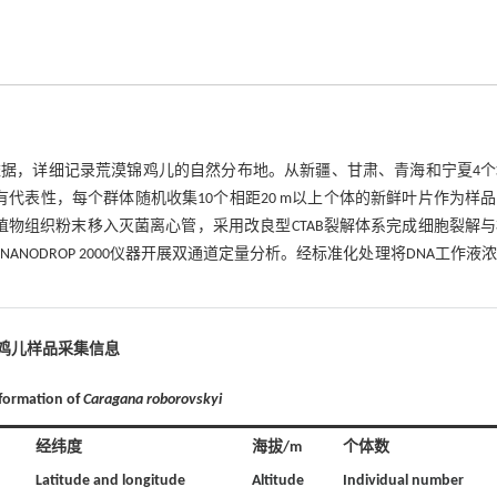
据，详细记录荒漠锦鸡儿的自然分布地。从新疆、甘肃、青海和宁夏4个
有代表性，每个群体随机收集10个相距20 m以上个体的新鲜叶片作为样
植物组织粉末移入灭菌离心管，采用改良型CTAB裂解体系完成细胞裂解
ANODROP 2000仪器开展双通道定量分析。经标准化处理将DNA工作液
锦鸡儿样品采集信息
nformation of
Caragana roborovskyi
经纬度
海拔/m
个体数
Latitude and longitude
Altitude
Individual number