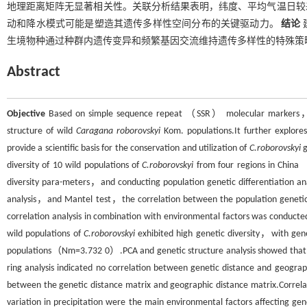
地理距离矩阵无显著相关性。关联分析结果表明，纬度、平均气温日较
动和降水模式可能是塑造其遗传多样性空间分布的关键驱动力。
结论
生境物种通过种群内遗传变异和频繁基因交流维持遗传多样性的特殊策
Abstract
Objective
Based on simple sequence repeat （SSR） molecular markers，this
structure of wild
Caragana roborovskyi
Kom. populations.It further explore
provide a scientific basis for the conservation and utilization of
C.roborovskyi
g
diversity of 10 wild populations of
C.roborovskyi
from four regions in Chin
diversity para-meters，and conducting population genetic differentiation
analysis，and Mantel test，the correlation between the population genetic 
correlation analysis in combination with environmental factors was conducted 
wild populations of
C.roborovskyi
exhibited high genetic diversity，with gene
populations（Nm=3.732 0）.PCA and genetic structure analysis showed that
ring analysis indicated no correlation between genetic distance and geograph
between the genetic distance matrix and geographic distance matrix.Corre
variation in precipitation were the main environmental factors affecting ge