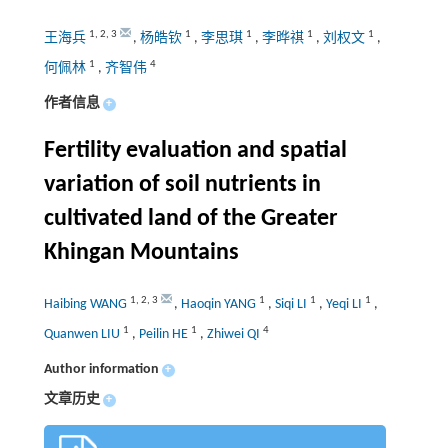
1
,
2
,
3
1
1
1
1
王海兵
,
杨皓钦
,
李思琪
,
李晔祺
,
刘权文
,
1
4
何佩林
,
齐智伟
作者信息
+
Fertility evaluation and spatial
variation of soil nutrients in
cultivated land of the Greater
Khingan Mountains
1
,
2
,
3
1
1
1
Haibing WANG
,
Haoqin YANG
,
Siqi LI
,
Yeqi LI
,
1
1
4
Quanwen LIU
,
Peilin HE
,
Zhiwei QI
Author information
+
文章历史
+