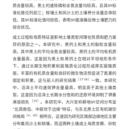
质含量较高，黑土的速效磷和全氮含量均较高，且其SFI标
准化值位列前三；棕壤土和风沙土的土壤养分含量总体较
低，其SFI标准化值均较低，表明SFI能准确反映土壤肥力的
综合状况。
成土过程和母质特征是影响土壤类型间理化性质和肥力差
异的原因之一。本研究中，黑钙土和黑土的黏粒含量较
高，其中黑土的平均全氮含量较高，黑钙土的平均有机质
含量最高，这是因为黑土和黑钙土在相对平坦地形条件
下，通过长期生物积累和腐殖质化过程形成厚实腐殖质
层，丰富的有机质含量和良好的微生物活性促进了氮素的
［
17
-
18
］
固定和积累，这与前人的研究结果
一致。本研究
中，沼泽土平均速效钾含量最高，明显高于其他土壤类
型，这是因为沼泽土长期水分饱和的还原环境抑制了钾素
［
19
］
淋溶损失
。本研究中，大兴安岭耕地SFI空间分布呈
“北高南低、中部优于边缘”特征，与东北黑土区有机碳空
［
4
，
20
］
间格局
相呼应，这是因为研究区南部边缘地区主要
分布着风沙土和棕壤，而这两种土壤成土母质贫瘠、砂粒