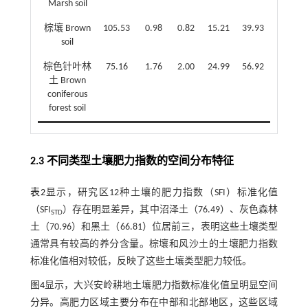
Marsh soil
棕壤 Brown
105.53
0.98
0.82
15.21
39.93
soil
棕色针叶林
75.16
1.76
2.00
24.99
56.92
土 Brown
coniferous
forest soil
2.3 不同类型土壤肥力指数的空间分布特征
表2
显示，研究区12种土壤的肥力指数（SFI）标准化值
（SFI
）存在明显差异，其中沼泽土（76.49）、灰色森林
STD
土（70.96）和黑土（66.81）位居前三，表明这些土壤类型
通常具有较高的养分含量。棕壤和风沙土的土壤肥力指数
标准化值相对较低，反映了这些土壤类型肥力较低。
图4
显示，大兴安岭耕地土壤肥力指数标准化值呈明显空间
分异。高肥力区域主要分布在中部和北部地区，这些区域