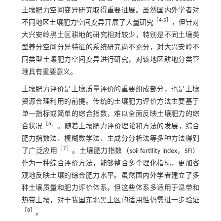
土壤肥力空间变异研究取得重要进展。虽然国内外学者对
［
4
-
5
］
不同地区土壤肥力空间变异开展了大量研究
，但针对
大兴安岭黑土区耕地的研究相对较少，特别是不同土壤类
型养分空间分异特征的系统研究尚不充分，对大兴安岭不
同类型土壤肥力空间变异进行研究，对该地区耕地分类管
理具有重要意义。
土壤肥力评价是土壤质量评价的重要组成部分，也是土壤
资源合理利用的前提。传统的土壤肥力评价方法主要基于
单一指标或简单的综合指数，难以全面反映土壤肥力的综
［
6
］
合状况
。随着土壤肥力评价理论和方法的发展，综合
肥力指数法、模糊数学法、主成分分析法等多种方法得到
［
7
］
了广泛应用
。土壤肥力指数（soil fertility index，SFI）
作为一种综合评价方法，能够整合多个理化指标，更加客
观地反映土壤的综合肥力水平。虽然国内外学者建立了多
种土壤质量和肥力评价体系，但这些体系多适用于温带和
热带土壤，对于我国东北黑土区的适用性仍需进一步验证
［
8
］
。