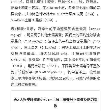
cm土层，以潮土和褐土较高；在30~40 cm土层，以棕壤、
沼泽土和潮土较高。在0~40 cm土层，各类型土壤pH值的差
异较小，其中棕色针叶林土0~10 cm土层pH最高（7.74），
30~40 cm土层pH最低（5.94）。
表1
和
表2
显示，沼泽土的平均速效钾含量最高（129.15
mg/kg），明显高于其他土壤类型；栗钙土的平均速效磷含
量最高（2.84 mg/kg）；沼泽土的平均全氮含量最高（2.89
g/kg），黑土次之（2.31 g/kg）；黑钙土和沼泽土的平均有
机质含量最高，均达到30.55 g/kg。土壤pH平均值在
6.51~7.30，多数呈中性至弱碱性，其中褐土平均pH值最高
（7.30），黑钙土最低（6.51）。不同类型土壤电导率整体
处于较低水平（0.05~0.36 μS/cm），其中沼泽土、棕壤和
潮土平均电导率均较高，均为0.22 μS/cm，可能与特殊的水
盐运移过程有关。
表2 大兴安岭耕地0~40 cm土层土壤养分平均值及肥力指
数