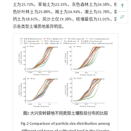
土为25.73%，草甸土为23.35%，灰色森林土为24.58%，棕
色针叶林土为25.88%，褐土为24.94%，潮土为31.78%，栗
钙土为18.61%，风沙土仅19.38%，棕壤最低为11.01%，显
示各类型土壤质地差异明显。
图2 大兴安岭耕地不同类型土壤粒径分布的比较
Fig.2 Comparison of particle size distribution among