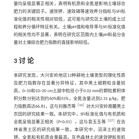
量均呈极显著正相关，表明有机质和全氮是影响土壤综合
肥力的关键因子。速效钾、速效磷等速效养分指标与SFI标
准化值的相关性相对较低，这可能与研究区土壤的成土过
程和养分循环特征有关。土壤pH值和电导率与SFI标准化值
的相关性均不显著，表明在研究区范围内土壤pH和盐分含
量对土壤综合肥力指数的直接影响较低。
3 讨 论
本研究发现，大兴安岭地区12种耕地土壤类型的理化性质
及肥力指数存在显著分异特征，其中黑土细颗粒含量较
高，0~10和10~20 cm土层中粒径小于0.02 mm的颗粒累积体
积分数分别达到约60%和55%，全氮含量达到2.31 g/kg，肥
［
16
］
力指数高达66.81，这与刘雅杰等
对大兴安岭南麓黑土
农田的研究结果一致。本研究中，SFI标准化值与有机质和
［
17
］
全氮呈极显著正相关（
P
<0.01），这与袁玉玉等
在吉
林省黑土区的研究结果一致。本研究中，沼泽土的速效
钾、全氮和有机质含量最高，灰色森林土的速效钾和有机