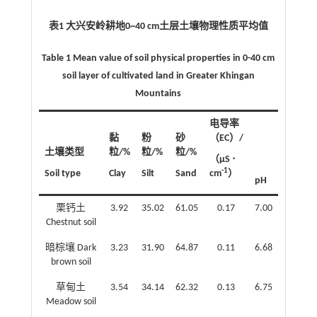
表1 大兴安岭耕地0~40 cm土层土壤物理性质平均值
Table 1 Mean value of soil physical properties in 0-40 cm
soil layer of cultivated land in Greater Khingan
Mountains
电导率
黏
粉
砂
（EC）/
土壤类型
粒/%
粒/%
粒/%
（μS ⋅
-1
Soil type
Clay
Silt
Sand
cm
）
pH
栗钙土
3.92
35.02
61.05
0.17
7.00
Chestnut soil
暗棕壤 Dark
3.23
31.90
64.87
0.11
6.68
brown soil
草甸土
3.54
34.14
62.32
0.13
6.75
Meadow soil