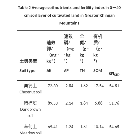
Table 2 Average soil nutrients and fertility index in 0－40
cm soil layer of cultivated land in Greater Khingan
Mountains
速效
全
有机
速效
磷/
氮/
质/
钾/
（mg
（g ⋅
（g ⋅
-
-
-
（mg ⋅
⋅ kg
kg
kg
-1
1
1
1
土壤类型
kg
）
）
）
）
Soil type
AK
AP
TN
SOM
SFI
STD
栗钙土
72.30
2.84
1.82
17.54
54.81
Chestnut soil
暗棕壤
89.53
2.14
1.84
6.88
51.76
Dark brown
soil
草甸土
69.41
1.24
1.81
10.14
54.65
Meadow soil