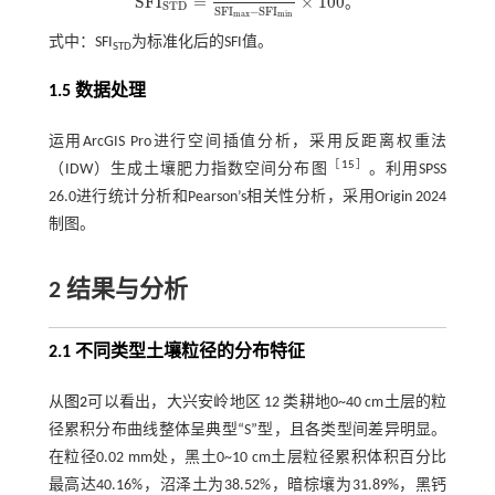
S
F
I
=
×
100
。
S
F
I
S
T
D
=
S
F
I
-
S
F
I
m
i
n
S
F
I
m
a
x
-
S
F
I
m
i
n
×
100
S
T
D
S
F
I
−
S
F
I
m
a
x
m
i
n
式中：SFI
为标准化后的SFI值。
STD
1.5 数据处理
运用ArcGIS Pro进行空间插值分析，采用反距离权重法
［
15
］
（IDW）生成土壤肥力指数空间分布图
。利用SPSS
26.0进行统计分析和Pearson’s相关性分析，采用Origin 2024
制图。
2 结果与分析
2.1 不同类型土壤粒径的分布特征
从
图2
可以看出，大兴安岭地区 12 类耕地0~40 cm土层的粒
径累积分布曲线整体呈典型“S”型，且各类型间差异明显。
在粒径0.02 mm处，黑土0~10 cm土层粒径累积体积百分比
最高达40.16%，沼泽土为38.52%，暗棕壤为31.89%，黑钙