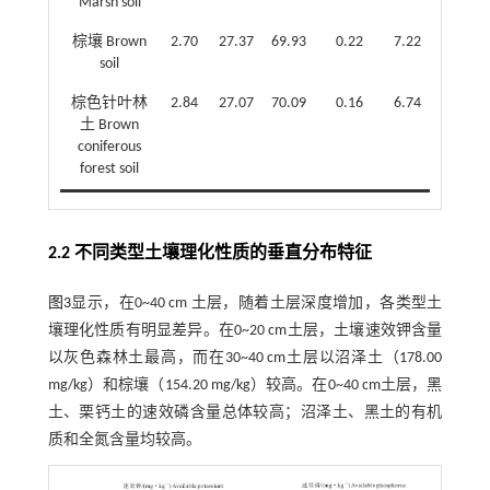
Marsh soil
棕壤 Brown
2.70
27.37
69.93
0.22
7.22
soil
棕色针叶林
2.84
27.07
70.09
0.16
6.74
土 Brown
coniferous
forest soil
2.2 不同类型土壤理化性质的垂直分布特征
图3
显示，在0~40 cm 土层，随着土层深度增加，各类型土
壤理化性质有明显差异。在0~20 cm土层，土壤速效钾含量
以灰色森林土最高，而在30~40 cm土层以沼泽土（178.00
mg/kg）和棕壤（154.20 mg/kg）较高。在0~40 cm土层，黑
土、栗钙土的速效磷含量总体较高；沼泽土、黑土的有机
质和全氮含量均较高。