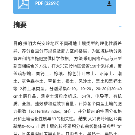
PDF (3269K)
摘要
目的
探明大兴安岭地区不同耕地土壤类型的理化性质差
异、养分垂直分布规律及肥力空间格局，为区域耕地分类
管理和精准施肥提供科学依据。
方法
采用网格布点与典型
剖面相结合的方法，在大兴安岭地区设置110个采样点，覆
盖暗棕壤、栗钙土、棕壤、棕色针叶林土、沼泽土、潮
土、灰色森林土、草甸土、褐土、风沙土、黑土和黑钙土
等12种土壤类型，分别采集0~10，10~20，20~30和30~40
cm土层样品，测定土壤粒度组成、pH值、电导率、有机
质、全氮、速效磷和速效钾含量，计算各个类型土壤的肥
力指数（soil fertility index，SFI），并分析SFI的空间分布格
局和土壤理化性质与SFI的相关性。
结果
大兴安岭地区12类
耕地0~40 cm土层土壤的粒径累积分布曲线整体呈典型 “S”
型，且各类型间差异明显。其中潮土、黑钙土、栗钙土、