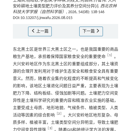
王海兵,杨皓钦,李思琪,李晔祺,刘权文,何佩林,齐智伟. 大兴
安岭耕地土壤类型肥力评价及其养分空间分异[J].
西北农林
科技大学学报（自然科学版）
, 2026, 54(08): 138-146
DOI:10.13207/j.jnwafu.2026.08.015
上一篇
下一篇
东北黑土区是世界三大黑土区之一，也是我国重要的商品
［
1
］
粮生产基地，承担着保障国家粮食安全的重要使命
。
大兴安岭地区作为东北黑土区的重要组成部分，其土壤资
源的合理开发利用对于维护生态安全和粮食安全具有重要
意义。然而，随着农业集约化程度的不断提高和气候变化
的影响，该地区土壤退化问题日益严重，主要表现为土壤
肥力下降、结构板结、侵蚀加剧等问题。土壤肥力空间变
异性是土壤科学研究的重要内容和精准农业实施的基础，
主要受成土母质、地形地貌、气候条件、植被类型、人类
［
2
］
活动等因素的综合影响
。大兴安岭地区地形复杂、母
质多样、植被丰富，土壤类型空间分异明显，导致土壤肥
［
3
］
力空间变异性增强
。随着GIS和地统计学方法的发展，