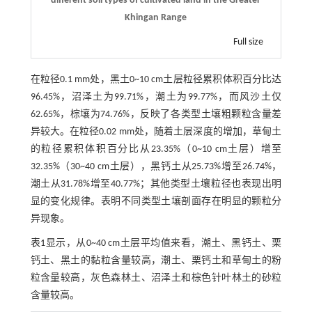
different soil types of cultivated land in the Greater
Khingan Range
Full size
在粒径0.1 mm处，黑土0~10 cm土层粒径累积体积百分比达
96.45%，沼泽土为99.71%，潮土为99.77%，而风沙土仅
62.65%，棕壤为74.76%，反映了各类型土壤粗颗粒含量差
异较大。在粒径0.02 mm处，随着土层深度的增加，草甸土
的粒径累积体积百分比从23.35%（0~10 cm土层）增至
32.35%（30~40 cm土层），黑钙土从25.73%增至26.74%，
潮土从31.78%增至40.77%；其他类型土壤粒径也表现出明
显的变化规律。表明不同类型土壤剖面存在明显的颗粒分
异现象。
表1
显示，从0~40 cm土层平均值来看，潮土、黑钙土、栗
钙土、黑土的黏粒含量较高，潮土、栗钙土和草甸土的粉
粒含量较高，灰色森林土、沼泽土和棕色针叶林土的砂粒
含量较高。