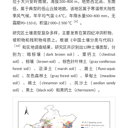
位于大兴安岭南坡，海拔200~800 m，地势西北高、东南
低，属于典型的低山丘陵地貌。该地区属于寒温带大陆性
季风气候，年平均气温-2.6℃，年降水量500~600 mm，无
［
9
］
霜期90~110 d，积温2 000~2 500 ℃
。
研究区土壤类型复杂多样，主要发育在第四纪冲洪积物、
坡积物和残积物母质上。根据《中国土壤分类与代码》
［
10
］
和实地调查结果，研究区共识别出12种土壤类型，分
别为：暗棕壤（dark brown soil）、栗钙土（chestnut
soil）、棕壤（brown soil）、棕色针叶林土（gray coniferous
forest soil）、沼泽土（marsh soil）、潮土（fluvo-aquic
soil）、灰色森林土（gray forest soil）、草甸土（meadow
soil）、褐土（cinnamon soil）、风沙土（aeolian sandy
soil）、黑土（black soil）和黑钙土（chernozem）。