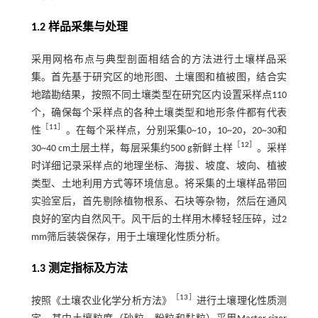
1.2 样品采集与处理
采用网格布点与典型剖面相结合的方法进行土壤样品采
集。首先基于研究区的地形图、土壤图和植被图，结合实
地踏勘结果，按照不同土壤类型在研究区内设置采样点110
个，确保每个采样点的各种土壤类型和地形条件都有代表
［
11
］
性
。在每个采样点，分别采集0~10，10~20，20~30和
［
12
］
30~40 cm土层土样，每层采集约500 g新鲜土样
。采样
时详细记录采样点的地理坐标、海拔、坡度、坡向、植被
类型、土地利用方式等环境信息。将采集的土壤样品带回
实验室后，首先剔除植物根系、石块等杂物，然后在通风
良好的室内自然风干。风干后的土样用木棒轻轻压碎，过2
mm筛后装袋保存，用于土壤理化性质分析。
1.3 测定指标及方法
［
13
］
按照《土壤农业化学分析方法》
进行土壤理化性质测