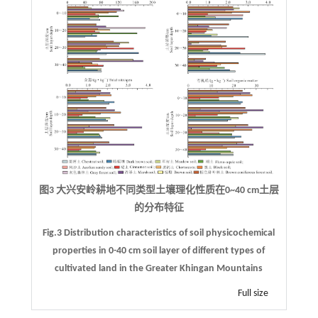
图3 大兴安岭耕地不同类型土壤理化性质在0~40 cm土层
的分布特征
Fig.3 Distribution characteristics of soil physicochemical
properties in 0-40 cm soil layer of different types of
cultivated land in the Greater Khingan Mountains
Full size