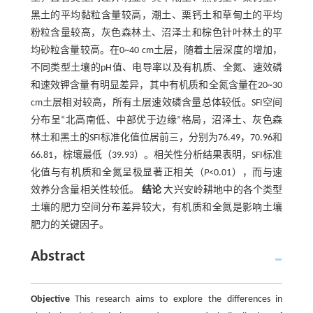
黑土的平均黏粒含量较高，潮土、栗钙土和草甸土的平均
粉粒含量较高，灰色森林土、沼泽土和棕色针叶林土的平
均砂粒含量较高。在0~40 cm土层，随着土层深度的增加，
不同类型土壤的pH值、电导率以及有机质、全氮、速效磷
和速效钾含量有明显差异，其中有机质和全氮含量在20~30
cm土层相对较高，所有土层速效磷含量总体较低。SFI空间
分布呈“北高南低、中部优于边缘”格局，沼泽土、灰色森
林土和黑土的SFI标准化值位居前三，分别为76.49，70.96和
66.81，棕壤最低（39.93）。相关性分析结果表明，SFI标准
化值与有机质和全氮呈极显著正相关（
P
<0.01），而与速
效养分含量相关性较低。
结论
大兴安岭耕地中的各个类型
土壤的肥力空间分布差异较大，有机质和全氮是影响土壤
肥力的关键因子。
Abstract
Objective
This research aims to explore the differences in