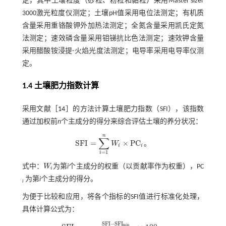
定，其中土壤粒度（砂粒、粉粒和黏粒）采用Master sizer
3000激光粒度仪测定；土壤pH值采用电位法测定；有机质
含量采用重铬酸钾外加热法测定；全氮含量采用凯氏定氮
法测定；速效磷含量采用钼锑抗比色法测定；速效钾含量
采用醋酸铵浸提-火焰光度法测定；电导率采用电导率仪测
定。
1.4 土壤肥力指数计算
采用文献［
14
］的方法计算土壤肥力指数（SFI），该指数
通过加权前
n
个主成分的得分来综合评估土壤的养分状况：
n
∑
S
F
I
=
×
P
C
W
。
S
F
I
=
∑
i
=
1
n
W
i
×
P
C
i
i
i
=
1
i
式中：
W
为第
i
个主成分的权重（以贡献率作为权重），PC
W
i
i
为第
i
个主成分的得分。
i
为便于比较和应用，将各个指标的SFI值进行标准化处理，
具体计算公式为：
S
F
I
−
S
F
I
m
i
n