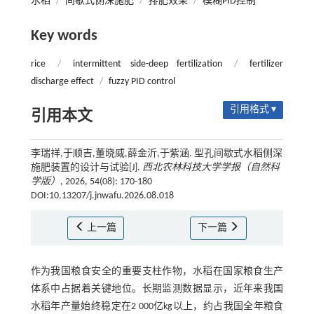
水稻
/
间歇式侧深施肥
/
排肥效果
/
模糊PID控制
Key words
rice
/
intermittent side-deep fertilization
/
fertilizer
discharge effect
/
fuzzy PID control
引用格式 ▾
引用本文
李瑞祥,于顺吉,董晓威,薛金沂,于紫涵. 型孔间歇式水稻侧深
施肥装置的设计与试验[J].
西北农林科技大学学报（自然科
学版）
, 2026, 54(08): 170-180
DOI:10.13207/j.jnwafu.2026.08.018
上一篇
下一篇
作为我国粮食安全的重要支柱作物，水稻在国家粮食生产
体系中占据着关键地位。长期监测数据显示，近年来我国
水稻年产量始终稳定在2 000亿kg以上，约占我国全年粮食