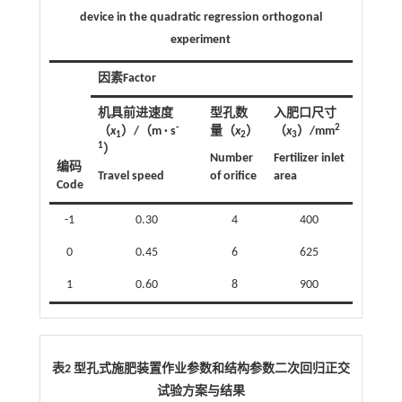
device in the quadratic regression orthogonal
experiment
因素Factor
机具前进速度
型孔数
入肥口尺寸
-
2
（
x
）/（m · s
量（
x
）
（
x
）/mm
1
2
3
1
）
Number
Fertilizer inlet
编码
Travel speed
of orifice
area
Code
-1
0.30
4
400
0
0.45
6
625
1
0.60
8
900
表2 型孔式施肥装置作业参数和结构参数二次回归正交
试验方案与结果