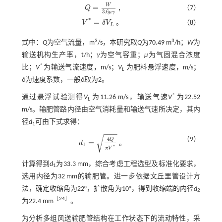
W
=
,
Q
（7）
Q
=
W
3.6
μ
γ
,
3.6
μ
γ
*
=
。
V
δ
V
（8）
L
V
*
=
δ
V
L
。
3
3
式中：
Q
为空气流量，m
/s，本研究取
Q
为70.49 m
/h；
W
为
输送机构生产率，t/h；
γ
为空气容重；
μ
为气固混合浓度
*
比；
V
为输送气流速度，m/s；
V
为肥料悬浮速度，m/s；
L
δ
为速度系数，一般
δ
取为2。
*
通过悬浮试验测得
V
为11.26 m/s，输送气速
V
为22.52
L
m/s。输肥管路内径由空气消耗量和输送气速所决定，其内
径
d
可由下式求得：
1
−
−
−
√
4
（9）
Q
=
。
d
1
d
1
=
4
Q
π
V
*
。
*
π
V
计算得到
d
为33.3 mm，综合考虑工程选型及标准化要求，
1
选用内径为32 mm的输肥管。进一步依据文丘里管设计方
法，确定收缩角为22°，扩散角为10°，得到收缩端的内径
d
2
［
24
］
为22.4 mm
。
为分析多组风送输肥管结构在工作状态下的流动特性，采