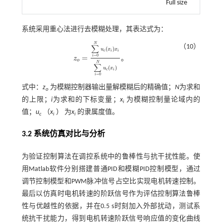
Full size
系统采用重心法进行去模糊处理，其表达式为：
N
（10）
∑
(
)
u
x
x
c
i
i
=
0
=
i
。
z
o
z
o
=
∑
i
=
0
N
u
c
x
i
x
i
∑
i
=
0
N
u
c
x
i
。
N
∑
(
)
u
x
c
i
=
0
i
式中：
z
为模糊控制器输出量解模糊后的精确值；
N
为求和
o
的上限；
i
为求和的下标变量；
x
为模糊控制量论域内的
i
值；
u
（
x
） 为
x
的隶属度值。
c
i
i
3.2 系统仿真对比与分析
为验证控制算法在调控系统中的鲁棒性与抗干扰性能。使
用Matlab软件分别搭建普通PID和模糊PID控制模型，通过
调节控制模型和PWM脉冲信号占空比实现电机转速控制。
最后以仿真时电机转速的阶跃信号作为评估控制算法鲁棒
性与优越性的依据，并在0.5 s时刻加入外部扰动，测试系
统抗干扰能力，得到电机转速阶跃信号响应值的变化曲线