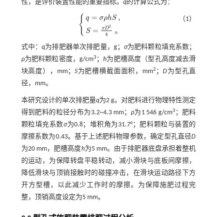
性，是评价装置性能的重要指标。
q
的计算公式为：
=
,
{
q
σ
ρ
h
S
（1）
2
q
=
σ
ρ
h
S
,
S
=
π
D
2
4
。
π
D
=
。
S
4
式中：
q
为排肥器单次排肥量，g；
σ
为肥料颗粒填充系数；
3
ρ
为肥料颗粒密度，g/cm
；
h
为肥槽高度（型孔高度减去滑
2
块高度），mm；
S
为肥槽横截面面积，mm
；
D
为型孔直
径，mm。
本研究设计的单次排肥量
q
为2 g。对肥料进行物理特性测定
3
得到肥料的粒径分布为3.2~4.3 mm；
ρ
为1 546 g/cm
；肥料
颗粒填充系数
σ
为0.8；堆积角为31.7°；肥料颗粒与装置的
摩擦系数为0.43。基于上述肥料物理参数，确定型孔直径
D
为20 mm，肥槽高度
h
为5 mm。由于排肥器底盘承担着整机
的运动，为保障转盘平稳转动，减小滑块与底板间摩擦，
降低滑块与顶销接触时的碰撞冲击，在滑块运动路径下方
开方型槽，以此减少工作时的摩擦。为保障施肥过程完
整，顶销高度设定为5 mm。