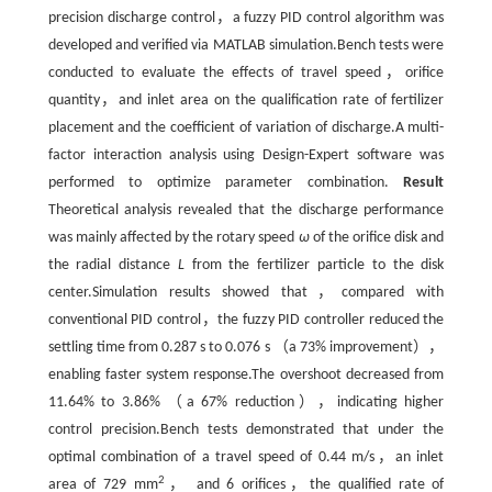
precision discharge control，a fuzzy PID control algorithm was
developed and verified via MATLAB simulation.Bench tests were
conducted to evaluate the effects of travel speed，orifice
quantity，and inlet area on the qualification rate of fertilizer
placement and the coefficient of variation of discharge.A multi-
factor interaction analysis using Design-Expert software was
performed to optimize parameter combination.
Result
Theoretical analysis revealed that the discharge performance
was mainly affected by the rotary speed
ω
of the orifice disk and
the radial distance
L
from the fertilizer particle to the disk
center.Simulation results showed that，compared with
conventional PID control，the fuzzy PID controller reduced the
settling time from 0.287 s to 0.076 s （a 73% improvement），
enabling faster system response.The overshoot decreased from
11.64% to 3.86% （a 67% reduction），indicating higher
control precision.Bench tests demonstrated that under the
optimal combination of a travel speed of 0.44 m/s，an inlet
2
area of 729 mm
， and 6 orifices，the qualified rate of