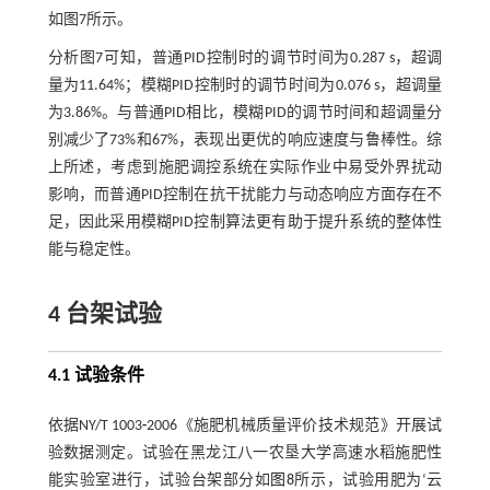
如图7所示。
分析图7可知，普通PID控制时的调节时间为0.287 s，超调
量为11.64%；模糊PID控制时的调节时间为0.076 s，超调量
为3.86%。与普通PID相比，模糊PID的调节时间和超调量分
别减少了73%和67%，表现出更优的响应速度与鲁棒性。综
上所述，考虑到施肥调控系统在实际作业中易受外界扰动
影响，而普通PID控制在抗干扰能力与动态响应方面存在不
足，因此采用模糊PID控制算法更有助于提升系统的整体性
能与稳定性。
4 台架试验
4.1 试验条件
依据NY/T 1003
-
2006《施肥机械质量评价技术规范》开展试
验数据测定。试验在黑龙江八一农垦大学高速水稻施肥性
能实验室进行，试验台架部分如
图8
所示，试验用肥为‘云