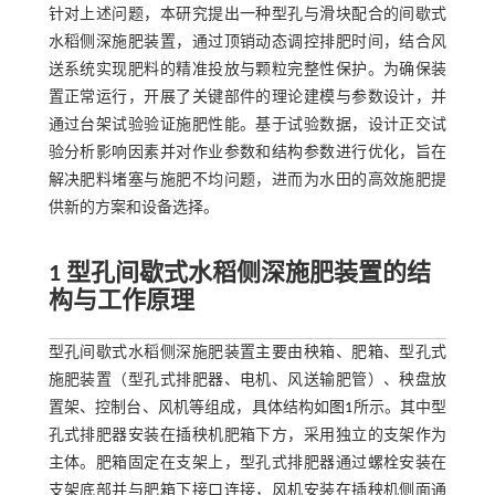
针对上述问题，本研究提出一种型孔与滑块配合的间歇式
水稻侧深施肥装置，通过顶销动态调控排肥时间，结合风
送系统实现肥料的精准投放与颗粒完整性保护。为确保装
置正常运行，开展了关键部件的理论建模与参数设计，并
通过台架试验验证施肥性能。基于试验数据，设计正交试
验分析影响因素并对作业参数和结构参数进行优化，旨在
解决肥料堵塞与施肥不均问题，进而为水田的高效施肥提
供新的方案和设备选择。
1 型孔间歇式水稻侧深施肥装置的结
构与工作原理
型孔间歇式水稻侧深施肥装置主要由秧箱、肥箱、型孔式
施肥装置（型孔式排肥器、电机、风送输肥管）、秧盘放
置架、控制台、风机等组成，具体结构如
图1
所示。其中型
孔式排肥器安装在插秧机肥箱下方，采用独立的支架作为
主体。肥箱固定在支架上，型孔式排肥器通过螺栓安装在
支架底部并与肥箱下接口连接，风机安装在插秧机侧面通