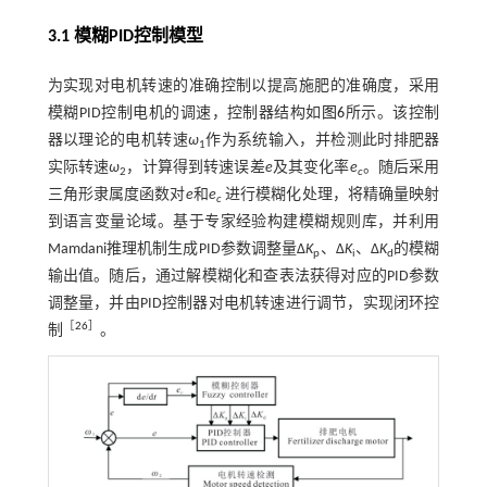
3.1 模糊PID控制模型
为实现对电机转速的准确控制以提高施肥的准确度，采用
模糊PID控制电机的调速，控制器结构如
图6
所示。该控制
器以理论的电机转速
ω
作为系统输入，并检测此时排肥器
1
实际转速
ω
，计算得到转速误差
e
及其变化率
e
。随后采用
2
c
三角形隶属度函数对
e
和
e
进行模糊化处理，将精确量映射
c
到语言变量论域。基于专家经验构建模糊规则库，并利用
Mamdani推理机制生成PID参数调整量Δ
K
、Δ
K
、Δ
K
的模糊
p
i
d
输出值。随后，通过解模糊化和查表法获得对应的PID参数
调整量，并由PID控制器对电机转速进行调节，实现闭环控
［
26
］
制
。