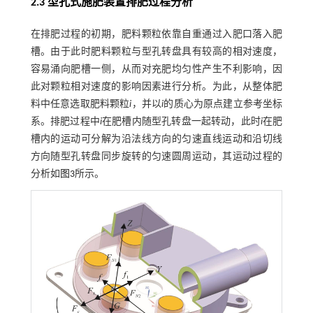
2.3 型孔式施肥装置排肥过程分析
在排肥过程的初期，肥料颗粒依靠自重通过入肥口落入肥
槽。由于此时肥料颗粒与型孔转盘具有较高的相对速度，
容易涌向肥槽一侧，从而对充肥均匀性产生不利影响，因
此对颗粒相对速度的影响因素进行分析。为此，从整体肥
料中任意选取肥料颗粒
i
，并以
i
的质心为原点建立参考坐标
系。排肥过程中
i
在肥槽内随型孔转盘一起转动，此时
i
在肥
槽内的运动可分解为沿法线方向的匀速直线运动和沿切线
方向随型孔转盘同步旋转的匀速圆周运动，其运动过程的
分析如
图3
所示。