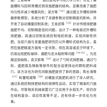
面，王金峰等
通过运动学与动力学分析，优化了螺
旋槽轮与回转滑槽式侧深施肥器的结构，显著改善了施肥
［
12
］
均匀性并减少堵塞风险；梁方等
通过建立外槽轮排种
器参数模型，系统分析了关键参数对控制精度的影响，并
［
13
］
开发了自动播量控制系统；王金武等
针对传统排肥器
施肥不均、控制精度低的问题，设计了一种电驱式外槽轮
排肥器，其通过控制系统控制电机转速，实现间歇性供
肥。当前穴施与变量施肥研究仍以外槽轮式结构为主，虽
然在施肥精度方面有一定优势，但在高湿或泥泞环境下，
［
14
-
15
］
仍易出现肥粒破碎、漏肥与泥水黏附等问题
。为克
［
16
］
服这些缺陷，袁文胜等
设计了勺轮式排肥器，通过勺
轮、盛肥盘及隔板等部件的配合迫使排出的颗粒肥料成
穴，该方法也为研究间歇施肥提供了新的思路；陈长海等
［
17
］
［
18
］
和董晓威等
对螺旋式施肥机进行了深入研究，
通过系统控制排肥结构的规律性运动，实现了精准的穴施
作业。尽管相关机械装置已广泛应用于水稻生产，但仍存
在结构复杂、适应性差等不足，还有待进一步优化与完
善。