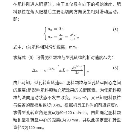
在肥料刚进入肥槽时，由于其仅具有向下的初始速度，肥
料颗粒在落入肥槽后主要沿切向方向发生相对滑动运动。
即：
=
0
;
{
a
（5）
n
2
d
d
a
n
=
0
;
a
τ
=
d
v
d
t
=
d
2
s
d
t
2
。
v
s
=
=
。
a
τ
d
2
d
t
t
式中：
s
为肥料相对滑动距离，mm。
求解
式（5）
可得肥料颗粒与型孔转盘的相对速度Δ
v
为：
[
]
2
e
t
λ
ω
(
)
g
（6）
−
2
Δ
=
e
+
t
λ
ω
。
v
ω
L
Δ
v
=
e
-
2
t
λ
ω
ω
L
+
g
e
2
t
λ
ω
2
ω
。
2
ω
由此可知，型孔转盘转速
ω
、肥料颗粒与型孔转盘圆心之间
的距离
L
是影响肥料颗粒充肥效果的关键因素。为使肥料颗
粒的法向运动状态不发生改变，即
a
=0，又已知肥料颗粒
n
与装置的摩擦系数
λ
为0.43。根据机具工作时的前进速度
v，
求得型孔转盘角速度
ω
为60~120 rad/min。由此确定肥料颗
粒到型孔转盘中心的距离
L
为90 mm，并以此确定型孔转盘
直径
D
为120 mm。