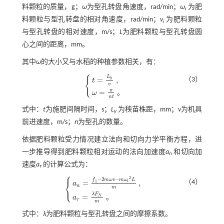
料颗粒的质量，g；
ω
为型孔转盘角速度，rad/min；
ω
为肥
i
料颗粒与型孔转盘的相对角速度，rad/min；
v
为肥料颗粒
i
与型孔转盘的相对速度，m/s；
L
为肥料颗粒与型孔转盘圆
心之间的距离，mm。
其中
ω
的大小又与水稻的种植参数相关，有：
L
{
y
=
,
（3）
t
v
t
=
L
y
v
,
ω
=
π
n
t
。
π
=
。
ω
n
t
式中：
t
为施肥间隔时间，s；
L
为秧苗株距，mm；
v
为机具
y
前进速度，m/s；
n
为型孔的数量。
依据肥料颗粒受力情况建立法向和切向力学平衡方程，进
一步推导得到肥料颗粒相对运动的法向加速度
a
和切向加
n
速度
a
的计算公式为：
τ
⎧
2
−
2
−
f
m
ω
v
m
ω
L
⎨
（4）
=
,
1
i
a
⎩
n
m
a
n
=
f
1
-
2
m
ω
v
-
m
ω
i
2
L
m
,
a
τ
=
λ
F
N
m
。
λ
F
=
N
。
a
τ
m
式中：
λ
为肥料颗粒与型孔转盘之间的摩擦系数。