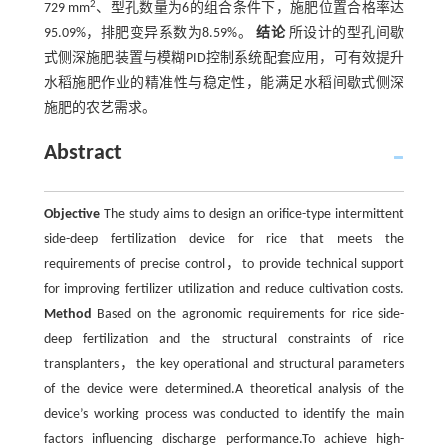
2
729 mm
、型孔数量为6的组合条件下，施肥位置合格率达
95.09%，排肥变异系数为8.59%。
结论
所设计的型孔间歇
式侧深施肥装置与模糊PID控制系统配套应用，可有效提升
水稻施肥作业的精准性与稳定性，能满足水稻间歇式侧深
施肥的农艺需求。
Abstract
Objective
The study aims to design an orifice-type intermittent
side-deep fertilization device for rice that meets the
requirements of precise control，to provide technical support
for improving fertilizer utilization and reduce cultivation costs.
Method
Based on the agronomic requirements for rice side-
deep fertilization and the structural constraints of rice
transplanters，the key operational and structural parameters
of the device were determined.A theoretical analysis of the
device’s working process was conducted to identify the main
factors influencing discharge performance.To achieve high-