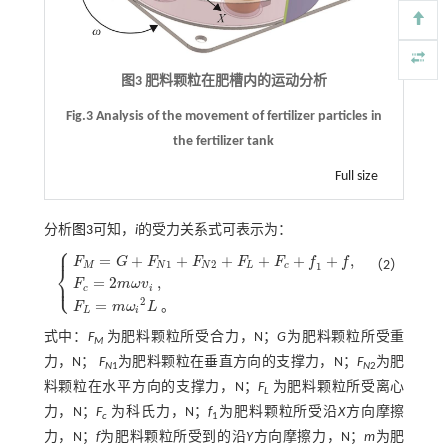
图3 肥料颗粒在肥槽内的运动分析
Fig.3 Analysis of the movement of fertilizer particles in
the fertilizer tank
Full size
分析
图3
可知，
i
的受力关系式可表示为：
⎧
⎪
=
+
+
+
+
+
+
,
F
G
F
F
F
F
f
f
（2）
1
2
1
M
N
N
L
c
⎨
⎩
⎪
=
2
,
F
m
ω
v
F
M
=
G
+
F
N
1
+
F
N
2
+
F
L
+
F
c
+
f
1
+
f
,
F
c
=
2
m
ω
v
i
,
F
L
=
m
ω
i
2
L
。
c
i
2
=
。
F
m
ω
L
L
i
式中：
F
为肥料颗粒所受合力，N；
G
为肥料颗粒所受重
M
力，N；
F
为肥料颗粒在垂直方向的支撑力，N；
F
为肥
N
1
N
2
料颗粒在水平方向的支撑力，N；
F
为肥料颗粒所受离心
L
力，N；
F
为科氏力，N；
f
为肥料颗粒所受沿
X
方向摩擦
c
1
力，N；
f
为肥料颗粒所受到的沿
Y
方向摩擦力，N；
m
为肥