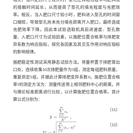
相关，当入肥口尺寸较大时，型孔在转动过程中与肥料流
的接触时间延长，从而提高了型孔的填充程度与充肥效
率。相反，当入肥口尺寸较小时，肥料进入型孔的时间窗
口缩短，导致型孔尚未充分填充即离开入肥口，最终造成
充肥效率下降。因此本试验选取机具前进速度、型孔数
量、入肥口尺寸为试验因素，以施肥位置合格率与排肥变
异系数为响应指标，探究各因素及其交互作用对响应指标
的影响规律。
施肥稳定性测试采用静态试验方法。将量杯置于排肥管出
口处，连续收集10次排肥量作为1组，测定每组肥料质量，
重复测定5组，并据此计算排肥变异系数
V
。施肥位置合格
率
Y
的测定方法为：测量传送带上相邻肥料中心的距离，并
与理论标准距离进行比较，以计算施肥位置合格率。其计
算公式分别为：
*
N
（11）
∑
x
n
¯
=
1
=
,
n
x
x
¯
=
∑
n
=
1
N
*
x
n
N
*
,

*
N
−
−
−
−
−
−
−
−


*
（12）
N
∑
2
¯
(
−
)
x
x
n
=
1
=
,
i