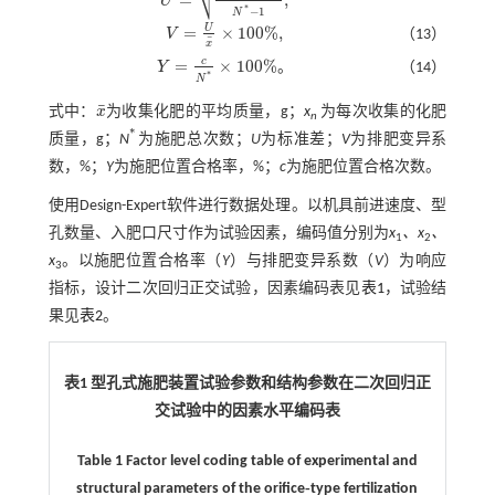
⎷
U
U
=
∑
i
=
1
N
*
x
n
-
x
¯
2
N
*
-
1
,
*
−
1
N
U
=
×
100
%
,
V
（13）
V
=
U
x
¯
×
100
%
,
¯
x
c
=
×
100
%
。
Y
（14）
Y
=
c
N
*
×
100
%
。
*
N
¯
式中：
x
为收集化肥的平均质量，g；
x
为每次收集的化肥
x
¯
n
*
质量，g；
N
为施肥总次数；
U
为标准差；
V
为排肥变异系
*
数，%；
Y
为施肥位置合格率，%；
c
为施肥位置合格次数。
使用Design-Expert软件进行数据处理。以机具前进速度、型
孔数量、入肥口尺寸作为试验因素，编码值分别为
x
、x
、
1
2
x
。以施肥位置合格率（
Y
）与排肥变异系数（
V
）为响应
3
指标，设计二次回归正交试验，因素编码表见
表1
，试验结
果见
表2
。
表1 型孔式施肥装置试验参数和结构参数在二次回归正
交试验中的因素水平编码表
Table 1 Factor level coding table of experimental and
structural parameters of the orifice‑type fertilization