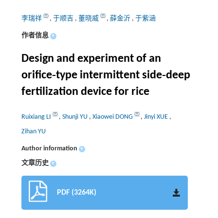
李瑞祥
,
于顺吉
,
董晓威
,
薛金沂
,
于紫涵
作者信息
+
Design and experiment of an
orifice‑type intermittent side‑deep
fertilization device for rice
Ruixiang LI
,
Shunji YU
,
Xiaowei DONG
,
Jinyi XUE
,
Zihan YU
Author information
+
文章历史
+
PDF (3264K)