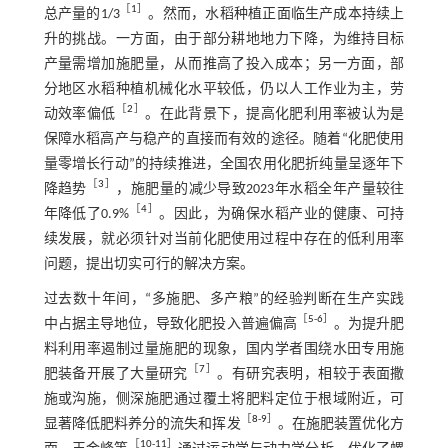
［
1
］
总产量的1/3
。然而，水稻种植正面临生产成本持续上
升的挑战。一方面，由于部分耕地地力下降，为维持目标
产量需增加施肥量，从而推高了投入成本；另一方面，部
分地区水稻种植机械化水平较低，仍以人工作业为主，劳
［
2
］
动效率偏低
。在此背景下，提高化肥利用率被认为是
保障水稻高产与稳产的直接而有效的途径。随着“化肥使用
量零增长行动”的持续推进，全国农用化肥折纯量呈逐年下
［
3
］
降趋势
，施肥量的减少导致2023年水稻全年产量较往
［
4
］
年降低了0.9%
。因此，为确保水稻产业的健康、可持
续发展，就必须针对当前化肥使用过程中存在的低利用率
问题，提出切实可行的解决方案。
过去数十年间，“多施肥、多产粮”的经验判断在生产实践
［
5
-
6
］
中占据主导地位，导致化肥投入普遍偏高
。为提升肥
料利用率遏制过量施肥的现象，国内学者围绕水田专用施
［
7
］
肥装备开展了大量研究
。有研究表明，相较于表面撒
施或沟施，侧深施肥通过覆土将肥料定位于根域附近，可
［
8
-
9
］
显著降低肥料养分的流失和挥发
。在施肥装置优化方
［
10
-
11
］