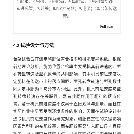
1.肥箱；2.电机；3.排肥器；4.出肥管；5.电机驱动器；
6.进风管；7.开关；8.PLC控制器；9.电源；10.台架传送
带。
Full size
4.2 试验设计与方法
台架试验旨在测定施肥位置合格率和排肥变异系数。根据
前期理论分析，施肥位置合格率主要受机具前进速度、型
孔转盘转速及型孔数量的共同影响，其中机具前进速度决
定肥料在传送带上的落点间距，型孔转盘转速与型孔数共
同决定排肥频率与分布均匀性。此外，机具前进速度与型
孔转盘转速存在关联性，两者共同作用于肥料的落点位
置。鉴于机具前进速度不仅易于直接观测与测量，而且在
实际作业中显著受到环境条件的影响，因而在试验设计中
选取机具前进速度作为研究对象。施肥稳定性的关键影响
因素为型孔的充肥效率，而充肥效率又与入肥口尺寸直接