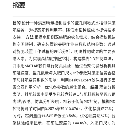
摘要
目的
设计一种满足精量控制要求的型孔间歇式水稻侧深施
肥装置，为提高肥料利用率、降低水稻种植成本提供技术
支持。
方法
根据水稻侧深施肥的农艺需求，结合插秧机结
构空间限制，确定装置的关键作业参数和结构参数；通过
对施肥装置工作过程的理论分析，明确排肥效果的主要影
响因素。为实现高精度排肥控制，构建模糊PID控制算法，
并采用MATLAB软件进行仿真验证；通过台架试验分析机具
前进速度、型孔数量与入肥口尺寸3个参数对施肥位置合格
率与排肥变异系数的影响；利用Design-Expert软件进行多因
素交互作用分析，优化各参数的最佳组合。
结果
理论分析
表明，排肥效果主要受型孔转盘转速
ω
与肥料颗粒至圆心距
离
L
的影响。仿真分析表明，相较于传统PID控制，模糊PID
控制将调节时间由0.287 s缩短至0.076 s，优化幅度达73%；
同时，超调量由11.64%降低至3.86%，优化幅度达67%；台
架试验结果显示，在前进速度为0.44 m/s、入肥口尺寸为