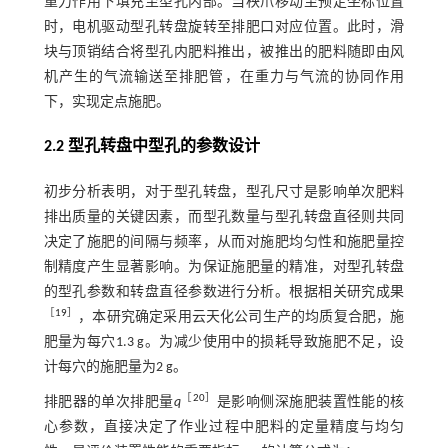
重力作用下填充至型孔内部。当秧爪移动至预定坐标位置
时，电机驱动型孔转盘旋转至排肥口对应位置。此时，滑
块与顶销结合将型孔内肥料推出，被推出的肥料随即由风
机产生的气流输送至排肥管，在重力与气流的协同作用
下，实现定点施肥。
2.2 型孔转盘中型孔的参数设计
初步分析表明，对于型孔转盘，型孔尺寸是影响单次肥料
排出质量的关键因素，而型孔数量与型孔转盘直径则共同
决定了施肥的间隔与频率，从而对施肥均匀性和施肥量控
制精度产生显著影响。为保证施肥量的精准，对型孔转盘
的型孔参数和转盘直径参数进行分析。根据相关研究成果
［
19
］
，本研究确定采用云天化公司生产的均质复合肥，施
肥量为每穴1.3 g。为减少使用中的损耗导致施肥不足，设
计每穴的施肥量为2 g。
［
20
］
排肥器的单次排肥量
q
是影响侧深施肥装置性能的核
心参数，直接决定了作业过程中肥料的定量精度与均匀