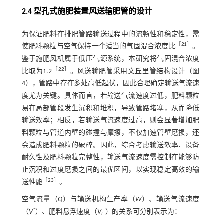
2.4 型孔式施肥装置风送输肥管的设计
为保证肥料在排肥管路输送过程中的流畅性和稳定性，需
［
21
］
使肥料颗粒与空气保持一个适当的气固混合浓度比
。
鉴于施肥风机属于低压气源系统，本研究将气固混合浓度
［
22
］
比取为1.2
。风送输肥管采用文丘里管结构设计（图
4），管路中存在多处高低起伏，因此合理确定输送气流速
度尤为关键。具体而言，若输送气流速度过低，肥料颗粒
易在局部管段发生沉积和堆积，导致管路堵塞，从而降低
输送效率；相反，若输送气流速度过高，则会显著增加肥
料颗粒与管道内壁的碰撞与摩擦，不仅加速管壁磨损，还
会造成肥料颗粒的破碎。因此，综合考虑输送效率、设备
耐久性及肥料颗粒完整性，输送气流速度需控制在能够防
止沉积和过度磨损之间的最优区间，以实现稳定高效的输
［
23
］
送性能
。
空气流量（
Q
）与输送机构生产率（
W
）、输送气流速度
*
（
V
）、肥料悬浮速度（
V
）的关系可分别表示为：
L