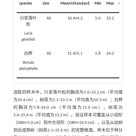
species
size
Mean±Standard
Min
Max
Mean±St
兴安落叶
60
10.4±4.2
5.0
23.2
10.3±
松
Larix
gmelinii
白桦
60
11.6±5.1
5.8
24.0
13.2±
Betula
platyphylla
选取的样木中，兴安落叶松的胸径为5.0~23.2 cm（平均值
为10.4 cm），树高为2.1~23.1 m（平均值为10.3 m）；白桦
的胸径为5.8~24.0 cm（平均值为11.6 cm），树高为
5.6~25.6 m（平均值为13.2 m）。验证样本可覆盖从小径阶
（DBH≈5.0 cm）到中大径阶（DBH≈24.0 cm），以及从幼树
到近成熟树（树高2.1~25.6 m）的完整梯度。样木位于林分