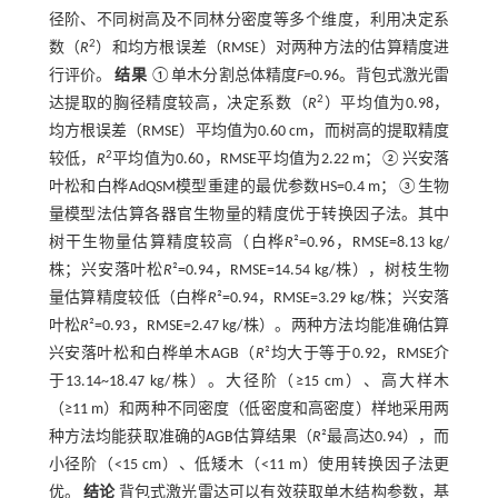
径阶、不同树高及不同林分密度等多个维度，利用决定系
2
数（
R
）和均方根误差（RMSE）对两种方法的估算精度进
行评价。
结果
①单木分割总体精度
F=
0.96。背包式激光雷
2
达提取的胸径精度较高，决定系数（
R
）平均值为0.98，
均方根误差（RMSE）平均值为0.60 cm，而树高的提取精度
2
较低，
R
平均值为0.60，RMSE平均值为2.22 m；②兴安落
叶松和白桦AdQSM模型重建的最优参数HS=0.4 m；③生物
量模型法估算各器官生物量的精度优于转换因子法。其中
树干生物量估算精度较高（白桦
R
²=0.96，RMSE=8.13 kg/
株；兴安落叶松
R
²=0.94，RMSE=14.54 kg/株），树枝生物
量估算精度较低（白桦
R
²=0.94，RMSE=3.29 kg/株；兴安落
叶松
R
²=0.93，RMSE=2.47 kg/株）。两种方法均能准确估算
兴安落叶松和白桦单木AGB（
R
²均大于等于0.92，RMSE介
于13.14~18.47 kg/株）。大径阶（≥15 cm）、高大样木
（≥11 m）和两种不同密度（低密度和高密度）样地采用两
种方法均能获取准确的AGB估算结果（
R
²最高达0.94），而
小径阶（<15 cm）、低矮木（<11 m）使用转换因子法更
优。
结论
背包式激光雷达可以有效获取单木结构参数，基