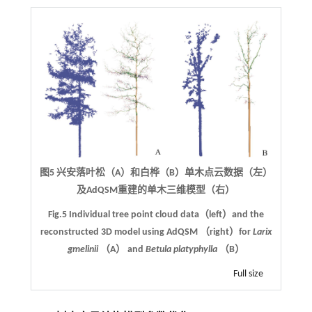
图5 兴安落叶松（A）和白桦（B）单木点云数据（左）
及AdQSM重建的单木三维模型（右）
Fig.5 Individual tree point cloud data（left）and the
reconstructed 3D model using AdQSM （right）for
Larix
gmelinii
（A） and
Betula platyphylla
（B）
Full size