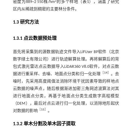
2
密度为889~2 550株/hm
的多个样地（
表1
），涵盖了研究
区内从稀疏到稠密的主要林分条件。
1.3 研究方法
1.3.1 点云数据预处理
首先将采集到的源数据轨迹文件导入LiFUser BP软件（北京
数字绿土有限公司）进行轨迹解算处理。再将解算后的背
包式激光雷达点云数据导入LiDAR360 V8.0软件，对点云数
［
14
］
据进行重采样、去噪、地面点分类和归一化处理
。去
噪时，先采用高度阈值法消除环境干扰因素导致的样地点
云数据的噪声点，随后根据渐进加密三角网滤波算法对其
进行地面点分类，再基于地面点分类生成数字高程模型
（DEM），最后对点云进行归一化处理，以消除地形起伏
［
15
］
对数据的影响
。
1.3.2 单木分割及单木因子提取