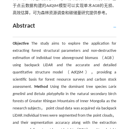
于点云数据构建的AdQSM模型可以实现单木AGB的无损、
高效估算，可为森林资源调查和碳储量研究提供参考。
Abstract
Objective
The study aims to explore the application for
extracting forest structural parameters and non-destructive
estimation of individual tree aboveground biomass （AGB）
using backpack LiDAR and the accurate and detailed
quantitative structure model （AdQSM），providing a
scientific basis for forest resource surveys and carbon stock
assessment.
Method
Using the dominant tree species
Larix
gmelinii
and
Betula platyphylla
in the natural secondary birch
forests of Greater Khingan Mountains of Inner Mongolia as the
research subjects， point cloud data was acquired via backpack
LiDAR.Individual trees were segmented from the point clouds，
and their segmentation accuracy along with the extraction