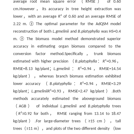
average root mean square error （RMSE） of 0.60
cm.However，its accuracy in tree height extraction was
lower，with an average
R
² of 0.60 and an average RMSE of
2.22 m.②The optimal parameter for the AdQSM model
reconstruction of both
L.gmelinii
and
B.platyphylla
was HS=0.4
m.③The biomass model method demonstrated superior
accuracy in estimating organ biomass compared to the
conversion factor method.Specifically，trunk biomass
estimated with higher precision （
B.platyphylla
：
R
²=0.96，
RMSE=8.13 kg/plant；
L.gmelinii
：
R
²=0.94，RMSE=14.54
kg/plant），whereas branch biomass estimation exhibited
lower accuracy （
B.platyphylla
：
R
²=0.94，RMSE=3.29
kg/plant；
L.gmelinii
R
²=0.93，RMSE=2.47 kg/plant）.Both
methods accurately estimated the aboveground biomass
（AGB） of individual
L.gmelinii
and
B.platyphylla
trees
（
R
²≥0.92 for both， RMSE ranging from 13.14 to 18.47
kg/plant）.For large-diameter trees（≥15 cm），tall
trees（≥11 m），and plots of the two different density （low