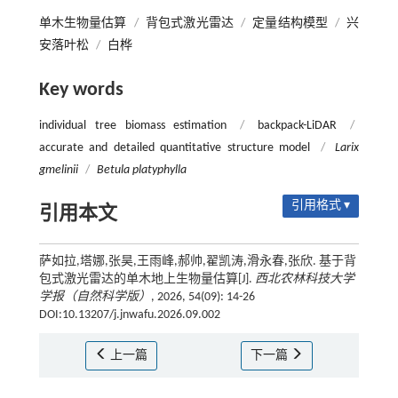
单木生物量估算
/
背包式激光雷达
/
定量结构模型
/
兴
安落叶松
/
白桦
Key words
individual tree biomass estimation
/
backpack-LiDAR
/
accurate and detailed quantitative structure model
/
Larix
gmelinii
/
Betula platyphylla
引用格式 ▾
引用本文
萨如拉,塔娜,张昊,王雨峰,郝帅,翟凯涛,滑永春,张欣. 基于背
包式激光雷达的单木地上生物量估算[J].
西北农林科技大学
学报（自然科学版）
, 2026, 54(09): 14-26
DOI:10.13207/j.jnwafu.2026.09.002
上一篇
下一篇