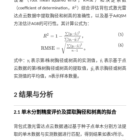
误差（root mean squared error，RMSE）和决定系数
2
（coefficient of determination，
R
）综合评估背包式激光雷
达点云数据中提取胸径和树高的准确性，以及基于AdQSM
方法估计AGB的可行性。其计算公式为：
2
(
−
)
∑
ŷ
y
2
（5）
=
1
−
i
i
R
，
R
2
=
1
-
∑
(
y
i
-
ŷ
i
)
2
∑
(
y
i
-
y
¯
i
)
2
2
¯
(
−
)
∑
y
y
−
−
−
−
−
−
−
i
i
√
2
（6）
(
−
)
∑
ŷ
y
R
M
S
E
=
i
i
。
R
M
S
E
=
∑
(
y
i
-
ŷ
i
)
2
n
-
1
−
1
n
式中：
y
表示第
i
株树胸径或树高的实测值，
ŷ
表示基于点
i
i
¯
云数据的第
i
株树胸径或树高的提取值，
y
表示胸径或树高
y
¯
i
i
实测值的平均值，
n
表示样本数量。
2 结果与分析
2.1 单木分割精度评价及提取胸径和树高的拟合
背包式激光雷达点云数据通过基于种子点单木分割方法提
取的单木数据与实测数据进行匹配，得到结果如
表5
所示。