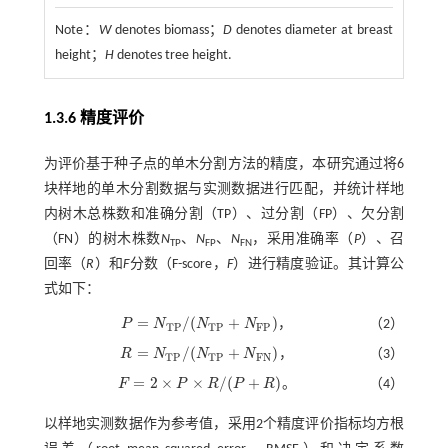
Note：
W
denotes biomass；
D
denotes diameter at breast
height；
H
denotes tree height.
1.3.6 精度评价
为评价基于种子点的单木分割方法的精度，本研究通过将6
块样地的单木分割数据与实测数据进行匹配，并统计样地
内树木总株数和准确分割（TP）、过分割（FP）、欠分割
（FN）的树木株数
N
、
N
、
N
，采用准确率（
P
）、召
TP
FP
FN
回率（
R
）和
F
分数（F-score，
F
）进行精度验证。其计算公
式如下：
=
/
(
+
)
P
N
N
N
，
（2）
P
=
N
T
P
/
(
N
T
P
+
N
F
P
)
T
P
T
P
F
P
=
/
(
+
)
R
N
N
N
，
（3）
R
=
N
T
P
/
(
N
T
P
+
N
F
N
)
T
P
T
P
F
N
=
2
×
×
/
(
+
)
F
P
R
P
R
。
（4）
F
=
2
×
P
×
R
/
(
P
+
R
)
以样地实测数据作为参考值，采用2个精度评价指标均方根