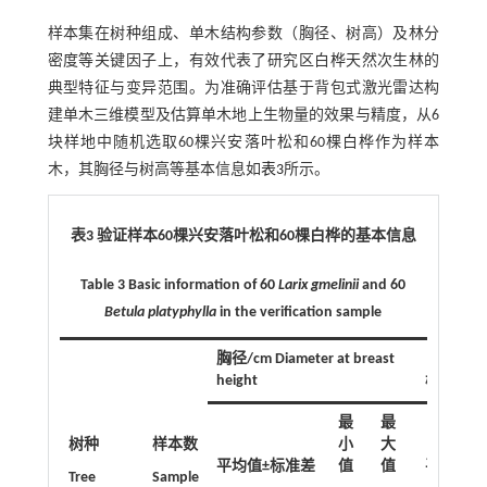
样本集在树种组成、单木结构参数（胸径、树高）及林分
密度等关键因子上，有效代表了研究区白桦天然次生林的
典型特征与变异范围。为准确评估基于背包式激光雷达构
建单木三维模型及估算单木地上生物量的效果与精度，从6
块样地中随机选取60棵兴安落叶松和60棵白桦作为样本
木，其胸径与树高等基本信息如
表3
所示。
表3 验证样本60棵兴安落叶松和60棵白桦的基本信息
Table 3 Basic information of 60
Larix gmelinii
and 60
Betula platyphylla
in the verification sample
胸径/cm Diameter at breast
height
树高/m Tre
最
最
树种
样本数
小
大
平均值±标准差
值
值
平均值±
Tree
Sample