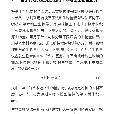
1.3.5 基于背包式激光雷达的单木地上生物量估算
将基于背包式激光雷达点云数据构建AdQSM模型获取的单
木参数，分别采用转换因子法和生物量模型法估算树干、
树枝和单木地上生物量。其中转换因子法基于树木材积
（或森林蓄积量）与生物量之间的相关关系，通过材积换
算生物量，可用于单木与林分等不同尺度的生物量估算。
用基本木材密度（
ρ
）乘以单株树体积估算AGB，树干和树
枝部分的生物量约占总生物量的80%~90%，而叶片生物量
［
16
］
仅占总生物量的10%
。因此，在不考虑叶片生物量的
情况下估算包括树干和分枝的生物量。单木地上生物量
AGB的估算公式为：
A
G
B
=
ρ
V
。
（1）
A
G
B
=
ρ
V
b
b
式中：AGB为单木地上生物量，kg；
ρ
为特定树种的木材密
3
度，g/cm
，
V
为通过AdQSM模型估算的单株树体积，
b
3
m
。
生物量模型法采用前人已建立的大兴安岭地区兴安落叶松