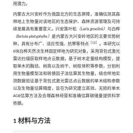
用潜力。
内蒙古大兴安岭作为我国北方的生态屏障，准确估测其森
林地上生物量对该地区的生态保护、森林资源管理及可持
续发展具有重要意义。兴安落叶松
（Larix gmelinii）
与白桦
（Betula platyphylla）
是内蒙古大兴安岭地区的主要优势树
［
12
］
种，具有分布广、适应性强、抗寒等特点
。本研究以
6块白桦天然次生林固定样地为研究对象，采用背包式激光
雷达扫描获取样地点云数据，基于树木定量结构模型，提
取单木的胸径、树高以及树干、树枝体积等参数，分别利
用生物量模型法和转换因子法估算其生物量，结合样地实
测数据验证基于背包式激光雷达点云数据的单木结构参数
以及生物量估算精度，旨在为研究建立高效、无损的单木
AGB估算方法及合理森林经营和准确估算碳储量提供科学
依据。
1 材料与方法