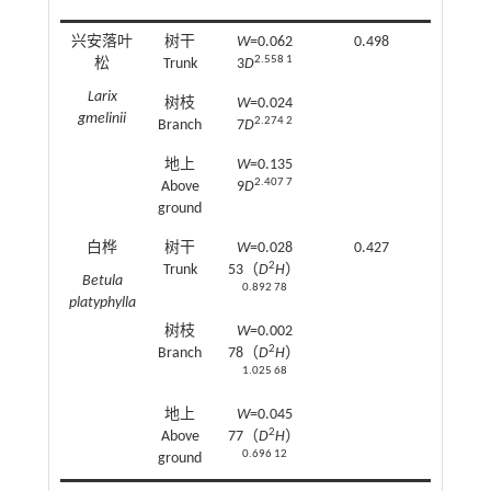
兴安落叶
树干
W
=0.062
0.498
2.558 1
松
Trunk
3
D
Larix
树枝
W
=0.024
gmelinii
2.274 2
Branch
7
D
地上
W
=0.135
2.407 7
Above
9
D
ground
白桦
树干
W
=0.028
0.427
2
Trunk
53（
D
H
）
Betula
0.892 78
platyphylla
树枝
W
=0.002
2
Branch
78（
D
H
）
1.025 68
地上
W
=0.045
2
Above
77（
D
H
）
0.696 12
ground