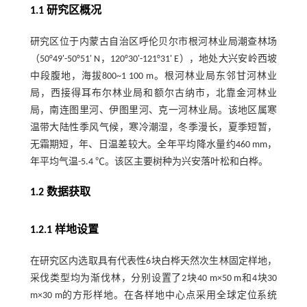
1.1 研究区概况
研究区位于内蒙古自治区呼伦贝尔市根河林业局潮查林场
（50°49'-50°51' N，120°30'-121°31' E），地处大兴安岭西坡
中段腹地，海拔800~1 100 m。根河林业局东邻甘河林业
局，西接得耳布尔林业局和额尔古纳市，北靠金河林业
局，南连图里河、伊图里河、克一河林业局。该地区属寒
温带大陆性季风气候，寒冷潮湿，冬季漫长，夏季短暂，
无霜期短，年、日温差较大。全年平均降水量约460 mm，
年平均气温-5.4 ℃。该区主要树种为兴安落叶松和白桦。
1.2 数据获取
1.2.1 样地设置
在研究区内选取具有代表性6块白桦天然次生林固定样地，
采伐类型均为渐伐林，分别设置了2块40 m×50 m和4块30
m×30 m的方形样地。在各样地中心点采用全球定位系统