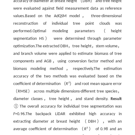
accuracy of diameter at breast height （DBH） and tree height
were evaluated against field measurement data as reference
values.Based on the AdQSM model， three-dimensional
reconstruction of individual tree point clouds was
performed.Optimal modeling parameters （height
segmentation HS） were determined through parameter
optimization.The extracted DBH，tree height，stem volume，
and branch volume were applied to estimate biomass of tree
components and AGB，using conversion factor method and
biomass modeling method，respectively.The estimation
accuracy of the two methods was evaluated based on the
coefficient of determination （
R²
） and root mean square error
（RMSE） across multiple dimensions-different tree species，
diameter classes，tree height，and stand density.
Result
①The overall accuracy for individual tree segmentation was
F
=0.96.The backpack LiDAR exhibited high accuracy in
extracting diameter at breast height （DBH），with an
average coefficient of determination （
R
²） of 0.98 and an