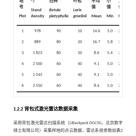
地
）
白桦
叶松
平均
小
大
平
号
值
值
值
值
Stand
Betula
Larix
Plot
density
platyphylla
gmelinii
Mean
Min
Max
Me
1
978
90
10
14.6
5.0
27.0
15
2
889
80
20
16.7
5.8
30.2
17
3
1 823
80
20
8.6
5.4
21.5
10
4
2 500
60
40
9.1
5.0
25.5
10
5
1 545
60
40
9.1
5.0
18.0
10
6
2 550
60
40
8.4
5.0
24.7
7
1.2.2 背包式激光雷达数据采集
采用背包激光雷达扫描系统（LiBackpack DGC50，北京数字
绿土有限公司）采集样地的点云数据，雷达系统参数如
表2