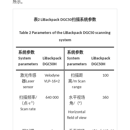
所示。
表2 LiBackpack DGC50扫描系统参数
Table 2 Parameters of the LiBackpack DGC50 scanning
system
系统参数
系统参数
System
LiBackpack
System
LiBackpack
parameters
DGC50H
parameters
DGC50H
激光传感
Velodyne
扫描距
100
器Laser
VLP‐16×2
离/m Scan
sensor
range
扫描频率/
640 000
水平视场
360
-1
（点·s
）
角/（°）
Scan rate
Horizontal
field of view