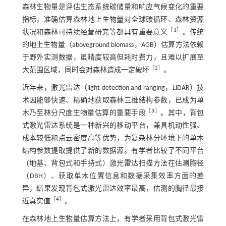
森林生物量是评估生态系统碳储量和响应气候变化的重要
指标，准确估算森林地上生物量对全球碳循环、森林资源
［
1
］
状况和森林可持续经营研究等都具有重要意义
。传统
的地上生物量（aboveground biomass，AGB）估算方法依赖
于野外实测数据，虽精度较高但耗时费力，且难以扩展至
［
2
］
大范围区域，同时会对森林造成一定破坏
。
近年来，激光雷达（light detection and ranging，LiDAR）技
术因能够快速、精确地获取森林三维结构参数，已成为单
［
3
］
木乃至林分尺度生物量估算的重要手段
。其中，背包
式激光雷达系统是一种新兴的移动平台，兼具机动性强、
成本较低和点云密度高等优势，为复杂林分环境下的单木
结构参数提取提供了新的数据源。有学者比较了不同平台
（地基、背包式和手持式）激光雷达扫描方法在估测胸径
（DBH）、获取单木位置信息和数据采集效率方面的差
异，结果发现背包式激光雷达效率最高，估测的胸径最接
［
4
］
近真实值
。
在森林地上生物量估算方法上，有学者采用背包式激光雷