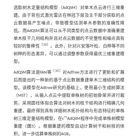
选取树木定量结构模型（AdQSM）对单木点云进行三维重
建。由于背包式激光雷达在林冠下层及主干部分获取的点
云数据易产生噪点，导致模型估测单木参数的准确性降
低。而AdQSM算法可以从不同类型的点云数据中准确重建
单木枝干几何结构并且对点云数据的不完整性和噪点具有
［
10
］
较好的鲁棒性
。此外，针对兴安落叶松、白桦等不同
树种的形态差异，可以通过调整参数获得最优三维重建模
型。
［
10
］
AdQSM算法是FAN等
对AdTree方法进行了更新和扩展
后而提出的一种新的基于点云数据重建单木三维结构的模
型。该模型在Adtree研究的基础上，使用最小生成树算法
（MST），从输入点云中提取单株树的初始骨架并进行裁
剪，采用圆柱体拟合算法对树木的枝干结构进行精确几何
重建，最终得到具有详细树木拓扑结构与形态特征的单株
++
树三维定量结构模型，在c
AdQSM程序中完成单株树模型
重建（
图5
）。根据重建的模型自动计算树干和树枝的体
积，进一步估算单株树的AGB。