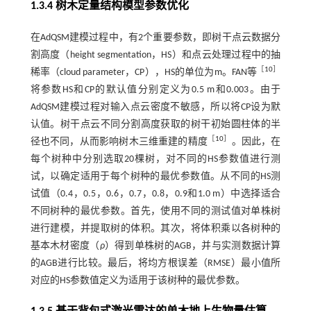
1.3.4 树木定量结构模型参数优化
在AdQSM建模过程中，有2个重要参数，即树干点云数据分
割高度（height segmentation，HS）和点云处理过程中的抽
［
10
］
稀率（cloud parameter，CP），HS的单位为m。FAN等
将参数HS和CP的默认值分别定义为0.5 m和0.003。由于
AdQSM建模过程对输入点云密度不敏感，所以将CP设为默
认值。树干点云不同分割高度获取的树干初始圆柱体的半
［
10
］
径也不同，从而影响树木三维重建的精度
。因此，在
每个树种中分别选取20棵树，对不同的HS参数值进行测
试，以确定适用于每个树种的最优参数值。从不同的HS测
试值（0.4，0.5，0.6，0.7，0.8，0.9和1.0 m）中选择适合
不同树种的最优参数。首先，使用不同的测试值对单株树
进行建模，并提取树的体积。其次，将体积乘以各树种的
基本木材密度（
ρ
）得到单株树的AGB，并与实测数据计算
的AGB进行比较。最后，将均方根误差（RMSE）最小值所
对应的HS参数值定义为适用于该树种的最优参数。