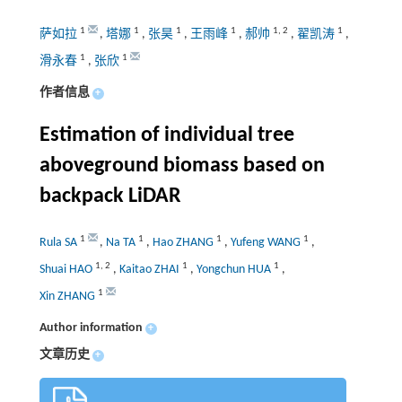
1
1
1
1
1
,
2
1
萨如拉
,
塔娜
,
张昊
,
王雨峰
,
郝帅
,
翟凯涛
,
1
1
滑永春
,
张欣
作者信息
+
Estimation of individual tree
aboveground biomass based on
backpack LiDAR
1
1
1
1
Rula SA
,
Na TA
,
Hao ZHANG
,
Yufeng WANG
,
1
,
2
1
1
Shuai HAO
,
Kaitao ZHAI
,
Yongchun HUA
,
1
Xin ZHANG
Author information
+
文章历史
+