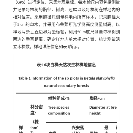
（GPS）进行定位，采集地理坐标。每木检尺内容包括测量
并记录每株树的胸径、树高、冠幅以及每株树在样地内的
相对位置。采用胸径尺测量样地内所有样木，记录胸径大
于5 cm的单木，并采用布鲁莱斯光学测高仪测量树高。以
样地两条垂直边界为坐标轴，利用50 m皮尺测量每棵树到
两边的垂直距离，确定样地内单木相对位置，统计测量活
立木株数。样地详细信息如
表1
所示。
表1 6块白桦天然次生林样地信息
Table 1 Information of the six plots in
Betula platyphylla
natural secondary forests
树种组成/%
胸径/cm
树
林分密
Tree species
Diameter at breast
度/
composition
height
Tr
（株
-
样
·hm
兴安落
最
最
2