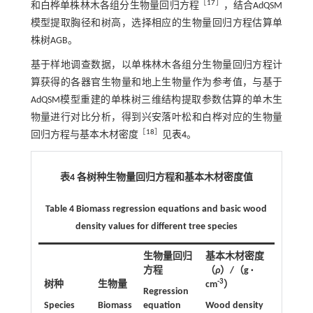
［
17
］
和白桦单株林木各组分生物量回归方程
，结合AdQSM
模型提取胸径和树高，选择相应的生物量回归方程估算单
株树AGB。
基于样地调查数据，以单株林木各组分生物量回归方程计
算获得的各器官生物量和地上生物量作为参考值，与基于
AdQSM模型重建的单株树三维结构提取参数估算的单木生
物量进行对比分析，得到兴安落叶松和白桦对应的生物量
［
18
］
回归方程与基本木材密度
见
表4
。
表4 各树种生物量回归方程和基本木材密度值
Table 4 Biomass regression equations and basic wood
density values for different tree species
生物量回归
基本木材密度
方程
（
ρ
）/（g ·
-3
树种
生物量
cm
）
Regression
Species
Biomass
equation
Wood density