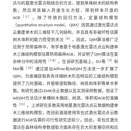
达与机载激光雷达相结合的方法，提取单株树木的结构参
数，然后将其输入异速生长方程，得到样本尺度的
［
5
］
AGB
。除了传统的回归方法，定量结构模型
（quantitative structure model， QSM）因其通过激光雷达点
云重建单木的三维枝干几何结构，并且具有非破坏性估算
［
6
］
树木体积的能力而受到关注
。因此，QSM算法被广泛
应用于热带森林中，有学者基于地基激光雷达点云构建单
木三维结构模型估算热带森林AGB，并证明了QSM算法在复
［
7
-
8
］
［
9
］
杂林分中的适用性
。在该研究基础上，DU等
和
［
10
］
FAN等
通过提出AdTree和AdQSM方法进一步扩展了
QSM，为准确获取具有详细树木形态特征的三维结构模型
提供了几何基础，并能够提取胸径、树高和体积等单木参
数。有研究通过LiDAR点云数据以及实测采样数据，验证了
AdQSM方法估计单棵树木胸径、树高、体积和AGB的准确
［
11
］
性
。上述研究多数采用地基激光雷达点云数据构建单
木三维结构模型，而目前直接使用背包式激光雷达点云数
据进行AGB估算的可行性研究还较少。因此，背包式激光
雷达在森林结构参数提取方面尚存在巨大的发展空间和应