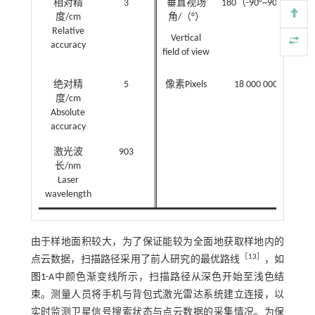
相对精
3
垂直视场
180（-90°~90°）
度/cm
角/（°）
Relative
Vertical
accuracy
field of view
绝对精
5
像素Pixels
18 000 000
度/cm
Absolute
accuracy
激光波
903
长/nm
Laser
wavelength
由于样地面积较大，为了保证能较为全面地获取样地内的
［
13
］
点云数据，扫描路径采用了前人研究的最优路线
，如
图1
-A中颜色渐变线所示，扫描路径从深色开始至浅色结
束。测量人员将手机与背包式激光雷达系统建立连接，以
实时监测卫星信号搜索状态与点云数据的采集情况。为保