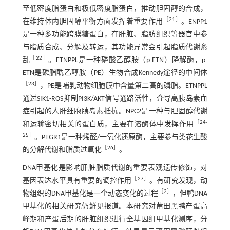
至低密度脂蛋白和极低密度脂蛋白，推动胆固醇的合成，
［
21
］
在维持体内胆固醇平衡方面发挥着重要作用
。ENPP1
是一种多功能跨膜糖蛋白，在肝脏、脂肪组织等器官中参
与脂质合成、分解及转运，其功能异常会引起脂质代谢紊
［
22
］
乱
。ETNPPL是一种磷酸乙醇胺（p-ETN）降解酶，p-
ETN是磷脂酰乙醇胺（PE）生物合成Kennedy途径的中间体
［
23
］
，PE是哺乳动物细胞膜中含量第二高的磷脂。ETNPPL
通过SIK1-ROS抑制PI3K/AKT信号通路活性，介导高胰岛素血
症引起的人肝细胞胰岛素抵抗。NPC2是一种与胆固醇代谢
［
24
-
和运输密切相关的蛋白质，主要在溶酶体中发挥作用
25
］
。PTGR1是一种烯醛/一氧化还原酶，主要参与类花生酸
［
26
］
的分解代谢和脂质过氧化
。
DNA甲基化是影响肝脏脂质代谢的重要表观遗传修饰，对
［
27
］
基因表达水平具有重要的调控作用
。有研究发现，动
［
2
］
物组织的DNA甲基化是一个动态变化的过程
，但鸭DNA
甲基化的相关研究仍鲜见报道。本研究对莆田黑鸭产蛋高
峰期和产蛋后期的肝脏组织进行全基因组甲基化测序，分