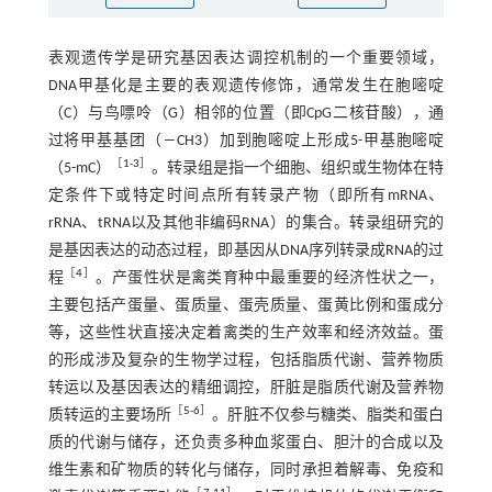
表观遗传学是研究基因表达调控机制的一个重要领域，
DNA甲基化是主要的表观遗传修饰，通常发生在胞嘧啶
（C）与鸟嘌呤（G）相邻的位置（即CpG二核苷酸），通
过将甲基基团（―CH3）加到胞嘧啶上形成5-甲基胞嘧啶
［
1
-
3
］
（5-mC）
。转录组是指一个细胞、组织或生物体在特
定条件下或特定时间点所有转录产物（即所有mRNA、
rRNA、tRNA以及其他非编码RNA）的集合。转录组研究的
是基因表达的动态过程，即基因从DNA序列转录成RNA的过
［
4
］
程
。产蛋性状是禽类育种中最重要的经济性状之一，
主要包括产蛋量、蛋质量、蛋壳质量、蛋黄比例和蛋成分
等，这些性状直接决定着禽类的生产效率和经济效益。蛋
的形成涉及复杂的生物学过程，包括脂质代谢、营养物质
转运以及基因表达的精细调控，肝脏是脂质代谢及营养物
［
5
-
6
］
质转运的主要场所
。肝脏不仅参与糖类、脂类和蛋白
质的代谢与储存，还负责多种血浆蛋白、胆汁的合成以及
维生素和矿物质的转化与储存，同时承担着解毒、免疫和