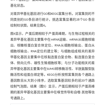
基化状态。
对差异甲基化基因进行GO和KEGG富集分析。对富集到的不
同类别的GO条目进行统计，挑选富集显著的28个GO 条目
绘制柱状图，结果见图4。
图4显示，产蛋后期相较于产蛋高峰期，与生物过程相关的
差异甲基化基因主要集中在mRNA运输、mRNA从细胞核输
出、核糖核蛋白复合体定位、RNA从细胞核输出、蛋白从
细胞核输出、RNA定位的建立等；与细胞组成相关的差异
甲基化基因主要集中在核黏连蛋白复合物、黏连蛋白复合
体、侧向元件、雄性生殖细胞核等；与分子功能相关的差
异甲基化基因主要集中在SUMO转移酶活性、半胱氨酸型肽
酶活性和组蛋白绑定等。KEGG分析按照富集到各个通路上
基因数目从大到小排序，选取富集基因较多的前20个通路
绘制气泡图，结果（
图5
）显示，产蛋后期相较于产蛋高峰
期的差异甲基化基因主要集中在嗅觉传导和自噬-其他等信
号通路上。