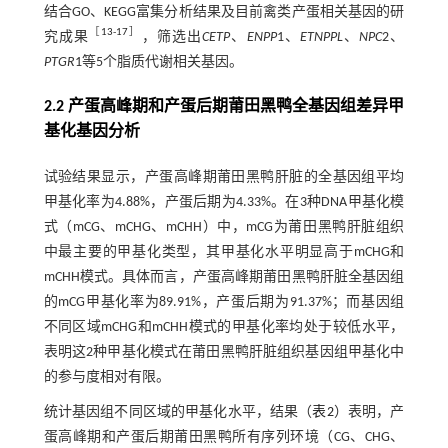
结合GO、KEGG富集分析结果及目前禽类产蛋相关基因的研
［
13
-
17
］
究成果
，筛选出
CETP
、
ENPP
1、
ETNPPL
、
NPC
2、
PTGR
1等5个脂质代谢相关基因。
2.2 产蛋高峰期和产蛋后期莆田黑鸭全基因组差异甲
基化基因分析
试验结果显示，产蛋高峰期莆田黑鸭肝脏的全基因组平均
甲基化率为4.88%，产蛋后期为4.33%。在3种DNA甲基化模
式（mCG、mCHG、mCHH）中，mCG为莆田黑鸭肝脏组织
中最主要的甲基化类型，其甲基化水平明显高于mCHG和
mCHH模式。具体而言，产蛋高峰期莆田黑鸭肝脏全基因组
的mCG甲基化率为89.91%，产蛋后期为91.37%；而基因组
不同区域mCHG和mCHH模式的甲基化率均处于较低水平，
表明这2种甲基化模式在莆田黑鸭肝脏组织基因组甲基化中
的参与度相对有限。
统计基因组不同区域的甲基化水平，结果（
表2
）表明，产
蛋高峰期和产蛋后期莆田黑鸭所有序列环境（CG、CHG、