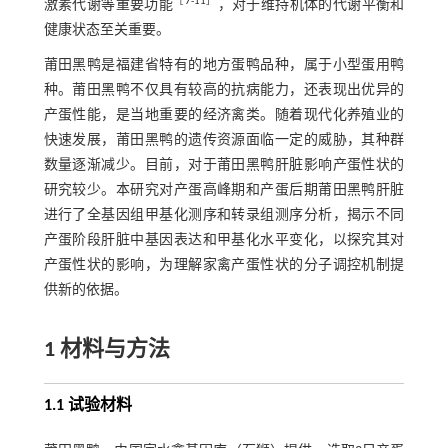
［
7
-
11
］
激素代谢等重要功能
，对于维持机体的代谢平衡和
健康状态至关重要。
莆田黑鸭是福建省特有的地方蛋鸭品种，属于小型蛋用鸭
种。莆田黑鸭不仅具有较高的抗病能力，还表现出优异的
产蛋性能，是当地重要的经济禽类。随着现代化养殖业的
快速发展，莆田黑鸭的遗传资源面临一定的威胁，其种群
数量逐渐减少。目前，对于莆田黑鸭肝脏影响产蛋性状的
研究较少。本研究对产蛋高峰期和产蛋后期莆田黑鸭肝脏
进行了全基因组甲基化测序和转录组测序分析，揭示不同
产蛋阶段肝脏中基因表达和甲基化水平变化，以探究其对
产蛋性状的影响，为理解家禽产蛋性状的分子调控机制提
供新的依据。
1 材料与方法
1.1 试验材料