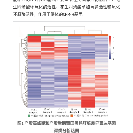
生四烯酸环氧化酶活性、花生四烯酸单加氧酶活性和氧化
还原酶活性，作用于供体的CH-NH基团。
图1 产蛋高峰期和产蛋后期莆田黑鸭肝脏差异表达基因
聚类分析热图