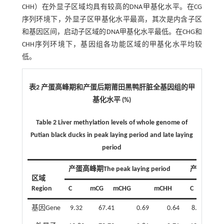
CHH）在外显子区域均具有较高的DNA甲基化水平。在CG
序列环境下，外显子区甲基化水平最高，其次是内含子区
和基因区间，启动子区域的DNA甲基化水平最低。在CHG和
CHH序列环境下，基因组各功能区域的甲基化水平均较
低。
表2 产蛋高峰期和产蛋后期莆田黑鸭肝脏全基因组的甲
基化水平 (%)
Table 2 Liver methylation levels of whole genome of
Putian black ducks in peak laying period and late laying
period
产蛋高峰期The peak laying period
产蛋后期The l
区域
Region
C
mCG
mCHG
mCHH
C
mC
基因Gene
9.32
67.41
0.69
0.64
8.52
64.