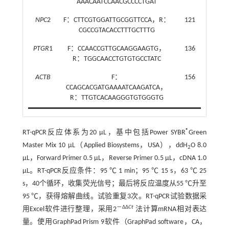
AAACAATCCAACGCCCCTGAT
NPC
2
F：CTTCGTGGATTGCGGTTCCA，R：
121
60
CGCCGTACACCTTTGCTTTG
PTGR
1
F：CCAACCGTTGCAAGGAAGTG，
136
60
R：TGGCAACCTGTGTGCCTATC
ACTB
F：
156
60
CCAGCACGATGAAAATCAAGATCA，
R：TTGTCACAAGGGTGTGGGTG
®
RT-qPCR反应体系为20 μL，基中包括Power SYBR
Green
Master Mix 10 μL（Applied Biosystems，USA），ddH
O 8.0
2
μL，Forward Primer 0.5 μL，Reverse Primer 0.5 μL，cDNA 1.0
μL。RT-qPCR反应条件：95 ℃ 1 min；95 ℃ 15 s，63 ℃ 25
s，40个循环，收集荧光信号；最后将反应温度从55 ℃升至
95 ℃，获得熔解曲线。试验重复3次。RT-qPCR试验数据采
－ΔΔ
Ct
用Excel软件进行整理，采用2
法计算mRNA相对表达
量。使用GraphPad Prism 9软件（GraphPad software，CA，