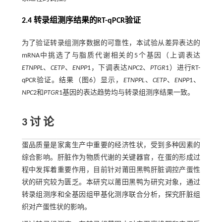
2.4 转录组测序结果的RT-qPCR验证
为了验证转录组测序数据的可靠性，本试验从差异表达的
mRNA中挑选了与脂质代谢相关的5个基因（上调表达
ETNPPL
、
CETP
、
ENPP
1，下调表达
NPC
2、
PTGR
1）进行RT-
qPCR验证。结果（图6）显示，
ETNPPL
、
CETP
、
ENPP
1、
NPC
2和
PTGR
1基因的表达趋势均与转录组测序结果一致。
3 讨 论
蛋品质量是家禽生产中重要的经济性状，受到多种因素的
综合影响。肝脏作为物质代谢的关键器官，在蛋的形成过
程中发挥着重要作用，目前针对莆田黑鸭肝脏调控产蛋性
状的研究较为匮乏。本研究以莆田黑鸭为研究对象，通过
转录组测序和全基因组甲基化测序联合分析，探究肝脏组
织对产蛋性状的影响。