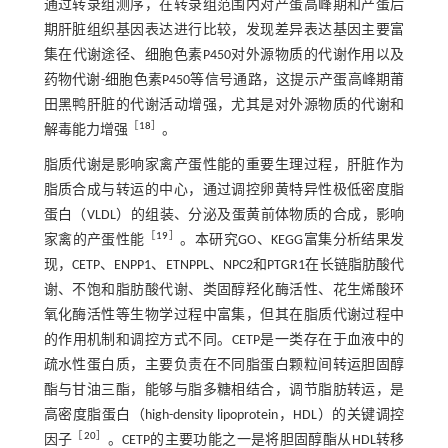
通过转录组测序，在转录组范围内对产蛋高峰期和产蛋后
期肝脏组织基因表达进行比较，发现差异表达基因主要富
集在代谢途径、细胞色素P450对外源物质的代谢作用以及
药物代谢-细胞色素P450等信号通路，这提示产蛋高峰期莆
田黑鸭肝脏的代谢活动增强，尤其是对外源物质的代谢和
［
18
］
解毒能力增强
。
脂质代谢是影响家禽产蛋性能的重要生理过程，肝脏作为
脂质合成与转运的中心，通过调控卵黄特异性极低密度脂
蛋白（VLDL）的组装、分泌及蛋黄前体物质的合成，影响
［
19
］
家禽的产蛋性能
。本研究GO、KEGG富集分析结果发
现，CETP、ENPP1、ETNPPL、NPC2和PTGR1在长链脂肪酸代
谢、不饱和脂肪酸代谢、类固醇羟化酶活性、花生烯酸环
氧化酶活性等生物学过程中富集，但其在脂质代谢过程中
的作用机制和调控方式不同。CETP是一类存在于血液中的
疏水性蛋白质，主要负责在不同脂蛋白颗粒间转运胆固醇
酯与甘油三酯，能够与脂多糖相结合，调节脂肪转运，是
高密度脂蛋白（high-density lipoprotein，HDL）的关键调控
［
20
］
因子
。CETP的主要功能之一是将胆固醇酯从HDL转移