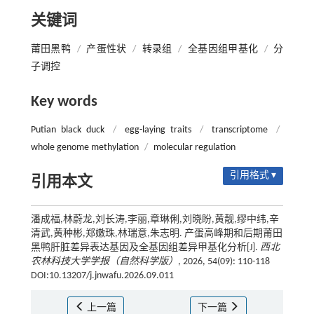
关键词
莆田黑鸭
/
产蛋性状
/
转录组
/
全基因组甲基化
/
分
子调控
Key words
Putian black duck
/
egg-laying traits
/
transcriptome
/
whole genome methylation
/
molecular regulation
引用格式 ▾
引用本文
潘成福,林蔚龙,刘长涛,李丽,章琳俐,刘晓盼,黄靓,缪中纬,辛
清武,黄种彬,郑嫩珠,林瑞意,朱志明. 产蛋高峰期和后期莆田
黑鸭肝脏差异表达基因及全基因组差异甲基化分析[J].
西北
农林科技大学学报（自然科学版）
, 2026, 54(09): 110-118
DOI:10.13207/j.jnwafu.2026.09.011
上一篇
下一篇