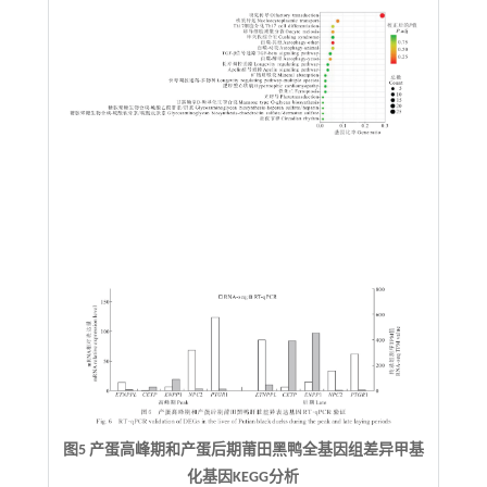
图5 产蛋高峰期和产蛋后期莆田黑鸭全基因组差异甲基
化基因KEGG分析