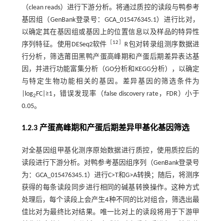
（clean reads）进行下游分析。将通过质控的读段与鸭参考
基因组（GenBank登录号：GCA_015476345.1）进行比对，
以确定其在基因组或基因上的位置信息以及样品的特异性
［
12
］
序列特征。使用DESeq2软件
R包对转录组测序数据进
行分析，筛选莆田黑鸭产蛋高峰期和产蛋后期差异表达基
因，并进行功能富集分析（GO分析和KEGG分析），以确定
与特定生物功能相关的基因。差异基因的筛选条件为
|log
FC|≥1，错误发现率（false discovery rate，FDR）小于
2
0.05。
1.2.3 产蛋高峰期和产蛋后期差异甲基化基因筛选
对全基因组甲基化测序原始数据进行质控，使用质控后的
读段进行下游分析。对鸭参考基因组序列（GenBank登录号
为：GCA_015476345.1）进行C>T和G>A转换；随后，将测序
获得的每条读段同步进行相同的碱基转换操作。这种方式
处理后，每个读段上会产生4种不同的比对组合，筛选出最
佳比对为最终比对结果。唯一比对上的读段将用于下游甲