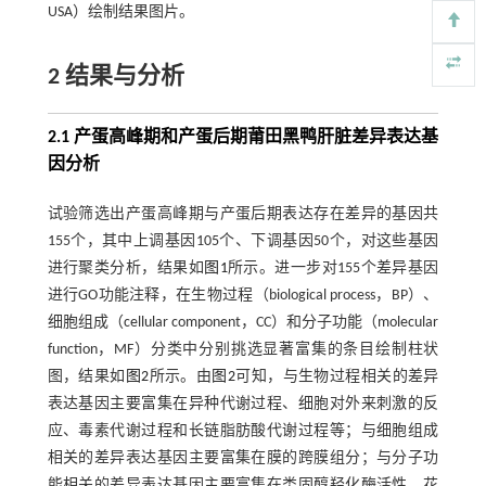
USA）绘制结果图片。
2 结果与分析
2.1 产蛋高峰期和产蛋后期莆田黑鸭肝脏差异表达基
因分析
试验筛选出产蛋高峰期与产蛋后期表达存在差异的基因共
155个，其中上调基因105个、下调基因50个，对这些基因
进行聚类分析，结果如
图1
所示。进一步对155个差异基因
进行GO功能注释，在生物过程（biological process，BP）、
细胞组成（cellular component，CC）和分子功能（molecular
function，MF）分类中分别挑选显著富集的条目绘制柱状
图，结果如
图2
所示。由
图2
可知，与生物过程相关的差异
表达基因主要富集在异种代谢过程、细胞对外来刺激的反
应、毒素代谢过程和长链脂肪酸代谢过程等；与细胞组成
相关的差异表达基因主要富集在膜的跨膜组分；与分子功
能相关的差异表达基因主要富集在类固醇羟化酶活性、花