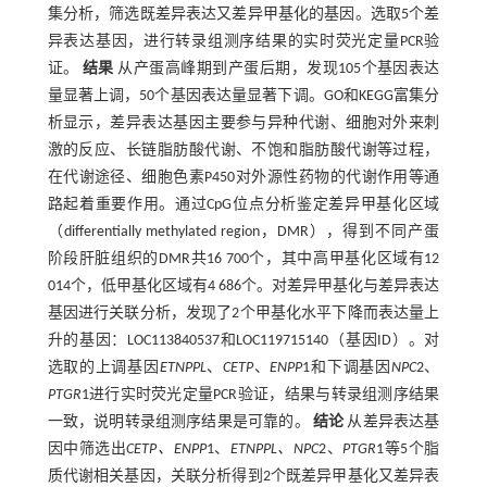
集分析，筛选既差异表达又差异甲基化的基因。选取5个差
异表达基因，进行转录组测序结果的实时荧光定量PCR验
证。
结果
从产蛋高峰期到产蛋后期，发现105个基因表达
量显著上调，50个基因表达量显著下调。GO和KEGG富集分
析显示，差异表达基因主要参与异种代谢、细胞对外来刺
激的反应、长链脂肪酸代谢、不饱和脂肪酸代谢等过程，
在代谢途径、细胞色素P450对外源性药物的代谢作用等通
路起着重要作用。通过CpG位点分析鉴定差异甲基化区域
（differentially methylated region，DMR），得到不同产蛋
阶段肝脏组织的DMR共16 700个，其中高甲基化区域有12
014个，低甲基化区域有4 686个。对差异甲基化与差异表达
基因进行关联分析，发现了2个甲基化水平下降而表达量上
升的基因：LOC113840537和LOC119715140（基因ID）。对
选取的上调基因
ETNPPL
、
CETP
、
ENPP
1和下调基因
NPC
2、
PTGR
1进行实时荧光定量PCR验证，结果与转录组测序结果
一致，说明转录组测序结果是可靠的。
结论
从差异表达基
因中筛选出
CETP、ENPP
1、
ETNPPL、NPC
2、
PTGR
1等5个脂
质代谢相关基因，关联分析得到2个既差异甲基化又差异表