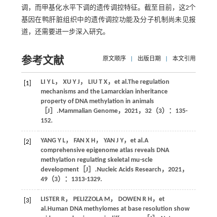
调，而甲基化水平下调的遗传调控特征。截至目前，这2个
基因在鸭肝脏组织中的遗传调控功能及分子机制尚未见报
道，还需要进一步深入研究。
参考文献
原文顺序
|
出版日期
|
本文引用
LI
Y L
，
XU
Y J
，
LIU
T X
，
et al
.The regulation
[1]
mechanisms and the Lamarckian inheritance
property of DNA methylation in animals
［J］.
Mammalian Genome
，
2021
，
32
（3）：135-
152.
YANG
Y L
，
FAN
X H
，
YAN
J Y
，
et al
.A
[2]
comprehensive epigenome atlas reveals DNA
methylation regulating skeletal mu-scle
development［J］.
Nucleic Acids Research
，
2021
，
49
（3）：1313-1329.
LISTER
R
，
PELIZZOLA
M
，
DOWEN
R H
，
et
[3]
al
.Human DNA methylomes at base resolution show