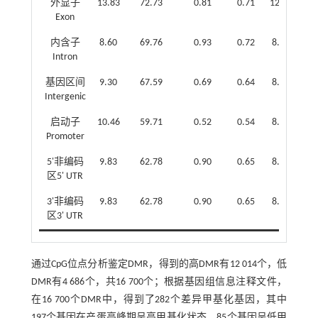
外显子
13.83
72.73
0.81
0.71
12.83
69.
Exon
内含子
8.60
69.76
0.93
0.72
8.00
66.
Intron
基因区间
9.30
67.59
0.69
0.64
8.55
64.
Intergenic
启动子
10.46
59.71
0.52
0.54
8.84
50.
Promoter
5'非编码
9.83
62.78
0.90
0.65
8.45
55.
区5' UTR
3'非编码
9.83
62.78
0.90
0.65
8.45
55.
区3' UTR
通过CpG位点分析鉴定DMR，得到的高DMR有12 014个，低
DMR有4 686个，共16 700个；根据基因组信息注释文件，
在16 700个DMR中，得到了282个差异甲基化基因，其中
197个基因在产蛋高峰期呈高甲基化状态，85个基因呈低甲