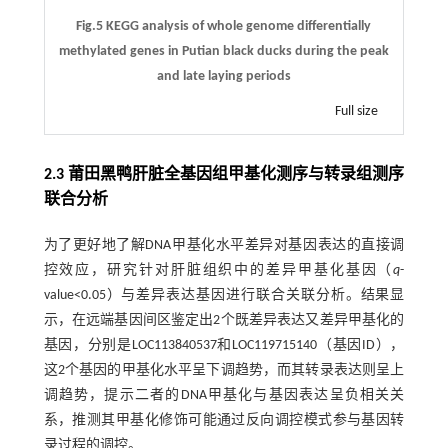
Fig.5 KEGG analysis of whole genome differentially
methylated genes in Putian black ducks during the peak
and late laying periods
Full size
2.3 莆田黑鸭肝脏全基因组甲基化测序与转录组测序
联合分析
为了更好地了解DNA甲基化水平差异对基因表达的直接调
控效应，研究针对肝脏组织中的差异甲基化基因（
q
-
value<0.05）与差异表达基因进行联合关联分析。结果显
示，在远端基因间区鉴定出2个既差异表达又差异甲基化的
基因，分别是LOC113840537和LOC119715140（基因ID），
这2个基因的甲基化水平呈下调趋势，而其转录表达则呈上
调趋势，提示二者的DNA甲基化与基因表达呈负相关关
系，推测其甲基化修饰可能通过反向调控模式参与基因转
录过程的调控。