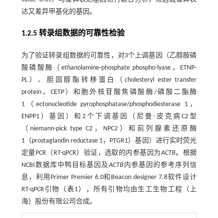
达又差异甲基化的基因。
1.2.5 转录组数据的可靠性检验
为了验证转录组数据的可靠性，对3个上调基因（乙醇胺磷
酸磷酸酶（ethanolamine-phosphate phospho-lyase，ETNP-
PL）、胆固醇酯转移蛋白（cholesteryl ester transfer
protein，CETP）和胞外核苷酸焦磷酸酶/磷酸二酯酶
1（ectonucleotide pyrophosphatase/phosphodiesterase 1，
ENPP1）基因）和2个下调基因（尼曼-皮克病C2型
（niemann-pick type C2，NPC2）和前列腺素还原酶
1（prostaglandin reductase 1，PTGR1）基因）进行实时荧光
定量PCR（RT-qPCR）验证，选取的内参基因为
ACTB
。根据
NCBI数据库中鸭目标基因及
ACTB
内参基因的参考序列信
息，利用Primer Premier 6.0和Beacon designer 7.8软件设计
RT-qPCR引物（
表1
），所有引物均由生工生物工程（上
海）股份有限公司合成。