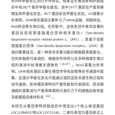
析DNA甲基化位点的分布特征，结果显示莆田黑鸭肝脏组
织中有282个差异甲基化基因，其中197个基因在产蛋高峰
期呈高甲基化状态，85个基因呈低甲基化状态。GO富集分
析表明，DMR相关基因主要参与了mRNA运输、核酸转运、
RNA转运等生物过程。在肝脏中，这些条目中差异显著的
基因包括低密度脂蛋白受体相关蛋白1（low-density
lipoprotein receptor related protein 1，LRP1），其属于低密
度脂蛋白受体（low-density lipoprotein receptor，LDLR）家
族的重要成员，是一种具有多重功能的细胞膜表面蛋白，
在机体脂质代谢调控、细胞信号转导以及多种病理生理过
［
28
-
29
］
程的演进中扮演着关键角色
。KEGG富集分析表
明，DMR相关基因主要在嗅觉传导和自噬等信号通路中富
集，这提示甲基化变化可能通过调控这些关键生物过程和
信号通路，影响莆田黑鸭的产蛋性能和代谢调控，而自噬
通路的富集或与产蛋高峰期高代谢压力下的细胞自我修复
［
30
］
及能量稳态维持有关
。
本研究从莆田黑鸭肝脏组织中筛选出2个核心候选基因
LOC113840537和LOC119715140，二者均表现为基因表达上