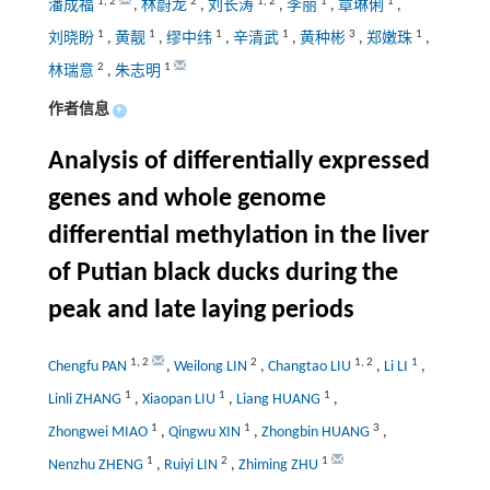
1
,
2
2
1
,
2
1
1
潘成福
,
林蔚龙
,
刘长涛
,
李丽
,
章琳俐
,
1
1
1
1
3
1
刘晓盼
,
黄靓
,
缪中纬
,
辛清武
,
黄种彬
,
郑嫩珠
,
2
1
林瑞意
,
朱志明
作者信息
+
Analysis of differentially expressed
genes and whole genome
differential methylation in the liver
of Putian black ducks during the
peak and late laying periods
1
,
2
2
1
,
2
1
Chengfu PAN
,
Weilong LIN
,
Changtao LIU
,
Li LI
,
1
1
1
Linli ZHANG
,
Xiaopan LIU
,
Liang HUANG
,
1
1
3
Zhongwei MIAO
,
Qingwu XIN
,
Zhongbin HUANG
,
1
2
1
Nenzhu ZHENG
,
Ruiyi LIN
,
Zhiming ZHU