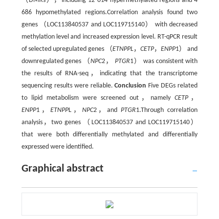
（DMRs），including 12 014 hypermethylated regions and 4
686 hypomethylated regions.Correlation analysis found two
genes （LOC113840537 and LOC119715140） with decreased
methylation level and increased expression level. RT-qPCR result
of selected upregulated genes （
ETNPPL
，
CETP
，
ENPP
1） and
downregulated genes （
NPC
2，
PTGR
1） was consistent with
the results of RNA-seq，indicating that the transcriptome
sequencing results were reliable.
Conclusion
Five DEGs related
to lipid metabolism were screened out，namely
CETP
，
ENPP
1，
ETNPP
L，
NPC
2，and
PTGR
1.Through correlation
analysis，two genes （LOC113840537 and LOC119715140）
that were both differentially methylated and differentially
expressed were identified.
Graphical abstract