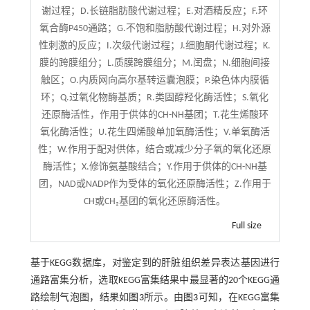
谢过程；D.长链脂肪酸代谢过程；E.对酒精反应；F.环
氧合酶P450通路；G.不饱和脂肪酸代谢过程；H.对外源
性刺激的反应；I.次级代谢过程；J.细胞酮代谢过程；K.
膜的跨膜组分；L.质膜跨膜组分；M.闰盘；N.细胞间接
触区；O.内质网向高尔基转运囊泡膜；P.染色体内膜循
环；Q.过氧化物酶基质；R.类固醇羟化酶活性；S.氧化
还原酶活性，作用于供体的CH-NH基团；T.花生烯酸环
氧化酶活性；U.花生四烯酸单加氧酶活性；V.单氧酶活
性；W.作用于配对供体，结合或减少分子氧的氧化还原
酶活性；X.修饰氨基酸结合；Y.作用于供体的CH-NH基
团，NAD或NADP作为受体的氧化还原酶活性；Z.作用于
CH或CH₂基团的氧化还原酶活性。
Full size
基于KEGG数据库，对鉴定到的肝脏组织差异表达基因进行
通路富集分析，选取KEGG富集结果中最显著的20个KEGG通
路绘制气泡图，结果如
图3
所示。由
图3
可知，在KEGG富集