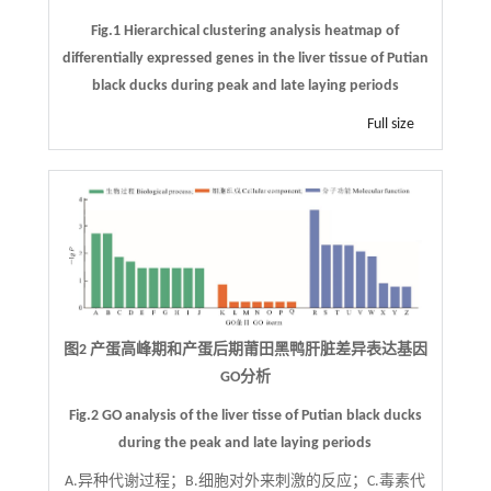
Fig.1 Hierarchical clustering analysis heatmap of
differentially expressed genes in the liver tissue of Putian
black ducks during peak and late laying periods
Full size
图2 产蛋高峰期和产蛋后期莆田黑鸭肝脏差异表达基因
GO分析
Fig.2 GO analysis of the liver tisse of Putian black ducks
during the peak and late laying periods
A.异种代谢过程；B.细胞对外来刺激的反应；C.毒素代