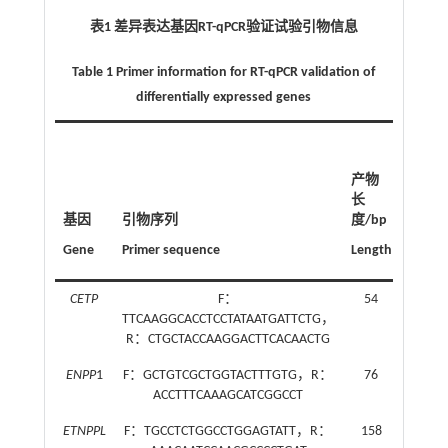
表1 差异表达基因RT-qPCR验证试验引物信息
Table 1 Primer information for RT-qPCR validation of
differentially expressed genes
退
火
产物
温
长
度/
基因
引物序列
度/bp
℃
Gene
Primer sequence
Length
Tm
CETP
F：
54
60
TTCAAGGCACCTCCTATAATGATTCTG，
R：CTGCTACCAAGGACTTCACAACTG
ENPP
1
F：GCTGTCGCTGGTACTTTGTG，R：
76
60
ACCTTTCAAAGCATCGGCCT
ETNPPL
F：TGCCTCTGGCCTGGAGTATT，R：
158
60