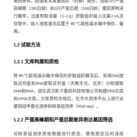
莆田黑鸭，由国家水禽基因库（石狮）提供。选取3只产蛋
高峰期（300日龄）和3只产蛋后期（500日龄）莆田黑鸭进
行屠宰，迅速剪取适量（1~2 g）肝脏组织装入无菌2 mL冻
存管中，投入液氮速冻后置于-80 ℃超低温冰箱中保存，备
用。
1.2 试验方法
1.2.1 文库构建和质检
将-80 ℃超低温水箱中保存的肝脏组织解冻后，采用DNA提
取试剂盒和RNA提取试剂盒（天根生化，北京）分别提取
DNA和RNA，送往武汉影子基因科技有限公司构建DNA文库
和cDNA文库。文库质检合格后，在华大测序平台上进行全
基因组甲基化测序和转录组测序（RNA-seq）。
1.2.2 产蛋高峰期和产蛋后期差异表达基因筛选
对转录组测序原始数据进行质控，使用质控后的读段