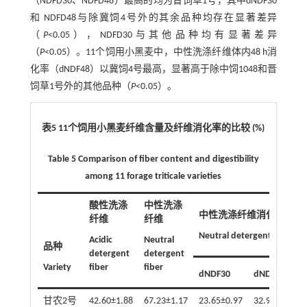
（NDFD30、NDFD48）最高的均为晋饲草1号，其中dNDF30
和 NDFD48与除冀饲4号外的其余品种均存在显著差异
（
P
<0.05），NDFD30与其他品种均有显著差异
（
P
<0.05）。11个饲用小黑麦中，中性洗涤纤维体内48 h消
化率（dNDF48）以冀饲4号最高，显著高于除中饲1048和晋
饲草1号外的其他品种（
P
<0.05）。
表5 11个饲用小黑麦纤维含量及纤维消化率的比较 (%)
Table 5 Comparison of fiber content and digestibility
among 11 forage triticale varieties
酸性洗涤
中性洗涤
中性洗涤纤维消化率
纤维
纤维
Neutral detergent fiber dige
Acidic
Neutral
品种
detergent
detergent
Variety
fiber
fiber
dNDF30
dNDF48
甘农2号
42.60±1.88
67.23±1.17
23.65±0.97
32.98±0.63