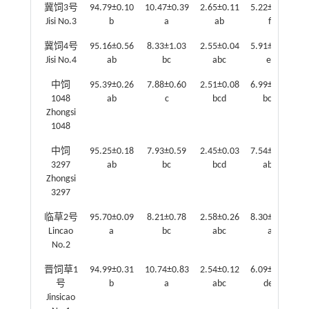
冀饲3号
94.79±0.10
10.47±0.39
2.65±0.11
5.22±0.44
5
Jisi No.3
b
a
ab
f
冀饲4号
95.16±0.56
8.33±1.03
2.55±0.04
5.91±0.83
5
Jisi No.4
ab
bc
abc
ef
中饲
95.39±0.26
7.88±0.60
2.51±0.08
6.99±0.44
6
1048
ab
c
bcd
bcd
Zhongsi
1048
中饲
95.25±0.18
7.93±0.59
2.45±0.03
7.54±1.09
6
3297
ab
bc
bcd
abc
Zhongsi
3297
临草2号
95.70±0.09
8.21±0.78
2.58±0.26
8.30±0.57
6
Lincao
a
bc
abc
a
No.2
晋饲草1
94.99±0.31
10.74±0.83
2.54±0.12
6.09±0.23
4
号
b
a
abc
def
Jinsicao