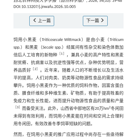
西北农林科技大学学报（自然科学版）
, 2026, 54(10): 39-48
DOI:10.13207/j.jnwafu.2026.10.005
上一篇
下一篇
饲用小黑麦（
Triticosecale
Wittmack）是由小麦（
Triticum
spp.）和黑麦（
Secale
spp.）经属间有性杂交和染色体数加
［
1
］
倍后人工培育的新物种
，兼具小麦的高产特性和黑麦
耐贫瘠、抗病害以及抗逆性强等优点，杂种优势明显，营
［
2
］
养品质好
。近年来，随着人口的不断增长以及生活水
平的提高，人们对肉类、奶类等动物源性食品的需求持续
攀升。饲用小黑麦作为一种优质的饲料作物，因富含蛋白
质、膳食纤维和多种维生素、矿物质，有助于提高牲畜的
免疫力和生长性能，进而提升动物源性食品的质量和产量
［
3
］
2
而备受关注。此外，山西省中部地区有20万hm
冬闲田
未得到有效利用，而饲用小黑麦能在时间和空间上合理利
用冬闲田，有效改善冬季饲草短缺的问题。
然而，在饲用小黑麦的推广应用过程中尚存在一些亟待解