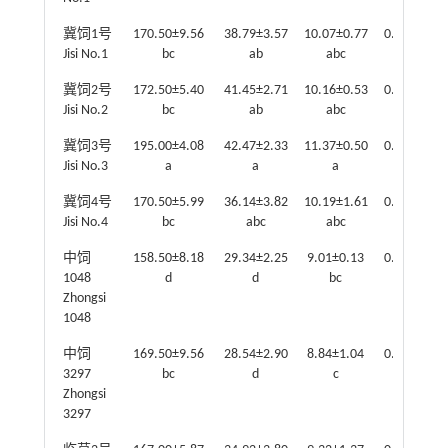
冀饲1号
170.50±9.56
38.79±3.57
10.07±0.77
0.26±0.01
Jisi No.1
bc
ab
abc
de
冀饲2号
172.50±5.40
41.45±2.71
10.16±0.53
0.25±0.02
Jisi No.2
bc
ab
abc
e
冀饲3号
195.00±4.08
42.47±2.33
11.37±0.50
0.27±0.01
Jisi No.3
a
a
a
cde
冀饲4号
170.50±5.99
36.14±3.82
10.19±1.61
0.28±0.03
Jisi No.4
bc
abc
abc
bcd
中饲
158.50±8.18
29.34±2.25
9.01±0.13
0.31±0.03
1048
d
d
bc
ab
Zhongsi
1048
中饲
169.50±9.56
28.54±2.90
8.84±1.04
0.31±0.02
3297
bc
d
c
ab
Zhongsi
3297