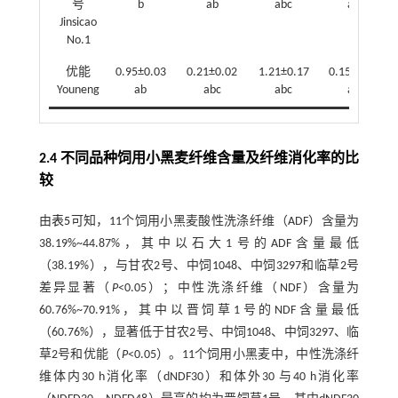
号
b
ab
abc
ab
Jinsicao
No.1
优能
0.95±0.03
0.21±0.02
1.21±0.17
0.15±0.02
Youneng
ab
abc
abc
ab
2.4 不同品种饲用小黑麦纤维含量及纤维消化率的比
较
由
表5
可知，11个饲用小黑麦酸性洗涤纤维（ADF）含量为
38.19%~44.87%，其中以石大1号的ADF含量最低
（38.19%），与甘农2号、中饲1048、中饲3297和临草2号
差异显著（
P
<0.05）；中性洗涤纤维（NDF）含量为
60.76%~70.91%，其中以晋饲草1号的NDF含量最低
（60.76%），显著低于甘农2号、中饲1048、中饲3297、临
草2号和优能（
P
<0.05）。11个饲用小黑麦中，中性洗涤纤
维体内30 h消化率（dNDF30）和体外30 与40 h消化率