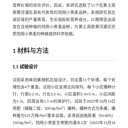
营养价值的综合评价。因此，本研究选取了11个在黄土高
原黄河灌区具有代表性的饲用小黑麦品种，系统研究其在
该区域的产量表现、生长指标和营养成分，以期筛选出适
宜在当地种植的饲用小黑麦品种，为黄土高原黄河灌区优
质饲用小黑麦的种植提供科学依据。
1 材料与方法
1.1 试验设计
试验采用单因素随机区组设计，共设置11个处理，每个处
理包含4个重复。试验小区呈南北向排列，每个小区播种25
行，行距0.2 m，行长3.0 m，小区面积3 m×5 m，小区间距
为1 m，四周设有1.5 m的保护行。试验于2022年10月13日
2
带肥（磷酸二铵，300 kg/hm
）播种，播种方式为条播，播
2
种量为525万株/hm
基本幼苗。返青前追施尿素（N≥46%）
2
150 kg/hm
。饲用小黑麦生育期内灌水2次（2022年11月16