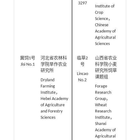
3297
Institute of
Crop
Science，
Chinese
Academy of
Agricultural
Sciences
冀饲1号
河北省农林科
临草2
山西省农业
Jisi No.1
学院旱作农业
号
科学院小麦
研究所
研究所饲草
Lincao
课题组
Dryland
No.2
Farming
Forage
Institute，
Research
Hebei Academy
Group，
of Agriculture
Wheat
and Forestry
Research
Sciences
Institute，
Shanxi
Academy of
Agricultural