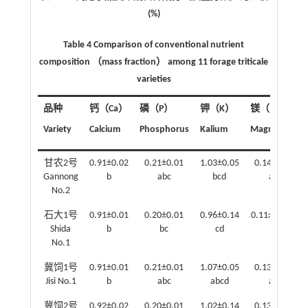
(%)
Table 4 Comparison of conventional nutrient
composition （mass fraction） among 11 forage triticale
varieties
品种
钙（Ca）
磷（P）
钾（K）
镁（Mg）
Variety
Calcium
Phosphorus
Kalium
Magnesium
甘农2号
0.91±0.02
0.21±0.01
1.03±0.05
0.14±0.02
Gannong
b
abc
bcd
ab
No.2
石大1号
0.91±0.01
0.20±0.01
0.96±0.14
0.11±0.01 b
Shida
b
bc
cd
No.1
冀饲1号
0.91±0.01
0.21±0.01
1.07±0.05
0.13±0.02
Jisi No.1
b
abc
abcd
ab
冀饲2号
0.92±0.02
0.20±0.01
1.02±0.14
0.13±0.03