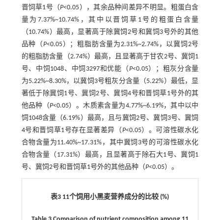
晋饲草1号（
P
<0.05），其余品种间差异不明显。粗蛋白含
量为7.37%~10.74%，其中以晋饲草1号的粗蛋白含量
（10.74%）最高，显著高于除冀饲2号和冀饲3号外的其他
品种（
P
<0.05）；粗脂肪含量为2.31%~2.74%，以冀饲2号
的粗脂肪含量（2.74%）最高，且显著高于甘农2号、冀饲1
号、中饲1048、中饲3297和优能（
P
<0.05）；粗灰分含量
为5.22%~8.30%，以冀饲3号粗灰分含量（5.22%）最低，显
著低于除冀饲1号、冀饲2号、冀饲4号和晋饲草1号外的其
他品种（
P
<0.05）。木质素含量为4.77%~6.19%，其中以中
饲1048含量（6.19%）最高，且与冀饲2号、冀饲3号、冀饲
4号和晋饲草1号存在显著差异（
P
<0.05）。可溶性碳水化
合物含量为11.40%~17.31%，其中冀饲3号的可溶性碳水化
合物含量（17.31%）最高，且显著高于除石大1号、冀饲1
号、冀饲2号和晋饲草1号外的其他品种（
P
<0.05）。
表3 11个饲用小黑麦营养成分的比较 (%)
Table 3 Comparison of nutrient composition among 11