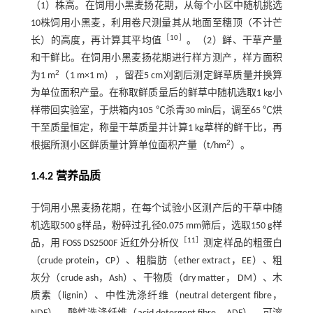
（1）株高。在饲用小黑麦扬花期，从每个小区中随机挑选
10株饲用小黑麦，利用卷尺测量其从地面至穗顶（不计芒
［
10
］
长）的高度，再计算其平均值
。（2）鲜、干草产量
和干鲜比。在饲用小黑麦扬花期进行样方测产，样方面积
2
为1 m
（1 m×1 m），留茬5 cm刈割后测定鲜草质量并换算
为单位面积产量。在称取鲜质量后的鲜草中随机选取1 kg小
样带回实验室，于烘箱内105 ℃杀青30 min后，调至65 ℃烘
干至质量恒定，称量干草质量并计算1 kg草样的鲜干比，再
2
根据所测小区鲜质量计算单位面积产量（t/hm
）。
1.4.2 营养品质
于饲用小黑麦扬花期，在每个试验小区测产后的干草中随
机选取500 g样品，粉碎过孔径0.075 mm筛后，选取150 g样
［
11
］
品，用 FOSS DS2500F 近红外分析仪
测定样品的粗蛋白
（crude protein，CP）、粗脂肪（ether extract，EE）、粗
灰分（crude ash，Ash）、干物质（dry matter， DM）、木
质素（lignin）、中性洗涤纤维（neutral detergent fibre，