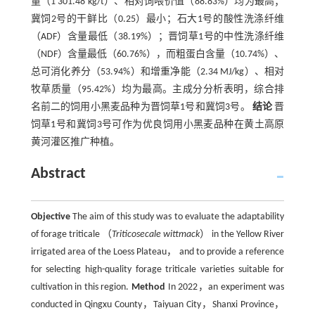
量（1 301.48 kg/t）、相对饲喂价值（88.83%）均为最高；
冀饲2号的干鲜比（0.25）最小；石大1号的酸性洗涤纤维
（ADF）含量最低（38.19%）；晋饲草1号的中性洗涤纤维
（NDF）含量最低（60.76%），而粗蛋白含量（10.74%）、
总可消化养分（53.94%）和增重净能（2.34 MJ/kg）、相对
牧草质量（95.42%）均为最高。主成分分析表明，综合排
名前二的饲用小黑麦品种为晋饲草1号和冀饲3号。
结论
晋
饲草1号和冀饲3号可作为优良饲用小黑麦品种在黄土高原
黄河灌区推广种植。
Abstract
Objective
The aim of this study was to evaluate the adaptability
of forage triticale （
Triticosecale wittmack
） in the Yellow River
irrigated area of the Loess Plateau， and to provide a reference
for selecting high-quality forage triticale varieties suitable for
cultivation in this region.
Method
In 2022，an experiment was
conducted in Qingxu County，Taiyuan City，Shanxi Province，