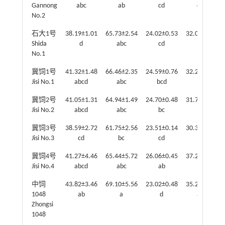
Gannong
abc
ab
cd
cde
No.2
石大1号
38.19±1.01
65.73±2.54
24.02±0.53
32.09±0.09
Shida
d
abc
cd
de
No.1
冀饲1号
41.32±1.48
66.46±2.35
24.59±0.76
32.28±0.30
Jisi No.1
abcd
abc
bcd
de
冀饲2号
41.05±1.31
64.94±1.49
24.70±0.48
31.74±0.64
Jisi No.2
abcd
abc
bc
de
冀饲3号
38.59±2.72
61.75±2.56
23.51±0.14
30.38±0.62
Jisi No.3
cd
bc
cd
e
冀饲4号
41.27±4.46
65.44±5.72
26.06±0.45
37.26±0.96
Jisi No.4
abcd
abc
ab
a
中饲
43.82±3.46
69.10±5.56
23.02±0.48
35.27±0.99
1048
ab
a
d
abc
Zhongsi
1048