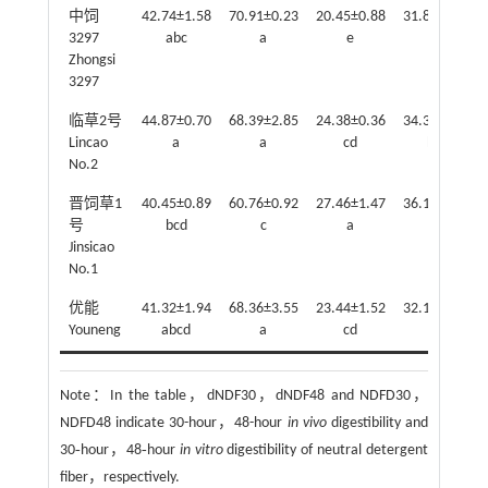
中饲
42.74±1.58
70.91±0.23
20.45±0.88
31.86±1.91
3297
abc
a
e
de
Zhongsi
3297
临草2号
44.87±0.70
68.39±2.85
24.38±0.36
34.37±0.40
Lincao
a
a
cd
bcd
No.2
晋饲草1
40.45±0.89
60.76±0.92
27.46±1.47
36.14±3.55
号
bcd
c
a
ab
Jinsicao
No.1
优能
41.32±1.94
68.36±3.55
23.44±1.52
32.13±2.63
Youneng
abcd
a
cd
de
Note：
In the table，dNDF30，dNDF48 and NDFD30，
NDFD48 indicate 30-hour，48-hour
in vivo
digestibility and
30‐hour，48‐hour
in vitro
digestibility of neutral detergent
fiber，respectively.