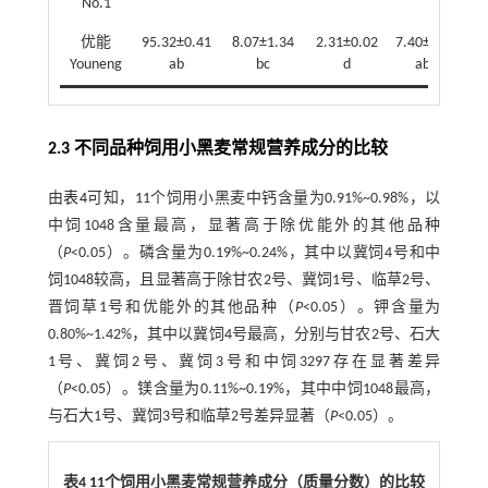
No.1
优能
95.32±0.41
8.07±1.34
2.31±0.02
7.40±0.66
5
Youneng
ab
bc
d
abc
2.3 不同品种饲用小黑麦常规营养成分的比较
由
表4
可知，11个饲用小黑麦中钙含量为0.91%~0.98%，以
中饲1048含量最高，显著高于除优能外的其他品种
（
P
<0.05）。磷含量为0.19%~0.24%，其中以冀饲4号和中
饲1048较高，且显著高于除甘农2号、冀饲1号、临草2号、
晋饲草1号和优能外的其他品种（
P
<0.05）。钾含量为
0.80%~1.42%，其中以冀饲4号最高，分别与甘农2号、石大
1号、冀饲2号、冀饲3号和中饲3297存在显著差异
（
P
<0.05）。镁含量为0.11%~0.19%，其中中饲1048最高，
与石大1号、冀饲3号和临草2号差异显著（
P
<0.05）。
表4 11个饲用小黑麦常规营养成分（质量分数）的比较