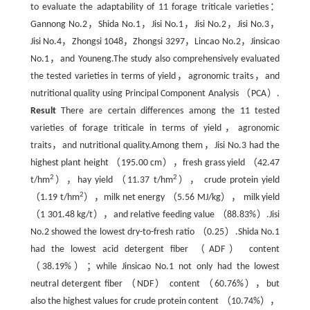
to evaluate the adaptability of 11 forage triticale varieties：
Gannong No.2，Shida No.1，Jisi No.1，Jisi No.2，Jisi No.3，
Jisi No.4，Zhongsi 1048，Zhongsi 3297，Lincao No.2，Jinsicao
No.1，and Youneng.The study also comprehensively evaluated
the tested varieties in terms of yield，agronomic traits，and
nutritional quality using Principal Component Analysis （PCA）.
Result
There are certain differences among the 11 tested
varieties of forage triticale in terms of yield，agronomic
traits，and nutritional quality.Among them，Jisi No.3 had the
highest plant height （195.00 cm），fresh grass yield （42.47
2
2
t/hm
），hay yield （11.37 t/hm
）， crude protein yield
2
（1.19 t/hm
），milk net energy （5.56 MJ/kg）， milk yield
（1 301.48 kg/t），and relative feeding value （88.83%）.Jisi
No.2 showed the lowest dry-to-fresh ratio （0.25）.Shida No.1
had the lowest acid detergent fiber （ADF） content
（38.19%）；while Jinsicao No.1 not only had the lowest
neutral detergent fiber （NDF） content （60.76%），but
also the highest values for crude protein content （10.74%），