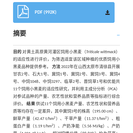
PDF (992K)
摘要
目的
对黄土高原黄河灌区饲用小黑麦（
Triticale wittmack
）
的适应性进行评价，为筛选适宜该区域种植的优质饲用小
黑麦品种提供参考。
方法
2022年在山西太原市清徐县开展
甘农2号、石大1号、冀饲1号、冀饲2号、冀饲3号、冀饲4
号、中饲1048、中饲3297、临草2号、晋饲草1号和优能共
11个饲用小黑麦的适应性研究，并利用主成分分析（PCA）
对参试品种的产量、农艺性状和营养品质等指标进行综合
评价。
结果
供试11个饲用小黑麦产量、农艺性状和营养品
质等均存在一定差异，其中冀饲3号的株高（195.00 cm）、
2
2
鲜草产量（42.47 t/hm
）、干草产量（11.37 t/hm
）、粗
2
蛋白产量（1.19 t/hm
）、产奶净能（5.56 MJ/kg）、产奶