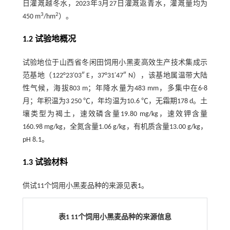
日灌溉越冬水，2023年3月27日灌溉返青水，灌溉量均为
3
2
450 m
/hm
）。
1.2 试验地概况
试验地位于山西省冬闲田饲用小黑麦高效生产技术集成示
范基地（122°23′03″ E，37°31′47″ N），该基地属温带大陆
性气候，海拔803 m；年降水量为483 mm，多集中在6-8
月；年积温为3 250 ℃，年均温为10.6 ℃，无霜期178 d。土
壤类型为褐土，速效磷含量19.80 mg/kg，速效钾含量
160.98 mg/kg，全氮含量1.06 g/kg，有机质含量13.00 g/kg，
pH 8.1。
1.3 试验材料
供试11个饲用小黑麦品种的来源见
表1
。
表1 11个饲用小黑麦品种的来源信息