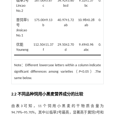
临草2号
167.00±5.87
34.92±3.80
9.32±1.37
0.27±0.02
Lincao
c
bcd
bc
cde
No.2
晋饲草1
175.00±9.13
40.97±1.72
10.98±0.28
0.27±0.01
号
b
ab
ab
cde
Jinsicao
No.1
优能
112.50±11.37
29.50±2.70
9.49±0.96
0.32±0.02
Youneng
f
d
abc
a
Note：
Different lowercase letters within a column indicate
significant differences among varieties（
P
<0.05）.The
same below.
2.2 不同品种饲用小黑麦营养成分的比较
由
表3
可知，11个饲用小黑麦的干物质含量为
94.79%~95.70%，其中以临草2号最高，显著高于冀饲3号和