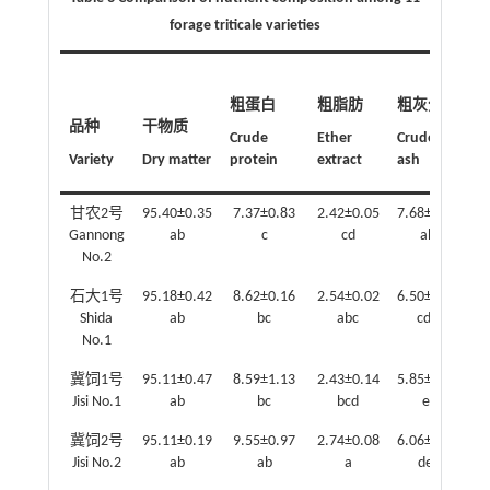
forage triticale varieties
粗蛋白
粗脂肪
粗灰分
品种
干物质
Crude
Ether
Crude
Variety
Dry matter
protein
extract
ash
Li
甘农2号
95.40±0.35
7.37±0.83
2.42±0.05
7.68±0.24
5
Gannong
ab
c
cd
ab
No.2
石大1号
95.18±0.42
8.62±0.16
2.54±0.02
6.50±0.20
5
Shida
ab
bc
abc
cde
No.1
冀饲1号
95.11±0.47
8.59±1.13
2.43±0.14
5.85±0.43
5
Jisi No.1
ab
bc
bcd
ef
冀饲2号
95.11±0.19
9.55±0.97
2.74±0.08
6.06±0.51
5
Jisi No.2
ab
ab
a
def