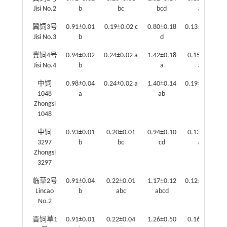
Jisi No.2
b
bc
bcd
ab
冀饲3号
0.91±0.01
0.19±0.02 c
0.80±0.18
0.13±0.02 b
Jisi No.3
b
d
冀饲4号
0.94±0.02
0.24±0.02 a
1.42±0.18
0.15±0.05
Jisi No.4
b
a
ab
中饲
0.98±0.04
0.24±0.02 a
1.40±0.14
0.19±0.05 a
1048
a
ab
Zhongsi
1048
中饲
0.93±0.01
0.20±0.01
0.94±0.10
0.13±0.01
3297
b
bc
cd
ab
Zhongsi
3297
临草2号
0.91±0.04
0.22±0.01
1.17±0.12
0.12±0.01 b
Lincao
b
abc
abcd
No.2
晋饲草1
0.91±0.01
0.22±0.04
1.26±0.50
0.16±0.03