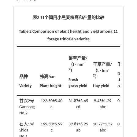
表2 11个饲用小黑麦株高和产量的比较
Table 2 Comparison of plant height and yield among 11
forage triticale varieties
鲜草产量/
-
（t · hm
干草产量/
干鲜比
2
-
）
（t · hm
Dry‐to
2
品种
株高/cm
）
Fresh
‐fresh
Variety
Plant height
grass yield
Hay yield
ratio
甘农2号
122.50±5.40
31.87±3.65
9.45±1.29
0.30±0.01
Gannong
e
cd
abc
abc
No.2
石大1号
165.50±5.99
39.81±6.25
10.77±1.52
0.27±0.01
Shida
c
ab
abc
cde
No.1