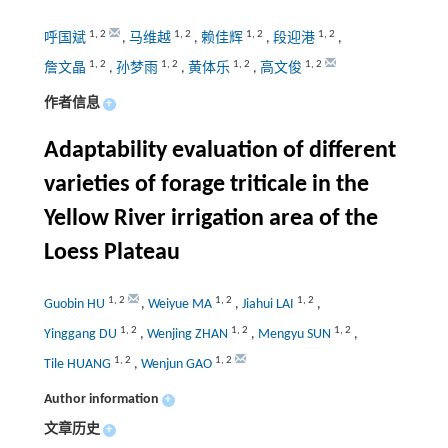
1
,
2
1
,
2
1
,
2
1
,
2
呼国斌
,
马维越
,
赖佳辉
,
段迎港
,
1
,
2
1
,
2
1
,
2
1
,
2
詹文晶
,
孙梦雨
,
黄体乐
,
高文俊
作者信息
+
Adaptability evaluation of different
varieties of forage triticale in the
Yellow River irrigation area of the
Loess Plateau
1
,
2
1
,
2
1
,
2
Guobin HU
,
Weiyue MA
,
Jiahui LAI
,
1
,
2
1
,
2
1
,
2
Yinggang DU
,
Wenjing ZHAN
,
Mengyu SUN
,
1
,
2
1
,
2
Tile HUANG
,
Wenjun GAO
Author information
+
文章历史
+