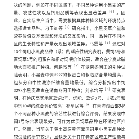
决的问题，例如在不同区域下，不同品种饲用小黑麦的产
［
4
］
量、农艺性状以及饲用品质等表现出显著差异
。因
此，在实际生产当中，需要根据具体种植区域的环境特点
［
5
］
选择适宜品种。刁玉虹等
研究指出，小黑麦草产量和
营养价值受基因型和环境的交互影响，同一品种在不同地
［
6
］
区的生长特性和产量表现出地域差异。马霞等
通过对
10个饲用小黑麦品种（系）的适应性研究表明，冀饲3号和
晋饲草1号的粗蛋白和相对饲喂价值较高，适合在宁夏盐碱
［
7
］
地大面积推广种植。何鹏亮等
在湖南冬闲田的引种试
验表明，小黑麦中饲3297的粗蛋白和粗脂肪含量均最高，
粗灰分和中性洗涤纤维含量均最低，综合分析指出中饲
［
8
］
3297小黑麦适宜在湖南冬闲田种植；刘彦培等
研究表
明，在迪庆高寒地区冀饲2号、优能、冀饲3号、甘农2号和
［
9
］
中饲1048的综合评价较高；祁星民等
在青海湖西部对8
个不同品种小黑麦的农艺性状进行综合评价，结果发现中
饲1号综合表现最好，可作为优质饲草品种在环湖地区推
广。然而，当前关于黄土高原黄河灌区饲用小黑麦品种比
较试验的研究较少，且缺乏关于其在特定区域生产性能与