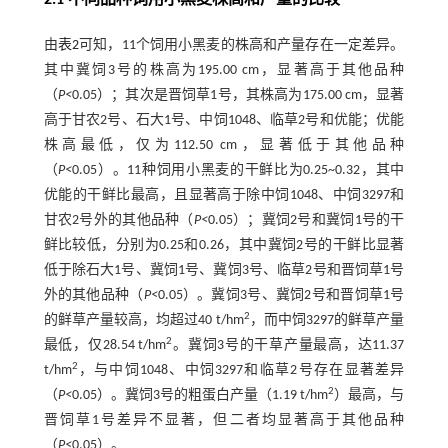
2.1 不同品种饲用小黑麦株高和产量的比较
由
表2
可知，11个饲用小黑麦的株高和产量存在一定差异。
其中冀饲3号的株高为195.00 cm，显著高于其他品种
（
P<
0.05）；其次是晋饲草1号，其株高为175.00 cm，显著
高于甘农2号、石大1号、中饲1048、临草2号和优能；优能
株高最低，仅为112.50 cm，显著低于其他品种
（
P<
0.05）。11种饲用小黑麦的干鲜比为0.25~0.32，其中
优能的干鲜比最高，且显著高于除中饲1048、中饲3297和
甘农2号外的其他品种（
P<
0.05）；冀饲2号和冀饲1号的干
鲜比较低，分别为0.25和0.26，其中冀饲2号的干鲜比显著
低于除石大1号、冀饲1号、冀饲3号、临草2号和晋饲草1号
外的其他品种（
P<
0.05）。冀饲3号、冀饲2号和晋饲草1号
2
的鲜草产量较高，均超过40 t/hm
，而中饲3297的鲜草产量
2
最低，仅28.54 t/hm
。冀饲3号的干草产量最高，达11.37
2
t/hm
，与中饲1048、中饲3297和临草2号存在显著差异
2
（
P<
0.05）。冀饲3号的粗蛋白产量（1.19 t/hm
）最高，与
晋饲草1号差异不显著，但二者均显著高于其他品种
（
P<
0.05）。