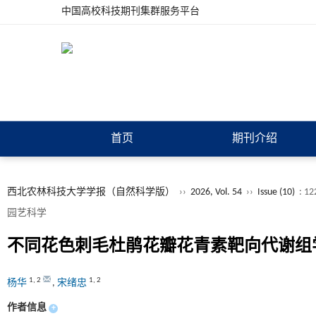
中国高校科技期刊集群服务平台
首页
期刊介绍
西北农林科技大学学报（自然科学版）
››
2026, Vol. 54
››
Issue (10)
: 12
园艺科学
不同花色刺毛杜鹃花瓣花青素靶向代谢组
1
,
2
1
,
2
杨华
,
宋绪忠
作者信息
+