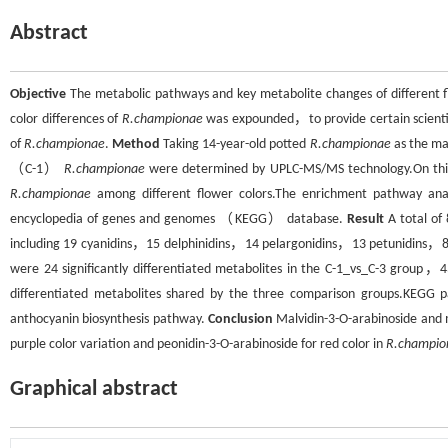
Abstract
Objective
The metabolic pathways and key metabolite changes of different f
color differences of
R.championae
was expounded，to provide certain scientif
of
R.championae
.
Method
Taking 14-year-old potted
R.championae
as the ma
（C-1）
R.championae
were determined by UPLC-MS/MS technology.On this 
R.championae
among different flower colors.The enrichment pathway anal
encyclopedia of genes and genomes （KEGG） database.
Result
A total of
including 19 cyanidins，15 delphinidins，14 pelargonidins，13 petunidins，
were 24 significantly differentiated metabolites in the C-1_vs_C-3 group，
differentiated metabolites shared by the three comparison groups.KEGG pat
anthocyanin biosynthesis pathway.
Conclusion
Malvidin-3-O-arabinoside and m
purple color variation and peonidin-3-O-arabinoside for red color in
R.champio
Graphical abstract