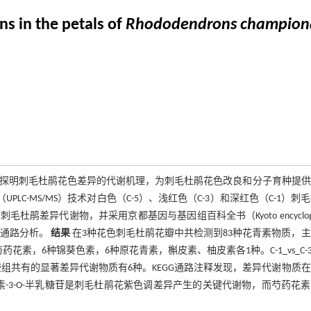
s in the petals of
Rhododendrons champion
探明刺毛杜鹃花色差异的代谢机理，为刺毛杜鹃花色改良和分子育种提供
LC-MS/MS）技术对白色（C-5）、浅红色（C-3）和深红色（C-1）刺
差异代谢物，并采用京都基因与基因组百科全书（Kyoto encyclope
富集通路分析。
结果
在3种花色刺毛杜鹃花瓣中共检测到83种花青素物质，
花素，6种锦葵色素，6种原花青素，槲皮素、柚皮素各1种。C-1_vs_C-3
8种，3个比较组共有的显著差异代谢物质有6种。KEGG通路注释发现，差异代谢物质
素-3-O-半乳糖苷是刺毛杜鹃花紫色调差异产生的关键代谢物，而芍药花素-3