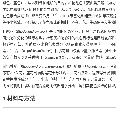
紫色、蓝色），以达到保护组织的目的。植物花色主要由类黄酮（如花
学结构和细胞pH值的变化会导致花色从红到蓝转变。花色的形成受多
［
1
-
4
］
在色素合成途径中起重要作用
，DNA甲基化和组蛋白修饰等表观
等多个领域，不仅揭示了花色形成的机制，还在园艺、生态保护和生物
杜鹃花（
Rhododendron spp.
）是我国的传统名花，因其丰富的遗传多样
研究物种分化的理想材料。杜鹃属植物育种的核心目标也是围绕花部性
［
11
］
报道中可知，杜鹃属花瓣的色素成分包括花青素和黄酮醇
。不
素，‘百合’（
R. pulchrum
‘baihe’）杜鹃花瓣中仅含少量飞燕草素（delphini
的矢车菊素-3-O-芸香糖苷（cyanidin-3-O-rutinoside）含量是‘紫鹤’（
R.pul
刺毛杜鹃（
Rhododendrons championae
）属杜鹃属（
Rhododendron
）马
序有2~7朵花，盛花时满树是花十分壮观，且花香浓郁，是值得开发利
［
18
］
［
19
］
花香挥发性成分
、生态学特征
等方面开展了少量研究，关于
明显的刺毛杜鹃进行花青素靶向代谢组学分析，阐明其花色多样的机理
1 材料与方法