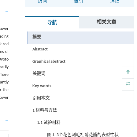
访问
被引
详细
相关文章
导航
lower
eding
摘要
k red
Abstract
es of
Kyoto
Graphical abstract
arily
关键词
There
antly
Key words
n the
lower
引用本文
1 材料与方法
1.1 试验材料
图１ 3个花色刺毛杜鹃花瓣的表型性状