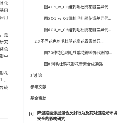
其化
的韦恩图
图4 C-1_vs_C-3组刺毛杜鹃花瓣差异代谢
基因
物质比较
应用
图5 C-1_vs_C-5组刺毛杜鹃花瓣差异代谢
物质比较
图6 C-3_vs_C-5组刺毛杜鹃花瓣差异代谢
，是
物质比较
2.3 不同花色刺毛杜鹃花瓣花青素差异
研究
葵色
代谢物质的KEGG功能注释及富集分析
图7 3种花色刺毛杜鹃花瓣差异代谢物
花瓣中
KEGG分类图
图8 刺毛杜鹃花瓣花青素合成通路
伞形花
3 讨 论
7
］
、
参考文献
异较
基金资助
降温路面涂层混合反射行为及其对道路光环境
[1]
安全的影响研究
Engineering
. 2026, Vol.58(3): 1-303