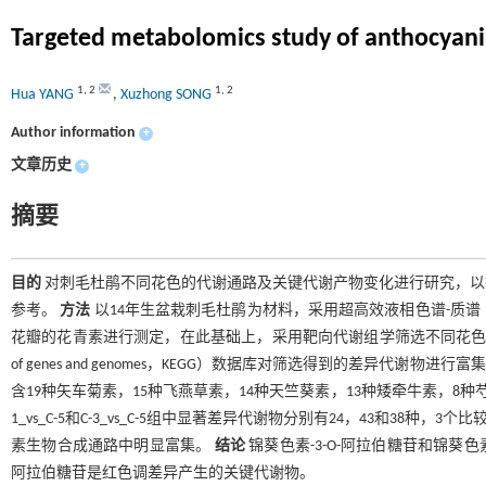
Targeted metabolomics study of anthocyanin
1
,
2
1
,
2
Hua YANG
,
Xuzhong SONG
Author information
+
文章历史
+
摘要
目的
对刺毛杜鹃不同花色的代谢通路及关键代谢产物变化进行研究，以
参考。
方法
以14年生盆栽刺毛杜鹃为材料，采用超高效液相色谱-质谱（UP
花瓣的花青素进行测定，在此基础上，采用靶向代谢组学筛选不同花色刺毛杜鹃
of genes and genomes，KEGG）数据库对筛选得到的差异代谢物进行
含19种矢车菊素，15种飞燕草素，14种天竺葵素，13种矮牵牛素，8种芍药
1_vs_C-5和C-3_vs_C-5组中显著差异代谢物分别有24，43和3
素生物合成通路中明显富集。
结论
锦葵色素-3-O-阿拉伯糖苷和锦葵色
阿拉伯糖苷是红色调差异产生的关键代谢物。