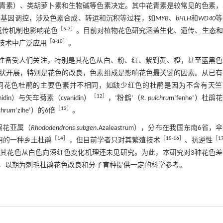
青素）、类胡萝卜素和生物碱等色素决定。其中花青素是较常见的色素，
个基因调控，涉及色素合成、转运和沉积等过程，如
MYB
、
bHLH
和
WD40
等
［
5
-
7
］
遗传机制也影响花色
。目前对植物花色研究涵盖生化、遗传、生态和
［
8
-
10
］
技术中广泛应用
。
性备受人们关注，特别是其花色从白、粉、红、紫到黄、橙，甚至蓝黑色
状开展，特别是花色的改良，色素组成是影响花色最关键的因素。从已有
同花色杜鹃的主要色素并不相同，如缺少红色的杜鹃是因为不含有天竺
［
12
］
din）与矢车菊素（cyanidin）
，‘粉鹤’（
R. pulchrum
‘fenhe’）杜鹃
［
13
］
chrum
‘zihe’）的6倍
。
银花亚属（
Rhododendrons subgen.
Azaleastrum），分布在我国东南6省，
［
14
］
［
15
-
16
］
［
1
用的一种乡土杜鹃
，但目前学者只对其繁殖技术
、抗逆性
其花色从白色向深红色变化机理还未见研究。为此，本研究对3种花色差
，以期为刺毛杜鹃花色改良和分子育种提供一定的科学参考。