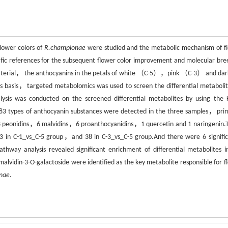
lower colors of
R.championae
were studied and the metabolic mechanism of f
ic references for the subsequent flower color improvement and molecular bre
terial， the anthocyanins in the petals of white （C-5），pink （C-3） and dar
basis，targeted metabolomics was used to screen the differential metabolit
ysis was conducted on the screened differential metabolites by using the 
 83 types of anthocyanin substances were detected in the three samples，prim
8 peonidins，6 malvidins，6 proanthocyanidins，1 quercetin and 1 naringenin.
43 in C-1_vs_C-5 group，and 38 in C-3_vs_C-5 group.And there were 6 signific
hway analysis revealed significant enrichment of differential metabolites i
alvidin-3-O-galactoside were identified as the key metabolite responsible for f
nae
.