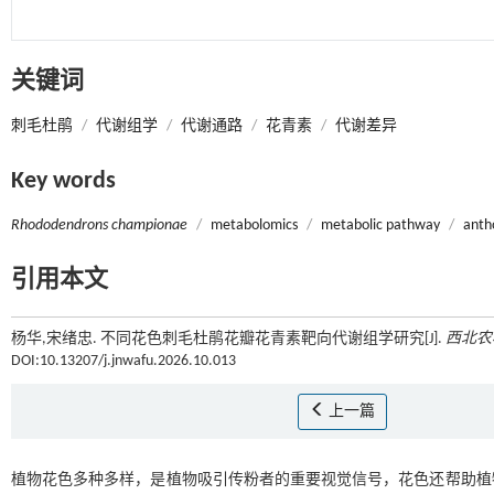
关键词
刺毛杜鹃
/
代谢组学
/
代谢通路
/
花青素
/
代谢差异
Key words
Rhododendrons championae
/
metabolomics
/
metabolic pathway
/
anth
引用本文
杨华,宋绪忠. 不同花色刺毛杜鹃花瓣花青素靶向代谢组学研究[J].
西北农
DOI:10.13207/j.jnwafu.2026.10.013
上一篇
植物花色多种多样，是植物吸引传粉者的重要视觉信号，花色还帮助植