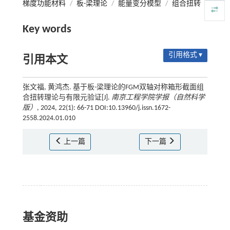
梯度功能材料
/
板-梁理论
/
能量变分模型
/
组合扭转
Key words
引用格式 ▾
引用本文
张文福, 黄鸿杰. 基于板-梁理论的FGM双轴对称箱形截面组
合扭转理论与有限元验证[J].
南京工程学院学报（自然科学
版）
, 2024, 22(1): 66-71 DOI:10.13960/j.issn.1672-
2558.2024.01.010
上一篇
下一篇
基金资助