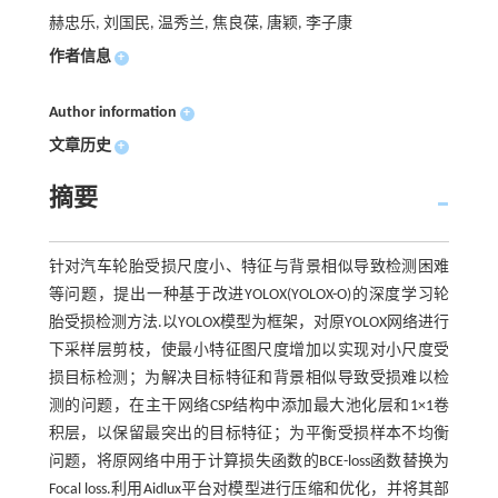
赫忠乐, 刘国民, 温秀兰, 焦良葆, 唐颖, 李子康
作者信息
+
Author information
+
文章历史
+
摘要
针对汽车轮胎受损尺度小、特征与背景相似导致检测困难
等问题，提出一种基于改进YOLOX(YOLOX-O)的深度学习轮
胎受损检测方法.以YOLOX模型为框架，对原YOLOX网络进行
下采样层剪枝，使最小特征图尺度增加以实现对小尺度受
损目标检测；为解决目标特征和背景相似导致受损难以检
测的问题，在主干网络CSP结构中添加最大池化层和1×1卷
积层，以保留最突出的目标特征；为平衡受损样本不均衡
问题，将原网络中用于计算损失函数的BCE-loss函数替换为
Focal loss.利用Aidlux平台对模型进行压缩和优化，并将其部