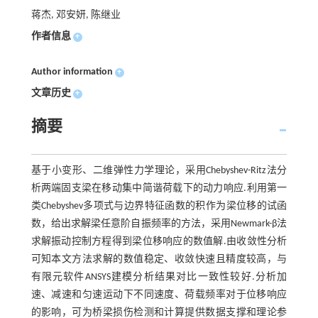
蒋杰, 邓安妍, 陈继业
作者信息
+
Author information
+
文章历史
+
摘要
基于小变形、二维弹性力学理论，采用Chebyshev-Ritz法分
析两端固支梁在移动集中简谐荷载下的动力响应.利用第一
类Chebyshev多项式与边界特征函数的积作为梁位移的试函
数，给出求解梁任意阶自振频率的方法，采用Newmark-β法
求解振动控制方程得到梁位移响应的数值解.由收敛性分析
可知本文方法求解的数值稳定、收敛快速且精度较高，与
有限元软件ANSYS建模分析结果对比一致性较好.分析加
速、减速和匀速运动下不同速度、荷载频率对于位移响应
的影响，可为桥梁损伤检测和计算提供数据支撑和理论参