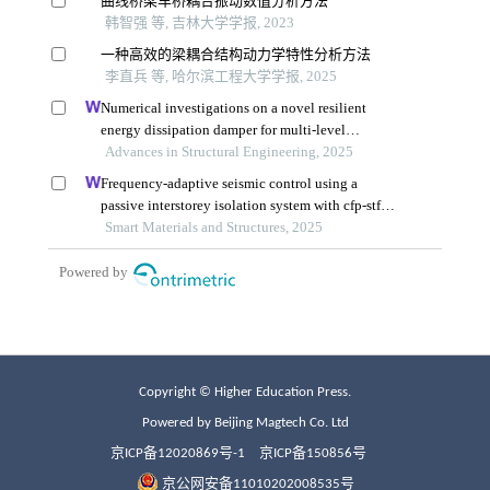
Copyright © Higher Education Press.
Powered by Beijing Magtech Co. Ltd
京ICP备12020869号-1
京ICP备150856号
京公网安备11010202008535号