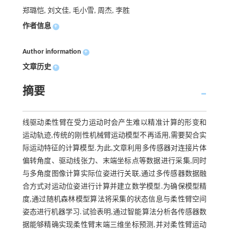
郑璐恺, 刘文佳, 毛小雪, 周杰, 李胜
作者信息
+
Author information
+
文章历史
+
摘要
线驱动柔性臂在受力运动时会产生难以精准计算的形变和
运动轨迹,传统的刚性机械臂运动模型不再适用,需要契合实
际运动特征的计算模型.为此,文章利用多传感器对连接片体
偏转角度、驱动线张力、末端坐标点等数据进行采集,同时
与多角度图像计算实际位姿进行关联,通过多传感器数据融
合方式对运动位姿进行计算并建立数学模型.为确保模型精
度,通过随机森林模型算法将采集的状态信息与柔性臂空间
姿态进行机器学习.试验表明,通过智能算法分析各传感器数
据能够精确实现柔性臂末端三维坐标预测,并对柔性臂运动