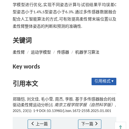
学模型进行优化,实现不同姿态计算与试验结果平均误差C
型姿态小于1.4%,S型姿态小于6.3%.通过多传感器数据融合
配合人工智能算法的方式,可有效提高柔性臂末端位置以及
柔性臂整体姿态的判断和预测的准确性.
关键词
柔性臂
/
运动学模型
/
传感器
/
机器学习算法
Key words
引用格式 ▾
引用本文
郑璐恺, 刘文佳, 毛小雪, 周杰, 李胜. 基于多传感器融合的线
驱动柔性臂运动分析[J].
南京工程学院学报（自然科学版）
,
2025, 23(1): 1-9 DOI:10.13960/j.issn.1672-2558.2025.01.001
上一篇
下一篇