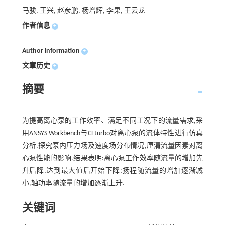
马骏, 王兴, 赵彦鹏, 杨增辉, 李果, 王云龙
作者信息
+
Author information
+
文章历史
+
摘要
为提高离心泵的工作效率、满足不同工况下的流量需求,采
用ANSYS Workbench与CFturbo对离心泵的流体特性进行仿真
分析,探究泵内压力场及速度场分布情况,厘清流量因素对离
心泵性能的影响.结果表明:离心泵工作效率随流量的增加先
升后降,达到最大值后开始下降;扬程随流量的增加逐渐减
小,轴功率随流量的增加逐渐上升.
关键词