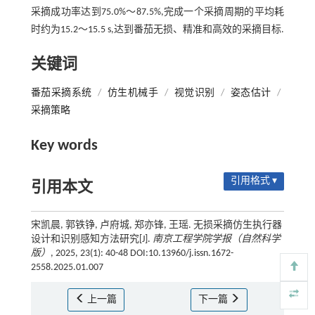
采摘成功率达到75.0%～87.5%,完成一个采摘周期的平均耗
时约为15.2～15.5 s,达到番茄无损、精准和高效的采摘目标.
关键词
番茄采摘系统
/
仿生机械手
/
视觉识别
/
姿态估计
/
采摘策略
Key words
引用格式 ▾
引用本文
宋凯晨, 郭铁铮, 卢府城, 郑亦锋, 王瑶. 无损采摘仿生执行器
设计和识别感知方法研究[J].
南京工程学院学报（自然科学
版）
, 2025, 23(1): 40-48 DOI:10.13960/j.issn.1672-
2558.2025.01.007
上一篇
下一篇