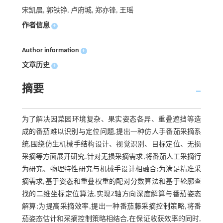
宋凯晨, 郭铁铮, 卢府城, 郑亦锋, 王瑶
作者信息
+
Author information
+
文章历史
+
摘要
为了解决因菜园环境复杂、果实姿态各异、重叠遮挡等造
成的番茄难以识别与定位问题,提出一种仿人手番茄采摘系
统,围绕仿生机械手结构设计、视觉识别、目标定位、无损
采摘等方面展开研究.针对无损采摘需求,将番茄人工采摘行
为研究、物理特性研究与机械手设计相融合;为满足精准采
摘需求,基于姿态和重叠权重的配对分数算法和基于轮廓查
找的二维坐标定位算法,实现Z轴方向深度解算与番茄姿态
解算;为提高采摘效率,提出一种番茄藤采摘控制策略,将番
茄姿态估计和采摘控制策略相结合,在保证收获效率的同时,