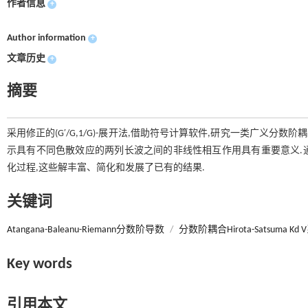
作者信息
+
Author information
+
文章历史
+
摘要
采用修正的(G′/G,1/G)-展开法,借助符号计算软件,研究一类广义分数阶耦合
示具有不同色散效应的两列长波之间的非线性相互作用具有重要意义.
化过程,这些解丰富、简化和发展了已有的结果.
关键词
Atangana-Baleanu-Riemann分数阶导数
/
分数阶耦合Hirota-Satsuma Kd
Key words
引用本文