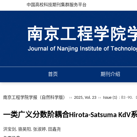
中国高校科技期刊集群服务平台
首页
期刊介绍
南京工程学院学报（自然科学版）
››
2025, Vol. 23
››
Issue (1)
: 83 -90.
一类广义分数阶耦合Hirota-Satsuma K
洪宝剑, 骆昊阳, 张淑婷, 田鑫尧