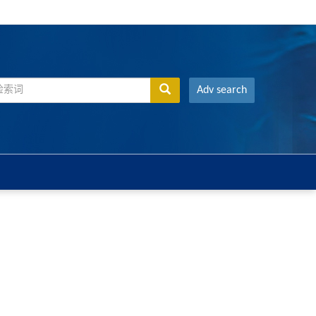
Adv search