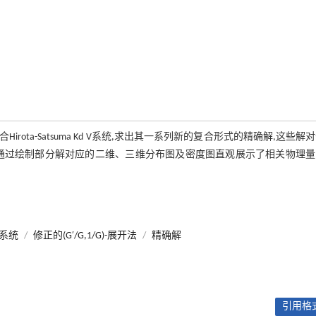
Hirota-Satsuma Kd V系统,求出其一系列新的复合形式的精确解,这些解
通过绘制部分解对应的二维、三维分布图及密度图直观展示了相关物理量
 V系统
/
修正的(G′/G,1/G)-展开法
/
精确解
引用格式