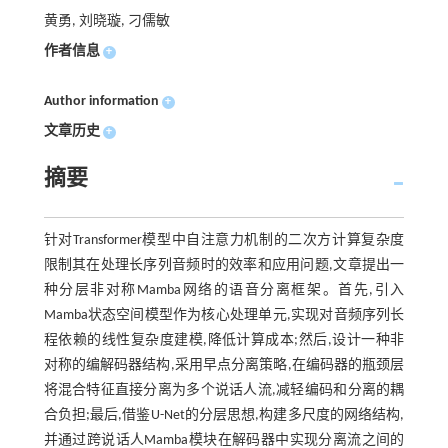
黄勇, 刘晓璇, 刁儒敏
作者信息
+
Author information
+
文章历史
+
摘要
针对Transformer模型中自注意力机制的二次方计算复杂度
限制其在处理长序列音频时的效率和应用问题,文章提出一
种分层非对称Mamba网络的语音分离框架。首先,引入
Mamba状态空间模型作为核心处理单元,实现对音频序列长
程依赖的线性复杂度建模,降低计算成本;然后,设计一种非
对称的编解码器结构,采用早点分离策略,在编码器的瓶颈层
将混合特征直接分离为多个说话人流,减轻编码和分离的耦
合负担;最后,借鉴U-Net的分层思想,构建多尺度的网络结构,
并通过跨说话人Mamba模块在解码器中实现分离流之间的