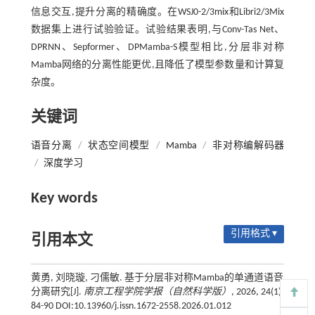
信息交互,提升分离的精确度。在WSJ0-2/3mix和Libri2/3Mix
数据集上进行试验验证。试验结果表明,与Conv-Tas Net、
DPRNN、Sepformer、DPMamba-S模型相比,分层非对称
Mamba网络的分离性能更优,且降低了模型参数量和计算复
杂度。
关键词
语音分离
/
状态空间模型
/
Mamba
/
非对称编解码器
/
深度学习
Key words
引用格式 ▾
引用本文
黄勇, 刘晓璇, 刁儒敏. 基于分层非对称Mamba的单通道语音
分离研究[J].
南京工程学院学报（自然科学版）
, 2026, 24(1):
84-90 DOI:10.13960/j.issn.1672-2558.2026.01.012