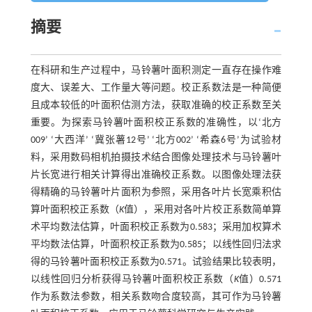
摘要
在科研和生产过程中，马铃薯叶面积测定一直存在操作难
度大、误差大、工作量大等问题。校正系数法是一种简便
且成本较低的叶面积估测方法，获取准确的校正系数至关
重要。为探索马铃薯叶面积校正系数的准确性，以‘北方
009’ ‘大西洋’ ‘冀张薯12号’ ‘北方002’ ‘希森6号’为试验材
料，采用数码相机拍摄技术结合图像处理技术与马铃薯叶
片长宽进行相关计算得出准确校正系数。以图像处理法获
得精确的马铃薯叶片面积为参照，采用各叶片长宽乘积估
算叶面积校正系数（
K
值），采用对各叶片校正系数简单算
术平均数法估算，叶面积校正系数为0.583；采用加权算术
平均数法估算，叶面积校正系数为0.585；以线性回归法求
得的马铃薯叶面积校正系数为0.571。试验结果比较表明，
以线性回归分析获得马铃薯叶面积校正系数（
K
值）0.571
作为系数法参数，相关系数吻合度较高，其可作为马铃薯