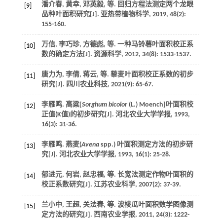
潘介春, 黄幸, 邓英毅,
等
. 回归方程法测定两个龙眼
[9]
品种叶面积研究[J].
亚热带植物科学
,
2019
,
48
(2):
155-160.
万信, 李巧珍, 方德彪,
等
. 一种马铃薯叶面积校正系
[10]
数的确定方法[J].
资源科学
,
2012
,
34
(8): 1533-1537.
唐力为, 李倩, 蒋云,
等
. 藜麦叶面积校正系数的初步
[11]
研究[J].
四川农业科技
,
2021
(9): 65-67.
李雁鸣. 高粱[
Sorghum bicolor
(L.) Moench]叶面积校
[12]
正值(K值)的初步研究[J].
河北农业大学学报
,
1993
,
16
(3): 31-36.
李雁鸣. 燕麦(
Avena
spp.) 叶面积测定方法的初步研
[13]
究[J].
河北农业大学学报
,
1993
,
16
(1): 25-28.
郁进元, 何岩, 赵忠福,
等
. 长宽法测定作物叶面积的
[14]
校正系数研究[J].
江苏农业科学
,
2007
(2): 37-39.
兰小中, 王超, 关法春,
等
. 波棱瓜叶面积数学图像测
[15]
定方法的研究[J].
西南农业学报
,
2011
,
24
(3): 1222-