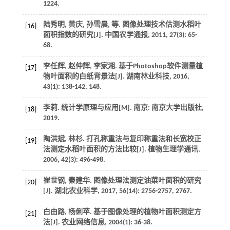
1224.
陆秀明, 黄庆, 孙雪晨,
等
. 图像处理技术估测水稻叶
[16]
面积指数的研究[J].
中国农学通报
,
2011
,
27
(3): 65-
68.
李任辉, 赵仲辉, 李家湘. 基于Photoshop软件测量植
[17]
物叶面积的白纸背景法[J].
湖南林业科技
,
2016
,
43
(1): 138-142, 148.
李莉.
统计学原理与应用
[M]. 南京: 南京大学出版社,
[18]
2019
.
陶洪斌, 林杉. 打孔称重法与复印称重法和长宽校正
[19]
法测定水稻叶面积的方法比较[J].
植物生理学通讯
,
2006
,
42
(3): 496-498.
崔世钢, 秦建华. 图像处理法测定油菜叶面积的研究
[20]
[J].
湖北农业科学
,
2017
,
56
(14): 2756-2757, 2767.
白由路, 杨俐苹. 基于图像处理的植物叶面积测定方
[21]
法[J].
农业网络信息
,
2004
(1): 36-38.