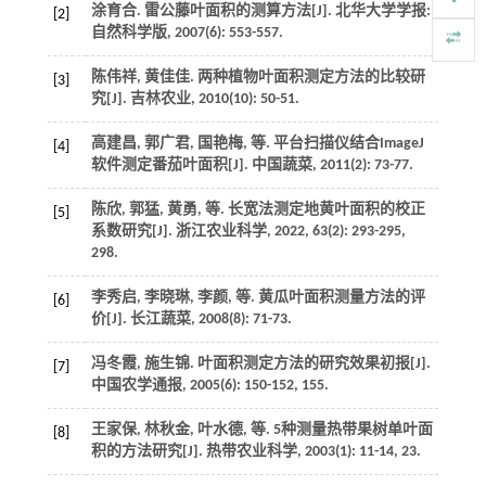
涂育合. 雷公藤叶面积的测算方法[J].
北华大学学报:
[2]
自然科学版
,
2007
(6): 553-557.
陈伟祥, 黄佳佳. 两种植物叶面积测定方法的比较研
[3]
究[J].
吉林农业
,
2010
(10): 50-51.
高建昌, 郭广君, 国艳梅,
等
. 平台扫描仪结合ImageJ
[4]
软件测定番茄叶面积[J].
中国蔬菜
,
2011
(2): 73-77.
陈欣, 郭猛, 黄勇,
等
. 长宽法测定地黄叶面积的校正
[5]
系数研究[J].
浙江农业科学
,
2022
,
63
(2): 293-295,
298.
李秀启, 李晓琳, 李颜,
等
. 黄瓜叶面积测量方法的评
[6]
价[J].
长江蔬菜
,
2008
(8): 71-73.
冯冬霞, 施生锦. 叶面积测定方法的研究效果初报[J].
[7]
中国农学通报
,
2005
(6): 150-152, 155.
王家保, 林秋金, 叶水德,
等
. 5种测量热带果树单叶面
[8]
积的方法研究[J].
热带农业科学
,
2003
(1): 11-14, 23.