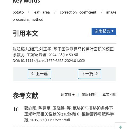
Key words
potato
/
leaf area
/
correction coefficient
/
image
processing method
引用格式 ▾
引用本文
张弘韬,张继宗,刘玉华. 基于图像测算马铃薯叶面积的校正
系数[J].
中国马铃薯
, 2024, 38(1): 53-58
DOI:10.19918/j.cnki.1672-3635.2024.01.008
上一篇
下一篇
参考文献
原文顺序
|
出版日期
|
本文引用
郭向阳, 陈建军, 卫晓轶,
等
. 氮胁迫与非胁迫条件下
[1]
玉米叶形相关性状的QTL分析[J].
植物营养与肥料学
报
,
2019
,
25
(11): 1929-1938.