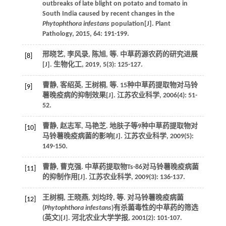
outbreaks of late blight on potato and tomato in
South India caused by recent changes in the
Phytophthora infestans
population[J].
Plant
Pathology
,
2015
,
64
: 191-199.
邢晓艺, 李风录, 陈旭,
等
. 中草药源农药的研究进展
[8]
[J].
生物化工
,
2019
,
5
(3): 125-127.
曹静, 客绍英, 王树桐,
等
. 15种中草药提取物对马铃
[9]
薯晚疫病的抑制效果[J].
江苏农业科学
,
2006
(4): 51-
52.
曹静, 赵志军, 马艳芝. 地肤子等9种中草药提取物对
[10]
马铃薯晚疫病菌的影响[J].
江苏农业科学
,
2009
(5):
149-150.
曹静, 曹克强. 中草药提取物Ts-86对马铃薯晚疫病菌
[11]
的抑制作用[J].
江苏农业科学
,
2009
(3): 136-137.
王树桐, 王晓燕, 刘均玲,
等
. 对马铃薯晚疫病菌
[12]
(
Phytophthora infestans
)有杀菌毒性的中草药的筛选
(英文)[J].
河北农业大学学报
,
2001
(2): 101-107.