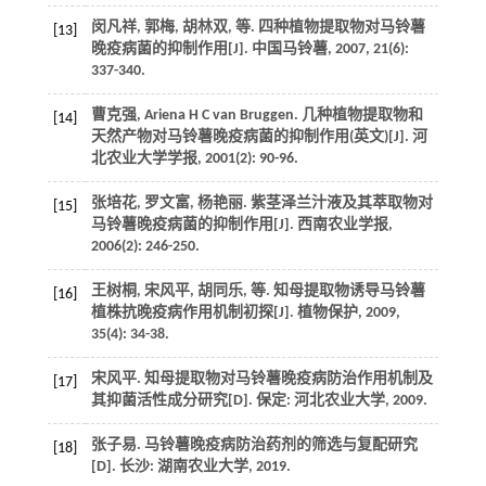
闵凡祥, 郭梅, 胡林双,
等
. 四种植物提取物对马铃薯
[13]
晚疫病菌的抑制作用[J].
中国马铃薯
,
2007
,
21
(6):
337-340.
曹克强, Ariena H C van Bruggen. 几种植物提取物和
[14]
天然产物对马铃薯晚疫病菌的抑制作用(英文)[J].
河
北农业大学学报
,
2001
(2): 90-96.
张培花, 罗文富, 杨艳丽. 紫茎泽兰汁液及其萃取物对
[15]
马铃薯晚疫病菌的抑制作用[J].
西南农业学报
,
2006
(2): 246-250.
王树桐, 宋风平, 胡同乐,
等
. 知母提取物诱导马铃薯
[16]
植株抗晚疫病作用机制初探[J].
植物保护
,
2009
,
35
(4): 34-38.
宋风平.
知母提取物对马铃薯晚疫病防治作用机制及
[17]
其抑菌活性成分研究
[D]. 保定: 河北农业大学,
2009
.
张子易.
马铃薯晚疫病防治药剂的筛选与复配研究
[18]
[D]. 长沙: 湖南农业大学,
2019
.