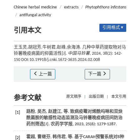
Chinese herbal medicine
/
extracts
/
Phytophthora infestans
/
antifungal activity
引用格式 ▾
引用本文
王玉灵,胡冠芳,牛树君,赵峰,余海涛. 几种中草药提取物对马
铃薯晚疫病菌的抑菌活性[J].
中国马铃薯
, 2024, 38(2): 142-
150 DOI:10.19918/j.cnki.1672-3635.2024.02.008
上一篇
下一篇
参考文献
原文顺序
|
出版日期
|
本文引用
路粉, 吴杰, 赵建江,
等
. 致病疫霉对烯酰吗啉和双炔
[1]
酰菌胺的敏感性动态监测及马铃薯晚疫病田间防治
药剂筛选[J].
农药学学报
,
2023
,
25
(6): 1279-1287.
霍超, 曹继芬, 韩伟君,
等
. 基于CARAH预警系统对8种
[2]