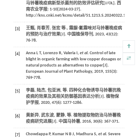
马铃薯晚疫病新型杀菌剂的防效评估研究[J/OL].
西
南农业学报
: 1-10[2024-03-27].
http://kns.cnki.net/kcms/detail/51.1213.S.20240322.1037.00
王甄, 肖春芳,
张宏
等
., 霜脲·氰霜唑对马铃薯晚疫病
[3]
的预防与治疗效果[J].
中国植保导刊
,
2023
,
43
(12):
76-78.
Anna
L T
,
Lorenzo
R
,
Valeria
I
,
et al
. Control of late
[4]
blight in organic farming with low copper dosages or
natural products as alternatives to copper[J].
European Journal of Plant Pathology
,
2019
,
155
(3):
769-778.
李磊, 陆杰, 包亚洲,
等
. 四种化合物诱导马铃薯抗晚
[5]
疫病的效果及其相关防御基因表达分析[J].
植物保
护学报
,
2020
,
47
(6): 1277-1286.
黄新异, 武东波, 蒙静,
等
. 植物提取物防治马铃薯晚
[6]
疫病研究进展[J].
中国马铃薯
,
2016
,
30
(6): 367-371.
Chowdappa
P
,
Kumar
N B J
,
Madhura
S
,
et al.
Severe
[7]