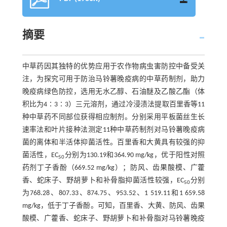
摘要
中草药因其独特的优势应用于农作物病虫害防控中备受关
注，为探究可用于防治马铃薯晚疫病的中草药制剂，助力
晚疫病绿色防控，选用无水乙醇、石油醚及乙酸乙酯（体
积比为4∶3∶3）三元溶剂，通过冷浸渍法提取百里香等11
种中草药不同部位获得相应制剂。分别采用平板菌丝生长
速率法和叶片接种法测定11种中草药制剂对马铃薯晚疫病
菌的离体和半活体抑菌活性。百里香和大黄具有较强的抑
菌活性，EC
分别为130.19和364.90 mg/kg，优于阳性对照
50
药剂丁子香酚（669.52 mg/kg）；防风、齿果酸模、广藿
香、蛇床子、野胡萝卜和补骨脂抑菌活性较强，EC
分别
50
为768.28、807.33、874.75、953.52、1 519.11和1 659.58
mg/kg，低于丁子香酚。可知，百里香、大黄、防风、齿果
酸模、广藿香、蛇床子、野胡萝卜和补骨脂对马铃薯晚疫