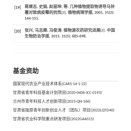
蒋继志, 史娟, 赵丽坤,
等
. 几种植物提取物诱导马铃
[19]
薯对致病疫霉的抗性[J].
植物病理学报
,
2001
,
31
(2):
144-151.
张兴, 马志卿, 冯俊涛. 植物源农药研究进展[J].
中国
[20]
生物防治学报
,
2015
,
31
(5): 685-698.
基金资助
国家现代农业产业技术体系(CARS-14-1-22)
甘肃省青年科技基金计划项目(2020-0406-JCC-0193)
兰州市青年科技人才创新项目(2023-QN-166)
甘肃省陇原青年创新创业人才（团队）项目(2022LQTD40)
甘肃省农业科学院重点研发项目(2022GAAS15)