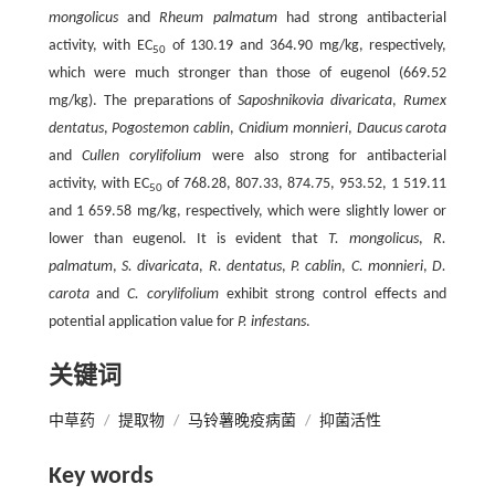
mongolicus
and
Rheum palmatum
had strong antibacterial
activity, with EC
of 130.19 and 364.90 mg/kg, respectively,
50
which were much stronger than those of eugenol (669.52
mg/kg). The preparations of
Saposhnikovia divaricata
,
Rumex
dentatus
,
Pogostemon cablin
,
Cnidium monnieri
,
Daucus carota
and
Cullen corylifolium
were also strong for antibacterial
activity, with EC
of 768.28, 807.33, 874.75, 953.52, 1 519.11
50
and 1 659.58 mg/kg, respectively, which were slightly lower or
lower than eugenol. It is evident that
T. mongolicus
,
R.
palmatum
,
S. divaricata
,
R. dentatus
,
P. cablin
,
C. monnieri
,
D.
carota
and
C. corylifolium
exhibit strong control effects and
potential application value for
P. infestans
.
关键词
中草药
/
提取物
/
马铃薯晚疫病菌
/
抑菌活性
Key words