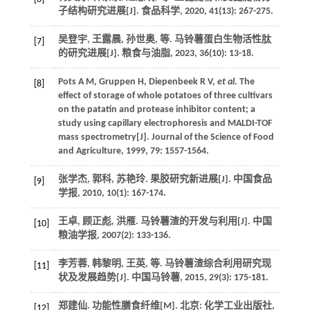
子结构研究进展[J].
食品科学
,
2020
,
41
(13): 267-275.
吴登宇, 王露晨, 孙世奥,
等
. 马铃薯蛋白生物活性肽
[7]
的研究进展[J].
粮食与油脂
,
2023
,
36
(10): 13-18.
Pots
A M
,
Gruppen
H
,
Diepenbeek
R V
,
et al.
The
[8]
effect of storage of whole potatoes of three cultivars
on the patatin and protease inhibitor content; a
study using capillary electrophoresis and MALDI-TOF
mass spectrometry[J].
Journal of the Science of Food
and Agriculture
,
1999
,
79
: 1557-1564.
张学杰, 郭科, 苏艳玲. 果胶研究新进展[J].
中国食品
[9]
学报
,
2010
,
10
(1): 167-174.
王卓, 顾正彪, 洪雁. 马铃薯渣的开发与利用[J].
中国
[10]
粮油学报
,
2007
(2): 133-136.
李芳蓉, 韩黎明, 王英,
等
. 马铃薯渣综合利用研究现
[11]
状及发展趋势[J].
中国马铃薯
,
2015
,
29
(3): 175-181.
郑建仙.
功能性膳食纤维
[M]. 北京: 化学工业出版社,
[12]