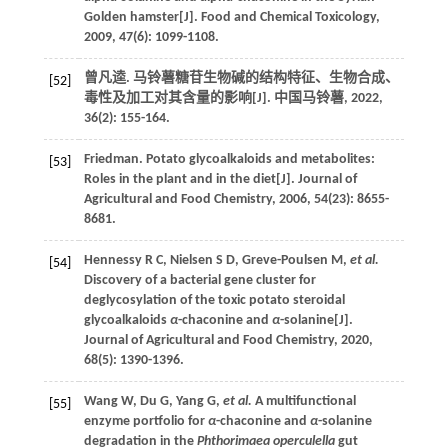
Golden hamster[J].
Food and Chemical Toxicology
,
2009
,
47
(6): 1099-1108.
曾凡逵. 马铃薯糖苷生物碱的结构特征、生物合成、
[52]
毒性及加工对其含量的影响[J].
中国马铃薯
,
2022
,
36
(2): 155-164.
Friedman. Potato glycoalkaloids and metabolites:
[53]
Roles in the plant and in the diet[J].
Journal of
Agricultural and Food Chemistry
,
2006
,
54
(23): 8655-
8681.
Hennessy
R C
,
Nielsen
S D
,
Greve-Poulsen
M
,
et al.
[54]
Discovery of a bacterial gene cluster for
deglycosylation of the toxic potato steroidal
glycoalkaloids
α
-chaconine and
α
-solanine[J].
Journal of Agricultural and Food Chemistry
,
2020
,
68
(5): 1390-1396.
Wang
W
,
Du
G
,
Yang
G
,
et al.
A multifunctional
[55]
enzyme portfolio for
α
-chaconine and
α
-solanine
degradation in the
Phthorimaea operculella
gut