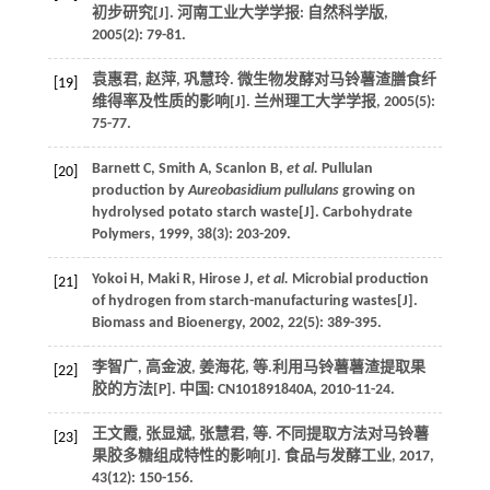
初步研究[J].
河南工业大学学报: 自然科学版
,
2005
(2): 79-81.
袁惠君, 赵萍, 巩慧玲. 微生物发酵对马铃薯渣膳食纤
[19]
维得率及性质的影响[J].
兰州理工大学学报
,
2005
(5):
75-77.
Barnett
C
,
Smith
A
,
Scanlon
B
,
et al.
Pullulan
[20]
production by
Aureobasidium pullulans
growing on
hydrolysed potato starch waste[J].
Carbohydrate
Polymers
,
1999
,
38
(3): 203-209.
Yokoi
H
,
Maki
R
,
Hirose
J
,
et al.
Microbial production
[21]
of hydrogen from starch-manufacturing wastes[J].
Biomass and Bioenergy
,
2002
,
22
(5): 389-395.
李智广, 高金波, 姜海花,
等
.利用马铃薯薯渣提取果
[22]
胶的方法[P]. 中国: CN101891840A, 2010-11-24.
王文霞, 张显斌, 张慧君,
等
. 不同提取方法对马铃薯
[23]
果胶多糖组成特性的影响[J].
食品与发酵工业
,
2017
,
43
(12): 150-156.