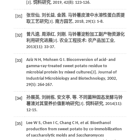
[J].
饲料研究
,
2019
,
42
(8): 123-126.
张世仙, 刘长益, 金茜. 马铃薯皮渣中水溶性蛋白质提
[31]
取工艺研究[J].
南方园艺
,
2018
,
29
(1): 5-8.
曾凡逵, 周添红, 刘刚. 马铃薯淀粉加工副产物资源化
[32]
利用研究进展[J].
农业工程技术: 农产品加工业
,
2013
(11): 33-37.
Aziz
N H
,
Mohsen
G I
. Bioconversion of acid- and
[33]
gamma-ray-treated sweet potato residue to
microbial protein by mixed cultures[J].
Journal of
Industrial Microbiology and Biotechnology
,
2002
,
29
(5): 264-267.
孙展英, 刘树栋, 安文亭,
等
. 不同菌种固态发酵马铃
[34]
薯渣对其营养价值影响研究[J].
饲料研究
,
2014
(11):
12-15.
Lee
W S
,
Chen
I C
,
Chang
C H
,
et al.
Bioethanol
[35]
production from sweet potato by co-immobilization
of saccharolytic molds and
Saccharomyces