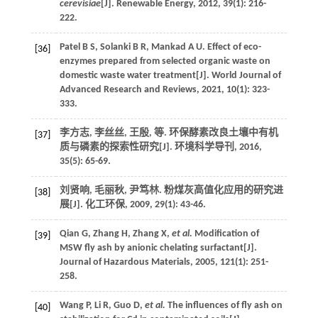
cerevisiae
[J].
Renewable Energy
,
2012
,
39
(1): 216-
222.
Patel
B S
,
Solanki
B R
,
Mankad
A U
. Effect of eco-
[36]
enzymes prepared from selected organic waste on
domestic waste water treatment[J].
World Journal of
Advanced Research and Reviews
,
2021
,
10
(1): 323-
333.
李方志, 李丝丝, 王殷,
等
. 环保酵素改良土壤中有机
[37]
质与磷素的探索性研究[J].
环境科学导刊
,
2016
,
35
(5): 65-69.
刘贤响, 毛丽秋, 尹笃林. 粉煤灰高值化应用的研究进
[38]
展[J].
化工环保
,
2009
,
29
(1): 43-46.
Qian
G
,
Zhang
H
,
Zhang
X
,
et al.
Modification of
[39]
MSW fly ash by anionic chelating surfactant[J].
Journal of Hazardous Materials
,
2005
,
121
(1): 251-
258.
Wang
P
,
Li
R
,
Guo
D
,
et al.
The influences of fly ash on
[40]