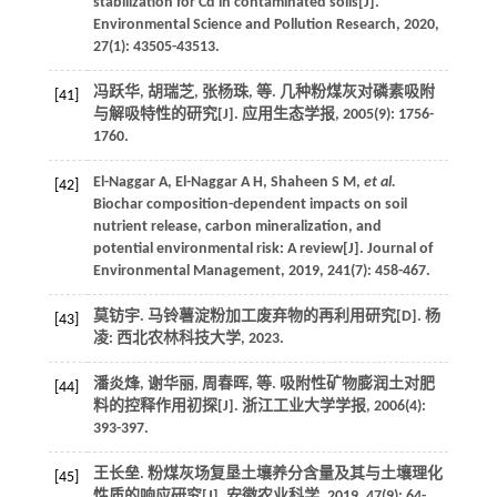
stabilization for Cd in contaminated soils[J].
Environmental Science and Pollution Research
,
2020
,
27
(1): 43505-43513.
冯跃华, 胡瑞芝, 张杨珠,
等
. 几种粉煤灰对磷素吸附
[41]
与解吸特性的研究[J].
应用生态学报
,
2005
(9): 1756-
1760.
El-Naggar
A
,
El-Naggar
A H
,
Shaheen
S M
,
et al.
[42]
Biochar composition-dependent impacts on soil
nutrient release, carbon mineralization, and
potential environmental risk: A review[J].
Journal of
Environmental Management
,
2019
,
241
(7): 458-467.
莫钫宇.
马铃薯淀粉加工废弃物的再利用研究
[D]. 杨
[43]
凌: 西北农林科技大学,
2023
.
潘炎烽, 谢华丽, 周春晖,
等
. 吸附性矿物膨润土对肥
[44]
料的控释作用初探[J].
浙江工业大学学报
,
2006
(4):
393-397.
王长垒. 粉煤灰场复垦土壤养分含量及其与土壤理化
[45]
性质的响应研究[J].
安徽农业科学
,
2019
,
47
(9): 64-