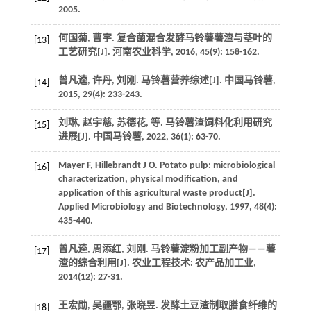
2005
.
何国菊, 曹宇. 复合菌混合发酵马铃薯薯渣与茎叶的
[13]
工艺研究[J].
河南农业科学
,
2016
,
45
(9): 158-162.
曾凡逵, 许丹, 刘刚. 马铃薯营养综述[J].
中国马铃薯
,
[14]
2015
,
29
(4): 233-243.
刘琳, 赵宇慈, 苏德花,
等
. 马铃薯渣饲料化利用研究
[15]
进展[J].
中国马铃薯
,
2022
,
36
(1): 63-70.
Mayer
F
,
Hillebrandt
J O
. Potato pulp: microbiological
[16]
characterization, physical modification, and
application of this agricultural waste product[J].
Applied Microbiology and Biotechnology
,
1997
,
48
(4):
435-440.
曾凡逵, 周添红, 刘刚. 马铃薯淀粉加工副产物——薯
[17]
渣的综合利用[J].
农业工程技术: 农产品加工业
,
2014
(12): 27-31.
王宏勋, 吴疆鄂, 张晓昱. 发酵土豆渣制取膳食纤维的
[18]