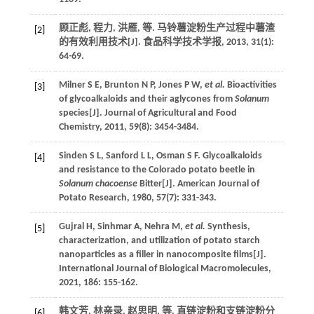
顾正彪, 程力, 洪雁,
等
. 马铃薯淀粉生产过程中薯渣
[2]
的有效利用技术[J].
食品科学技术学报
,
2013
,
31
(1):
64-69.
Milner
S E
,
Brunton
N P
,
Jones
P W
,
et al.
Bioactivities
[3]
of glycoalkaloids and their aglycones from
Solanum
species[J].
Journal of Agricultural and Food
Chemistry
,
2011
,
59
(8): 3454-3484.
Sinden
S L
,
Sanford
L L
,
Osman
S F
. Glycoalkaloids
[4]
and resistance to the Colorado potato beetle in
Solanum chacoense
Bitter[J].
American Journal of
Potato Research
,
1980
,
57
(7): 331-343.
Gujral
H
,
Sinhmar
A
,
Nehra
M
,
et al.
Synthesis,
[5]
characterization, and utilization of potato starch
nanoparticles as a filler in nanocomposite films[J].
International Journal of Biological Macromolecules
,
2021
,
186
: 155-162.
韩文芳, 林亲录, 赵思明,
等
. 直链淀粉和支链淀粉分
[6]