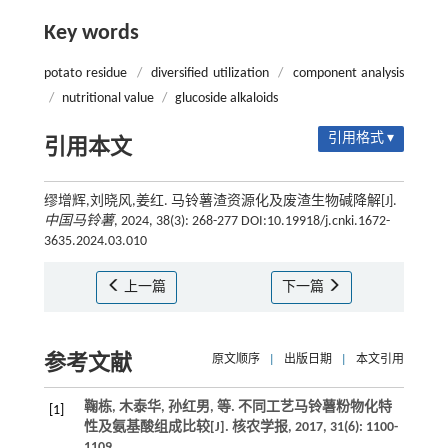
Key words
potato residue
/
diversified utilization
/
component analysis
/
nutritional value
/
glucoside alkaloids
引用格式 ▾
引用本文
缪增辉,刘晓风,姜红. 马铃薯渣资源化及废渣生物碱降解[J].
中国马铃薯
, 2024, 38(3): 268-277 DOI:10.19918/j.cnki.1672-
3635.2024.03.010
上一篇
下一篇
参考文献
原文顺序
|
出版日期
|
本文引用
鞠栋, 木泰华, 孙红男,
等
. 不同工艺马铃薯粉物化特
[1]
性及氨基酸组成比较[J].
核农学报
,
2017
,
31
(6): 1100-
1109.