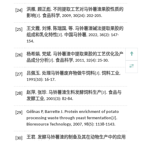
洪雁, 顾正彪. 不同提取工艺对马铃薯渣果胶性质的
[24]
影响[J].
食品科学
,
2009
,
30
(24): 202-205.
王文霞, 刘博, 陈瑞国,
等
. 马铃薯渣碱法提取果胶的
[25]
组成和乳化特性[J].
中国马铃薯
,
2022
,
36
(2): 147-
154.
杨希娟, 党斌. 马铃薯渣中提取果胶的工艺优化及产
[26]
品成分分析[J].
食品科学
,
2011
,
32
(4): 25-30.
吕佩玉. 处理马铃薯废弃物做牛饲料[J].
饲料工业
,
[27]
1991
(10): 16-17.
赵萍, 张珍. 马铃薯渣生料发酵饲料生产[J].
食品与
[28]
发酵工业
,
2001
(3): 82-84.
Gélinas
P
,
Barrette
J
. Protein enrichment of potato
[29]
processing waste through yeast fermentation[J].
Bioresource Technology
,
2007
,
98
(5): 1138-1143.
王君. 发酵马铃薯渣的制备及其在动物生产中的应用
[30]