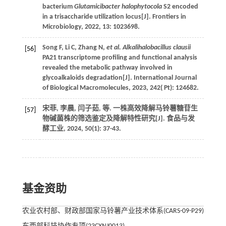
bacterium
Glutamicibacter halophytocola
S2 encoded
in a trisaccharide utilization locus[J].
Frontiers in
Microbiology
,
2022
,
13
: 1023698.
Song
F
,
Li
C
,
Zhang
N
,
et al. Alkalihalobacillus clausii
[56]
PA21 transcriptome profiling and functional analysis
revealed the metabolic pathway involved in
glycoalkaloids degradation[J].
International Journal
of Biological Macromolecules
,
2023
,
242
( Pt): 124682.
宋菲, 李晨, 闫子茹,
等
. 一株高效降解马铃薯糖苷生
[57]
物碱菌株的筛选鉴定及降解特性研究[J].
食品与发
酵工业
,
2024
,
50
(1): 37-43.
基金资助
农业农村部、财政部国家马铃薯产业技术体系(CARS-09-P29)