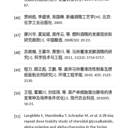
67.
贾树彪, 李盛贤, 吴国峰.
新编酒精工艺学
[M]. 北京:
[46]
化学工业出版社,
2009
.
廖兴华, 夏延斌, 周传云,
等
. 燃料酒精的发展现状和
[47]
研究趋势[J].
中国酿造
,
2008
(10): 20-23.
苏槟楠, 王慕华, 萧晋川,
等
. 马铃薯渣发酵酒精的研
[48]
究[J].
科学技术与工程
,
2011
,
11
(23): 5714-5717.
程力, 顾正彪, 王鹏,
等
. 废弃马铃薯渣改性制备瓦楞
[49]
纸板粘合剂研究[J].
环境工程学报
,
2010
,
4
(9): 2125-
2130.
王程, 霍冀川, 刘佳琪,
等
. 高产单细胞蛋白酵母的诱
[50]
变育种及培养条件优化[J].
现代农业科技
,
2010
(9):
16-21.
Langkilde
S
,
Mandimika
T
,
Schrøder
M
,
et al.
A 28-day
[51]
repeat dose toxicity study of steroidal glycoalkaloids,
alpha-solanine and alpha-chaconine in the Syrian