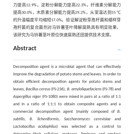
力提高12.9%，淀粉分解能力提高22.3%，纤维素分解能力
提高30.0%，木质素分解能力提高29.2%，从室温达到55 ℃
的升温幅度平均缩短17.0%。验证解淀粉芽孢杆菌和蜡样芽
孢杆菌的复合菌剂对马铃薯茎叶降解腐熟具有明显效果，
该研究为马铃薯茎叶原位快速腐熟还田提供技术支撑。
Abstract
Decomposition agent is a microbial agent that can effectively
improve the degradation of potato stems and leaves. In order to
obtain efficient decomposition agents for potato stems and
leaves,
Bacillus cereus
(FS-236),
B. amyloliquefaciens
(FS-78) and
Aspergillus niger
(FS-1080) were mixed in pairs at a ratio of 1:1
and in a ratio of 1:1:1 to obtain composite agents and a
commercial decomposition agent (mainly composed of
B.
subtilis
,
B. licheniformis
,
Saccharomyces cerevisiae
and
Lactobacillus acidophilus
) was selected as a control to