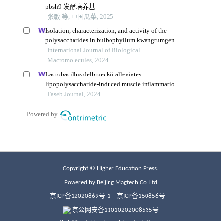
Copyright © Higher Education Press.
Powered by Beijing Magtech Co. Ltd
京ICP备12020869号-1
京ICP备150856号
京公网安备11010202008535号