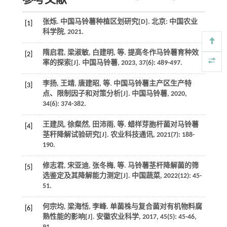
参考文献
张烁.
中国马铃薯种植区划研究
[D]. 北京: 中国农业
[1]
科学院,
2021
.
隋启君, 梁淑敏, 白建明,
等
. 提高冬作马铃薯育种效
[2]
率的探索[J].
中国马铃薯
,
2023
,
37
(6): 489-497.
李扬, 王靖, 唐建昭,
等
. 中国马铃薯主产区生产特
[3]
点、限制因子和对策分析[J].
中国马铃薯
,
2020
,
34
(6): 374-382.
王建凤, 徐粲然, 田沛雨,
等
. 蜡样芽胞杆菌对马铃薯
[4]
茎秆降解试验研究[J].
农业科技通讯
,
2021
(7): 188-
190.
修志君, 宋亚迪, 张冬梅,
等
. 马铃薯茎杆降解菌的筛
[5]
选鉴定及其降解能力测定[J].
中国蔬菜
,
2022
(12): 45-
51.
何宗均, 梁海恬, 李峰. 单菌株与复合菌对有机物料腐
[6]
熟性能的影响[J].
安徽农业科学
,
2017
,
45
(5): 45-46,