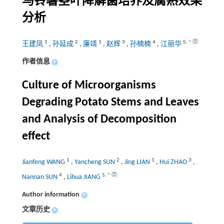
马铃薯茎叶降解菌培养及腐熟效果
分析
1
2
1
3
4
5
,
*
王建凤
,
孙延成
,
廉靖
,
赵辉
,
孙楠楠
,
江丽华
作者信息
+
Culture of Microorganisms
Degrading Potato Stems and Leaves
and Analysis of Decomposition
effect
1
2
1
3
Jianfeng WANG
,
Yancheng SUN
,
Jing LIAN
,
Hui ZHAO
,
4
5
,
*
Nannan SUN
,
Lihua JIANG
Author information
+
文章历史
+