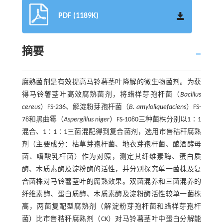
PDF (1189K)
摘要
腐熟菌剂是有效提高马铃薯茎叶降解的微生物菌剂。为获
得马铃薯茎叶高效腐熟菌剂，将蜡样芽孢杆菌（
Bacillus
cereus
）FS-236、解淀粉芽孢杆菌（
B. amyloliquefaciens
）FS-
78和黑曲霉（
Aspergillus niger
）FS-1080三种菌株分别以1∶1
混合、1∶1∶1三菌混配得到复合菌剂，选用市售秸秆腐熟
剂（主要成分：枯草芽孢杆菌、地衣芽孢杆菌、酿酒酵母
菌、嗜酸乳杆菌）作为对照，测定其纤维素酶、蛋白质
酶、木质素酶及淀粉酶的活性，并分别探究单一菌株及复
合菌株对马铃薯茎叶的腐熟效果。双菌混养和三菌混养的
纤维素酶、蛋白质酶、木质素酶及淀粉酶活性较单一菌株
高，两菌复配型腐熟剂（解淀粉芽孢杆菌和蜡样芽孢杆
菌）比市售秸秆腐熟剂（CK）对马铃薯茎叶中蛋白分解能