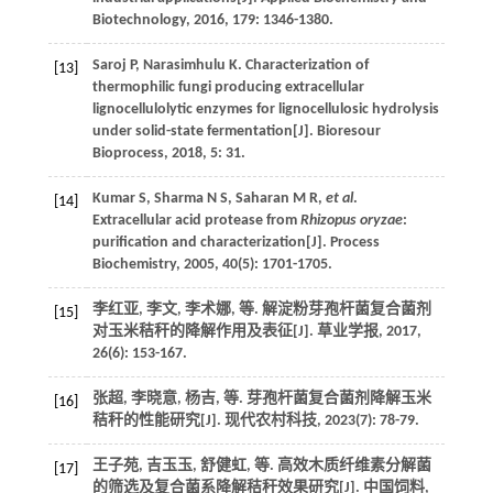
Biotechnology
,
2016
,
179
: 1346-1380.
Saroj
P
,
Narasimhulu
K
. Characterization of
[13]
thermophilic fungi producing extracellular
lignocellulolytic enzymes for lignocellulosic hydrolysis
under solid-state fermentation[J].
Bioresour
Bioprocess
,
2018
,
5
: 31.
Kumar
S
,
Sharma
N S
,
Saharan
M R
,
et al
.
[14]
Extracellular acid protease from
Rhizopus oryzae
:
purification and characterization[J].
Process
Biochemistry
,
2005
,
40
(5): 1701-1705.
李红亚, 李文, 李术娜,
等
. 解淀粉芽孢杆菌复合菌剂
[15]
对玉米秸秆的降解作用及表征[J].
草业学报
,
2017
,
26
(6): 153-167.
张超, 李晓意, 杨吉,
等
. 芽孢杆菌复合菌剂降解玉米
[16]
秸秆的性能研究[J].
现代农村科技
,
2023
(7): 78-79.
王子苑, 吉玉玉, 舒健虹,
等
. 高效木质纤维素分解菌
[17]
的筛选及复合菌系降解秸秆效果研究[J].
中国饲料
,