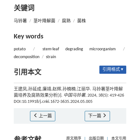
关键词
马铃薯
/
茎叶降解菌
/
腐熟
/
菌株
Key words
potato
/
stem-leaf degrading microorganism
/
decomposition
/
strain
引用格式 ▾
引用本文
王建凤,孙延成,廉靖,赵辉,孙楠楠,江丽华. 马铃薯茎叶降解
菌培养及腐熟效果分析[J].
中国马铃薯
, 2024, 38(5): 419-426
DOI:10.19918/j.cnki.1672-3635.2024.05.005
上一篇
下一篇
原文顺序
|
出版日期
|
本文引用