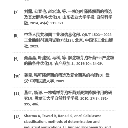
91.
刘露, 公春艳, 赵宏涛,
等
. 一株泡叶藻降解菌的筛选
[7]
及其发酵条件优化[J].
山东农业大学学报: 自然科学
版
,
2014
,
45
(4): 515-521.
中华人民共和国工业和信息化部.
QB/T 1803—2023
[8]
工业酶制剂通用试验方法
[S].
北京
: 中国轻工业出版
社,
2023
.
聂晶晶, 叶建斌, 马科,
等
. 解淀粉芽孢杆菌Y11产淀粉
[9]
的酶条件优化[J].
农产品加工
,
2019
(10): 34-39.
龚昆.
秸秆降解菌的筛选及复合菌系的构建
[D]. 武
[10]
汉: 中南民族大学,
2009
.
燕红, 杨谦. 一株蜡样芽孢杆菌对麦麸降解作用的研
[11]
究[J].
黑龙江大学自然科学学报
,
2010
,
27
(3): 391-
395, 406.
Sharma
A
,
Tewari
R
,
Rana
S S
,
et al
. Cellulases:
[12]
classification, methods of determination and
industrial applications[J].
Applied Biochemistry and