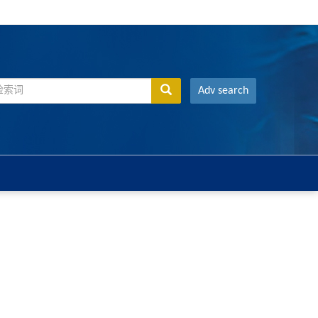
Adv search