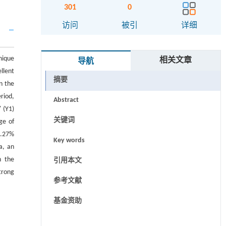
301
0
访问
被引
详细
nique
相关文章
导航
llent
摘要
in the
riod,
Abstract
 (Y1)
关键词
ge of
8.27%
Key words
a, an
h the
引用本文
trong
参考文献
基金资助