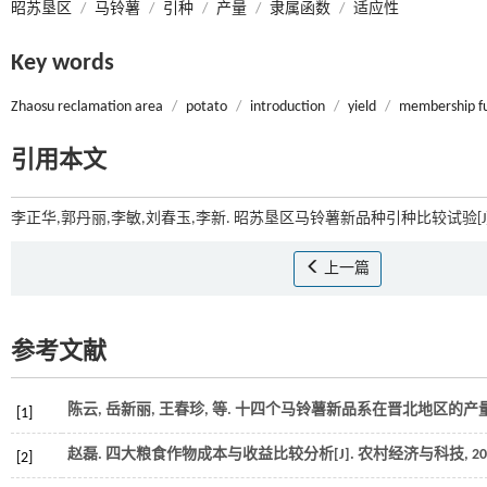
昭苏垦区
/
马铃薯
/
引种
/
产量
/
隶属函数
/
适应性
Key words
Zhaosu reclamation area
/
potato
/
introduction
/
yield
/
membership f
引用本文
李正华,郭丹丽,李敏,刘春玉,李新. 昭苏垦区马铃薯新品种引种比较试验[J]
上一篇
参考文献
陈云, 岳新丽, 王春珍,
等
. 十四个马铃薯新品系在晋北地区的产量表
[1]
赵磊. 四大粮食作物成本与收益比较分析[J].
农村经济与科技
,
20
[2]