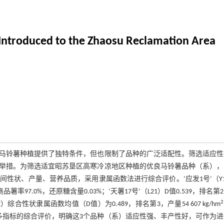
 Introduced to the Zhaosu Reclamation Area
马铃薯种植提供了独特条件，但也限制了品种的广泛适配性。筛选适应性
举措。为筛选适宜昭苏垦区高寒冷凉地区种植的优良马铃薯品种（系），
间性状、产量、营养品质，采用隶属函数法进行综合评价。‘应发1号’（Y
品薯率97.0%，还原糖含量0.03%；‘天薯17号’（L21）D值0.539，排名第
2
2）综合性状隶属函数均值（D值）为0.489，排名第3，产量54 607 kg/hm
法对多指标的综合评价，明确这3个品种（系）适应性强、丰产性好，可作为