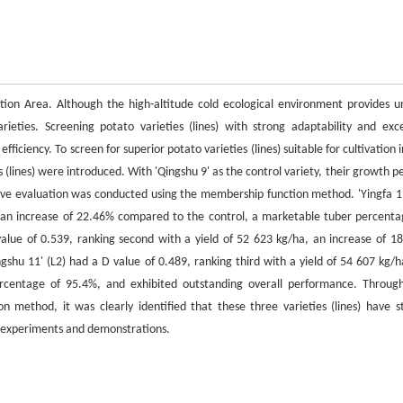
ion Area. Although the high-altitude cold ecological environment provides u
arieties. Screening potato varieties (lines) with strong adaptability and exce
iciency. To screen for superior potato varieties (lines) suitable for cultivation 
(lines) were introduced. With 'Qingshu 9' as the control variety, their growth pe
sive evaluation was conducted using the membership function method. 'Yingfa 1'
a, an increase of 22.46% compared to the control, a marketable tuber percenta
alue of 0.539, ranking second with a yield of 52 623 kg/ha, an increase of 1
hu 11' (L2) had a D value of 0.489, ranking third with a yield of 54 607 kg/h
rcentage of 95.4%, and exhibited outstanding overall performance. Throug
 method, it was clearly identified that these three varieties (lines) have s
er experiments and demonstrations.