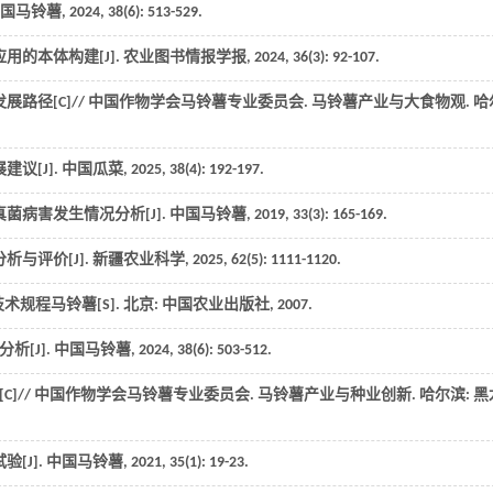
国马铃薯
,
2024
,
38
(6): 513-529.
用的本体构建[J].
农业图书情报学报
,
2024
,
36
(3): 92-107.
路径[C]//
中国作物学会马铃薯专业委员会. 马铃薯产业与大食物观
. 
建议[J].
中国瓜菜
,
2025
,
38
(4): 192-197.
菌病害发生情况分析[J].
中国马铃薯
,
2019
,
33
(3): 165-169.
析与评价[J].
新疆农业科学
,
2025
,
62
(5): 1111-1120.
鉴定技术规程马铃薯
[S].
北京
: 中国农业出版社,
2007
.
析[J].
中国马铃薯
,
2024
,
38
(6): 503-512.
]//
中国作物学会马铃薯专业委员会. 马铃薯产业与种业创新
. 哈尔滨: 
[J].
中国马铃薯
,
2021
,
35
(1): 19-23.