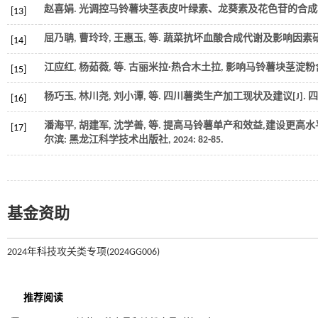
赵喜娟.
光调控马铃薯块茎表皮叶绿素、龙葵素及花色苷的合成
[13]
屈乃聃, 曹玲玲, 王惠玉,
等
. 蔬菜抗坏血酸合成代谢及影响因素研究
[14]
江应红, 杨茹薇,
等
. 古丽米拉·热合木土拉, 影响马铃薯块茎淀粉含
[15]
杨巧玉, 林川尧, 刘小谭,
等
. 四川薯类生产加工现状及建议[J].
四
[16]
潘海平, 胡建军, 沈学善,
等
. 提高马铃薯单产和效益,建设更高水平
[17]
尔滨: 黑龙江科学技术出版社,
2024
: 82-85.
基金资助
2024年科技攻关类专项(2024GG006)