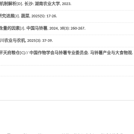
机制解析
[D]. 长沙: 湖南农业大学,
2023
.
进展[J].
蔬菜
,
2025
(5): 17-26.
量的因素[J].
中国马铃薯
,
2024
,
38
(3): 260-267.
川农业与农机
,
2025
(3): 37-39.
天府粮仓[C]//
中国作物学会马铃薯专业委员会. 马铃薯产业与大食物观
.