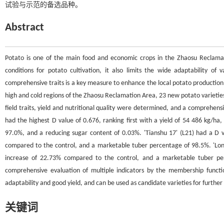
试验与示范的备选品种。
Abstract
Potato is one of the main food and economic crops in the Zhaosu Reclamat
conditions for potato cultivation, it also limits the wide adaptability of v
comprehensive traits is a key measure to enhance the local potato production eff
high and cold regions of the Zhaosu Reclamation Area, 23 new potato varieties 
field traits, yield and nutritional quality were determined, and a comprehen
had the highest D value of 0.676, ranking first with a yield of 54 486 kg/h
97.0%, and a reducing sugar content of 0.03%. 'Tianshu 17' (L21) had a D v
compared to the control, and a marketable tuber percentage of 98.5%. 'Longs
increase of 22.73% compared to the control, and a marketable tuber pe
comprehensive evaluation of multiple indicators by the membership function
adaptability and good yield, and can be used as candidate varieties for furth
关键词