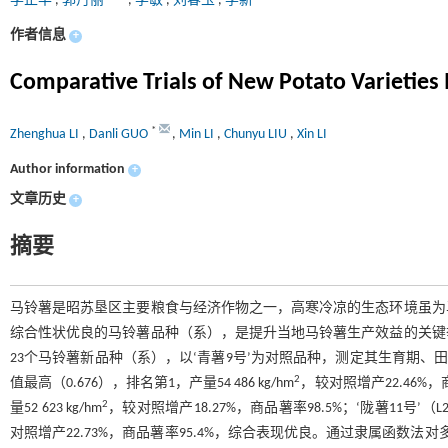
李正华
,
郭丹丽
,
李敏
,
刘春玉
,
李新
作者信息
+
Comparative Trials of New Potato Varieties
*
Zhenghua LI
,
Danli GUO
,
Min LI
,
Chunyu LIU
,
Xin LI
Author information
+
文章历史
+
摘要
马铃薯是昭苏垦区主要粮食与经济作物之一，高寒冷凉的生态环境虽为
综合性状优良的马铃薯品种（系），是提升当地马铃薯生产效益的关键
23个马铃薯新品种（系），以‘青薯9号’为对照品种，测定其生育期、田
2
值最高（0.676），排名第1，产量54 486 kg/hm
，较对照增产22.46%，商
2
量52 623 kg/hm
，较对照增产18.27%，商品薯率98.5%；‘陇薯11号’（L
对照增产22.73%，商品薯率95.4%，综合表现优良。通过隶属函数