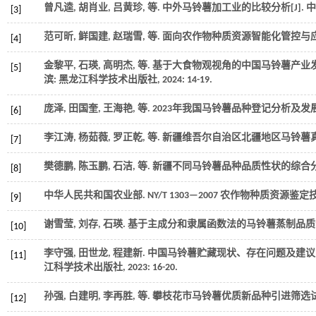
曾凡逵, 胡肖业, 吕黄珍,
等
. 中外马铃薯加工业的比较分析[J].
中
[3]
范可昕, 鲜国建, 赵瑞雪,
等
. 面向农作物种质资源智能化管控与应
[4]
金黎平, 石瑛, 高明杰,
等
. 基于大食物观视角的中国马铃薯产业发展
[5]
滨: 黑龙江科学技术出版社,
2024
: 14-19.
庞泽, 田国奎, 王海艳,
等
. 2023年我国马铃薯品种登记分析及发展
[6]
李江涛, 杨茹薇, 罗正乾,
等
. 新疆维吾尔自治区北疆地区马铃薯真
[7]
樊德鹏, 陈玉鹏, 石洁,
等
. 新疆不同马铃薯品种品质性状的综合分
[8]
中华人民共和国农业部.
NY/T 1303—2007 农作物种质资源
[9]
谢雪莹, 刘存, 石瑛. 基于主成分和隶属函数法的马铃薯蒸制品质分
[10]
李守强, 田世龙, 程建新. 中国马铃薯贮藏现状、存在问题及建议[C
[11]
江科学技术出版社,
2023
: 16-20.
孙强, 白建明, 李再胜,
等
. 攀枝花市马铃薯优质新品种引进筛选试验
[12]