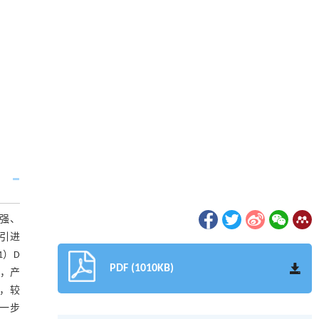
强、
引进
1）D
PDF (1010KB)
2，产
，较
进一步