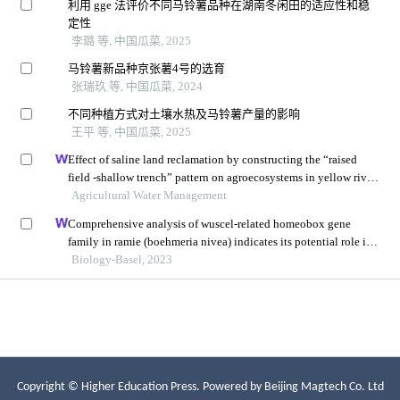
Copyright © Higher Education Press.
Powered by Beijing Magtech Co. Ltd