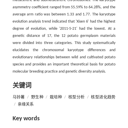
metacentric and submetacentric chromosomes. The karyotype
asymmetry coefficient ranged from 55.59% to 64.28%, and the
average arm ratio was between 1.33 and 1.77. The karyotype
evolution analysis trend indicated that 'Xisen 6' had the highest
degree of evolution, while '2011-5-21' had the lowest. At a
genetic distance of 17, the 12 potato germplasm materials
were divided into three categories. This study systematically
elucidates the chromosomal karyotype differences and
evolutionary relationships between wild and cultivated potato
species and provides an important theoretical basis for potato
molecular breeding practice and genetic diversity analysis.
关键词
马铃薯
/
野生种
/
栽培种
/
核型分析
/
核型进化趋势
/
亲缘关系
Key words