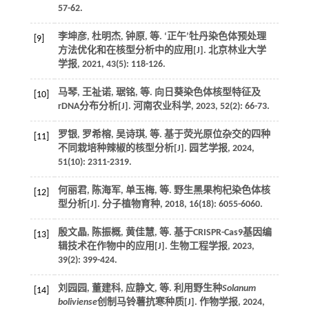
57-62.
李坤彦, 杜明杰, 钟原,
等
. ‘正午’牡丹染色体预处理
[9]
方法优化和在核型分析中的应用[J].
北京林业大学
学报
,
2021
,
43
(5): 118-126.
马琴, 王祉诺, 琚铭,
等
. 向日葵染色体核型特征及
[10]
rDNA分布分析[J].
河南农业科学
,
2023
,
52
(2): 66-73.
罗银, 罗希榕, 吴诗琪,
等
. 基于荧光原位杂交的四种
[11]
不同栽培种辣椒的核型分析[J].
园艺学报
,
2024
,
51
(10): 2311-2319.
何丽君, 陈海军, 单玉梅,
等
. 野生黑果枸杞染色体核
[12]
型分析[J].
分子植物育种
,
2018
,
16
(18): 6055-6060.
殷文晶, 陈振概, 黄佳慧,
等
. 基于CRISPR-Cas9基因编
[13]
辑技术在作物中的应用[J].
生物工程学报
,
2023
,
39
(2): 399-424.
刘园园, 董建科, 应静文,
等
. 利用野生种
Solanum
[14]
boliviense
创制马铃薯抗寒种质[J].
作物学报
,
2024
,