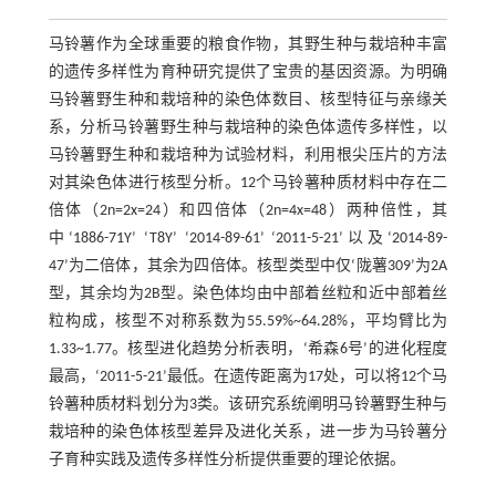
马铃薯作为全球重要的粮食作物，其野生种与栽培种丰富
的遗传多样性为育种研究提供了宝贵的基因资源。为明确
马铃薯野生种和栽培种的染色体数目、核型特征与亲缘关
系，分析马铃薯野生种与栽培种的染色体遗传多样性，以
马铃薯野生种和栽培种为试验材料，利用根尖压片的方法
对其染色体进行核型分析。12个马铃薯种质材料中存在二
倍体（2n=2x=24）和四倍体（2n=4x=48）两种倍性，其
中‘1886-71Y’ ‘T8Y’ ‘2014-89-61’ ‘2011-5-21’以及‘2014-89-
47’为二倍体，其余为四倍体。核型类型中仅‘陇薯309’为2A
型，其余均为2B型。染色体均由中部着丝粒和近中部着丝
粒构成，核型不对称系数为55.59%~64.28%，平均臂比为
1.33~1.77。核型进化趋势分析表明，‘希森6号’的进化程度
最高，‘2011-5-21’最低。在遗传距离为17处，可以将12个马
铃薯种质材料划分为3类。该研究系统阐明马铃薯野生种与
栽培种的染色体核型差异及进化关系，进一步为马铃薯分
子育种实践及遗传多样性分析提供重要的理论依据。