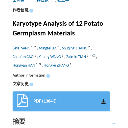
田再民
,
韩红艳
,
张宏宇
作者信息
+
Karyotype Analysis of 12 Potato
Germplasm Materials
1
,
2
2
2
Lefei SANG
,
Mingfei JIA
,
Shuqing ZHANG
,
1
1
1
,
*
Chaofan CAO
,
Yaning WANG
,
Zaimin TIAN
,
1
,
3
1
Hongyan HAN
,
Hongyu ZHANG
Author information
+
文章历史
+
PDF (1384K)
摘要