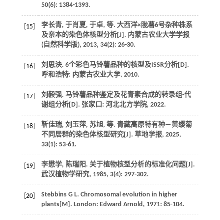
50
(6): 1384-1393.
李长青, 于肖夏, 于卓,
等
. 大西洋×陇薯6号杂种株系
[15]
及亲本的染色体核型分析[J].
内蒙古农业大学学报
(自然科学版)
,
2013
,
34
(2): 26-30.
刘思泱.
6个彩色马铃薯品种的核型及ISSR分析
[D].
[16]
呼和浩特: 内蒙古农业大学,
2010
.
刘毅强.
马铃薯品种鉴定及花青素合成的转录组-代
[17]
谢组分析
[D]. 张家口: 河北北方学院,
2022
.
靳佳瑞, 刘玉萍, 苏旭,
等
. 青藏高原特有种—黄缨菊
[18]
不同居群的染色体核型研究[J].
草地学报
,
2025
,
33
(1): 53-61.
李懋学, 陈瑞阳. 关于植物核型分析的标准化问题[J].
[19]
武汉植物学研究
,
1985
,
3
(4): 297-302.
Stebbins
G L
.
Chromosomal evolution in higher
[20]
plants
[M]. London: Edward Arnold,
1971
: 85-104.