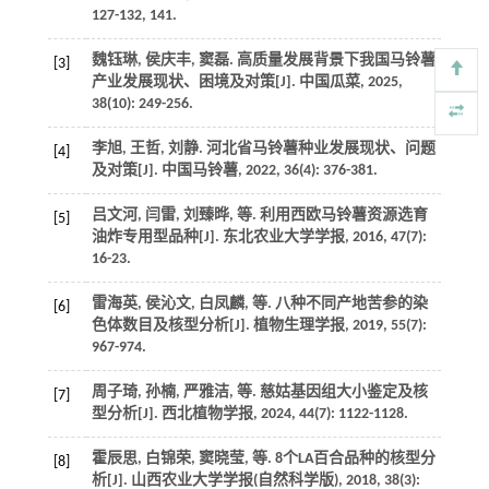
127-132, 141.
魏钰琳, 侯庆丰, 窦磊. 高质量发展背景下我国马铃薯
[3]
产业发展现状、困境及对策[J].
中国瓜菜
,
2025
,
38
(10): 249-256.
李旭, 王哲, 刘静. 河北省马铃薯种业发展现状、问题
[4]
及对策[J].
中国马铃薯
,
2022
,
36
(4): 376-381.
吕文河, 闫雷, 刘臻晔,
等
. 利用西欧马铃薯资源选育
[5]
油炸专用型品种[J].
东北农业大学学报
,
2016
,
47
(7):
16-23.
雷海英, 侯沁文, 白凤麟,
等
. 八种不同产地苦参的染
[6]
色体数目及核型分析[J].
植物生理学报
,
2019
,
55
(7):
967-974.
周子琦, 孙楠, 严雅洁,
等
. 慈姑基因组大小鉴定及核
[7]
型分析[J].
西北植物学报
,
2024
,
44
(7): 1122-1128.
霍辰思, 白锦荣, 窦晓莹,
等
. 8个LA百合品种的核型分
[8]
析[J].
山西农业大学学报(自然科学版)
,
2018
,
38
(3):