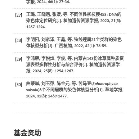
学报
,
2024
,
46
(1): 27-34.
王璐, 王晓遇, 张媛,
等
. 不同倍性柳枝稷45S rDNA的
[27]
染色体定位研究[J].
植物遗传资源学报
,
2020
,
21
(5):
1287-1294.
李明阳, 刘彦泽, 王鑫,
等
. 铁线莲属21个类群的染色
[28]
体核型分析[J].
广西植物
,
2022
,
42
(1): 78-89.
李鸿雁, 李悦煊, 李俊,
等
. 内蒙古143份冰草属种质资
[29]
源表型多样性分析与综合评价[J].
植物遗传资源学
报
,
2024
,
25
(8): 1254-1267.
曲荣举, 刘玉萍, 陈金元,
等
. 苦马豆(
Sphaerophysa
[30]
salsula
)6个不同居群的染色体核型分析[J].
草地学报
,
2024
,
32
(8): 2469-2477.
基金资助