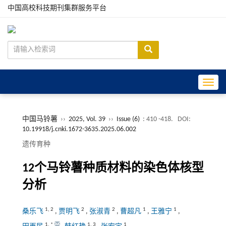
中国高校科技期刊集群服务平台
Toggle
中国马铃薯
››
2025, Vol. 39
››
Issue (6)
: 410 -418.
DOI:
10.19918/j.cnki.1672-3635.2025.06.002
遗传育种
12个马铃薯种质材料的染色体核型
分析
1
,
2
2
2
1
1
桑乐飞
,
贾明飞
,
张淑青
,
曹超凡
,
王雅宁
,
1
,
*
1
,
3
1