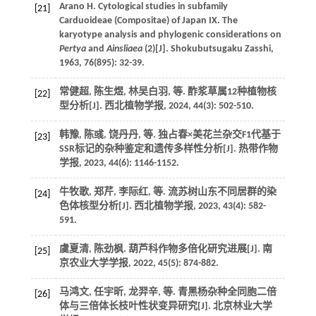
Arano
H
. Cytological studies in subfamily
[21]
Carduoideae (Compositae) of Japan IX. The
karyotype analysis and phylogenic considerations on
Pertya
and
Ainsliaea
(2)[J].
Shokubutsugaku Zasshi
,
1963
,
76
(895): 32-39.
常健超, 陈生煜, 林吴白羽,
等
. 酢浆草属12种植物核
[22]
型分析[J].
西北植物学报
,
2024
,
44
(3): 502-510.
韩豫, 陈彧, 饶丹丹,
等
. 独占春×美花兰杂交F1代基于
[23]
SSR标记的杂种鉴定和遗传多样性分析[J].
热带作物
学报
,
2023
,
44
(6): 1146-1152.
牛牧歌, 郑芹, 李际红,
等
. 流苏树山东不同居群的染
[24]
色体核型分析[J].
西北植物学报
,
2023
,
43
(4): 582-
591.
虞夏清, 陈劲枫. 葫芦科作物多倍化研究进展[J].
南
[25]
京农业大学学报
,
2022
,
45
(5): 874-882.
马鸿文, 任宇昕, 龙羿辛,
等
. 青黑杨杂种全同胞二倍
[26]
体与三倍体长枝叶性状变异研究[J].
北京林业大学