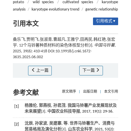
potato
/
wild species
/
cultivated species
/
karyotype
analysis
/
karyotype evolutionary trend
/
genetic relationship
引用格式 ▾
引用本文
桑乐飞,贾明飞,张淑青,曹超凡,王雅宁,田再民,韩红艳,张宏
宇. 12个马铃薯种质材料的染色体核型分析[J].
中国马铃薯
,
2025, 39(6): 410-418 DOI:10.19918/j.cnki.1672-
3635.2025.06.002
上一篇
下一篇
参考文献
原文顺序
|
出版日期
|
本文引用
杨雅伦, 郭燕枝, 孙君茂. 我国马铃薯产业发展现状及
[1]
未来展望[J].
中国农业科技导报
,
2017
,
19
(1): 29-36.
沈辰, 孙家波, 吴建寨,
等
. 世界马铃薯生产、消费与
[2]
贸易格局及演化分析[J].
山东农业科学
,
2021
,
53
(2):