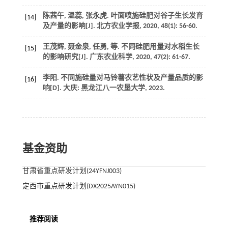
陈茜午, 温蕊, 张永虎. 叶面喷施硅肥对谷子生长发育
[14]
及产量的影响[J].
北方农业学报
,
2020
,
48
(1): 56-60.
王茂辉, 聂金泉, 任勇,
等
. 不同硅肥用量对水稻生长
[15]
的影响研究[J].
广东农业科学
,
2020
,
47
(2): 61-67.
李阳.
不同施硅量对马铃薯农艺性状及产量品质的影
[16]
响
[D]. 大庆: 黑龙江八一农垦大学,
2023
.
基金资助
甘肃省重点研发计划(24YFNJ003)
定西市重点研发计划(DX2025AYN015)