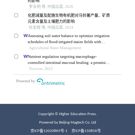
Copyright © Higher Education Press.
Powered by Beijing Magtech Co. Ltd
京ICP备12020869号-1
京ICP备150856号