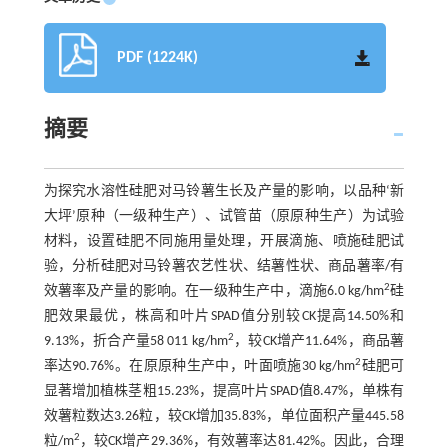
PDF (1224K)
摘要
为探究水溶性硅肥对马铃薯生长及产量的影响，以品种‘新
大坪’原种（一级种生产）、试管苗（原原种生产）为试验
材料，设置硅肥不同施用量处理，开展滴施、喷施硅肥试
验，分析硅肥对马铃薯农艺性状、结薯性状、商品薯率/有
2
效薯率及产量的影响。在一级种生产中，滴施6.0 kg/hm
硅
肥效果最优，株高和叶片SPAD值分别较CK提高14.50%和
2
9.13%，折合产量58 011 kg/hm
，较CK增产11.64%，商品薯
2
率达90.76%。在原原种生产中，叶面喷施30 kg/hm
硅肥可
显著增加植株茎粗15.23%，提高叶片SPAD值8.47%，单株有
效薯粒数达3.26粒，较CK增加35.83%，单位面积产量445.58
2
粒/m
，较CK增产29.36%，有效薯率达81.42%。因此，合理