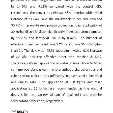
performance. Plant height and leaf SPAD value were increased
by 14.50% and 9.13% compared with the control (CK),
respectively. The converted yield was 58 011 kg/ha, with a yield
increase of 11.64%, and the marketable tuber rate reached
90.76%. In pre-elite seed potato production, foliar application of
30 kg/ha silicon fertilizer significantly increased stem diameter
by 15.23% and leaf SPAD value by 8.47%. The number of
effective tubers per plant was 3.26, which was 35.83% higher
2
than CK. The yield was 445.58 tubers/m
, with a yield increase
of 29.36%, and the effective tuber rate reached 81.42%.
Therefore, rational application of water-soluble silicon fertilizer
can improve plant growth, photosynthetic characteristics and
tuber setting traits, and significantly increase seed tuber yield
and quality rate. Drip application at 6.0 kg/ha and foliar
application at 30 kg/ha are recommended as the optimal
dosages for local variety 'Xindaping' qualified I and pre-elite
seed potato production, respectively.