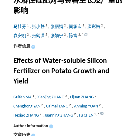
水溶性硅肥对马铃薯生长及产量的
影响
1
2
2
2
2
马桂芬
,
张小静
,
张丽娟
,
闫承宏
,
唐彩梅
,
2
2
2
2
,
*
袁安明
,
张鹤潇
,
张娟宁
,
陈富
作者信息
+
Effects of Water-soluble Silicon
Fertilizer on Potato Growth and
Yield
1
2
2
Guifen MA
,
Xiaojing ZHANG
,
Lijuan ZHANG
,
2
2
2
Chenghong YAN
,
Caimei TANG
,
Anming YUAN
,
2
2
2
,
*
Hexiao ZHANG
,
Juanning ZHANG
,
Fu CHEN
Author information
+
文章历史
+