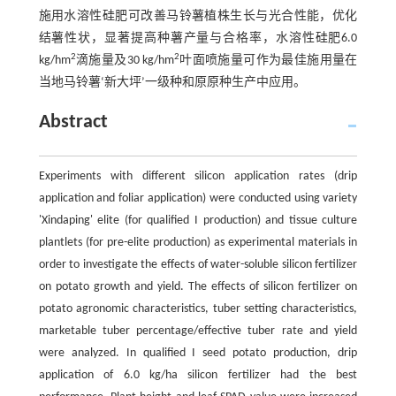
施用水溶性硅肥可改善马铃薯植株生长与光合性能，优化
结薯性状，显著提高种薯产量与合格率，水溶性硅肥6.0
2
2
kg/hm
滴施量及30 kg/hm
叶面喷施量可作为最佳施用量在
当地马铃薯‘新大坪’一级种和原原种生产中应用。
Abstract
Experiments with different silicon application rates (drip
application and foliar application) were conducted using variety
'Xindaping' elite (for qualified I production) and tissue culture
plantlets (for pre-elite production) as experimental materials in
order to investigate the effects of water-soluble silicon fertilizer
on potato growth and yield. The effects of silicon fertilizer on
potato agronomic characteristics, tuber setting characteristics,
marketable tuber percentage/effective tuber rate and yield
were analyzed. In qualified I seed potato production, drip
application of 6.0 kg/ha silicon fertilizer had the best