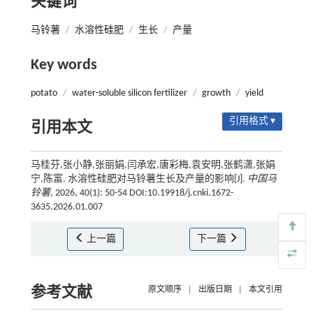
关键词
马铃薯
/
水溶性硅肥
/
生长
/
产量
Key words
potato
/
water-soluble silicon fertilizer
/
growth
/
yield
引用格式 ▾
引用本文
马桂芬,张小静,张丽娟,闫承宏,唐彩梅,袁安明,张鹤潇,张娟
宁,陈富. 水溶性硅肥对马铃薯生长及产量的影响[J].
中国马
铃薯
, 2026, 40(1): 50-54 DOI:10.19918/j.cnki.1672-
3635.2026.01.007
上一篇
下一篇
参考文献
原文顺序
|
出版日期
|
本文引用