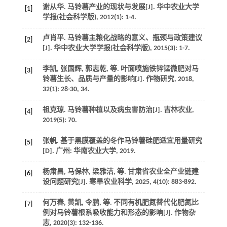
谢从华. 马铃薯产业的现状与发展[J].
华中农业大学
[1]
学报(社会科学版)
,
2012
(1): 1-4.
卢肖平. 马铃薯主粮化战略的意义、瓶颈与政策建议
[2]
[J].
华中农业大学学报(社会科学版)
,
2015
(3): 1-7.
李凯, 张国辉, 郭志乾,
等
. 叶面喷施铁锌锰微肥对马
[3]
铃薯生长、品质与产量的影响[J].
作物研究
,
2018
,
32
(1): 28-30, 34.
祖克琼. 马铃薯种植以及病虫害防治[J].
吉林农业
,
[4]
2019
(5): 70.
张帆.
基于黑膜覆盖的冬作马铃薯硅肥适宜用量研究
[5]
[D]. 广州: 华南农业大学,
2019
.
杨肃昌, 马保林, 梁雅洁,
等
. 甘肃省农业全产业链建
[6]
设问题研究[J].
寒旱农业科学
,
2025
,
4
(10): 883-892.
何万春, 黄凯, 令鹏,
等
. 不同有机肥氮替代化肥氮比
[7]
例对马铃薯根系吸收能力和形态的影响[J].
作物杂
志
,
2020
(3): 132-136.