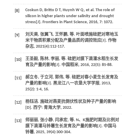
Coskun
D
,
Britto
D T
,
Huynh
W Q
,
et al
. The role of
[8]
silicon in higher plants under salinity and drought
stress[J].
Frontiers in Plant Science
,
2016
,
7
: 1072.
刘天昊, 张翼飞, 王怀鹏,
等
. 叶面喷施硅肥对寒地玉
[9]
米干物质积累分配及产量品质的调控效应[J].
作物
杂志
,
2021
(4):112-117.
王圣毅, 陈林, 李丽,
等
. 硅肥对膜下滴灌水稻生长发
[10]
育及产量的影响[J].
中国稻米
,
2016
,
22
(5): 85-88.
郝立冬, 于立河, 郭伟,
等
. 硅肥对春小麦生长发育及
[11]
产量的影响[J].
黑龙江八一农垦大学学报
,
2013
,
25
(2): 1-4, 16.
杨钰洁.
施硅对燕麦抗倒伏性状及种子产量的影响
[12]
[D]. 西宁: 青海大学,
2022
.
师丽丽, 张小静, 闫承宏,
等
. N、K施肥时期及比例对
[13]
膜下滴灌马铃薯生长发育及产量的影响[J].
中国马
铃薯
,
2025
,
39
(4):300-304.