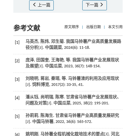
上一篇
下一篇
参考文献
原文顺序
|
出版日期
|
本文引用
马英杰, 陈炜, 邓生菊. 我国马铃薯产业高质量发展路
[1]
径分析[J].
中国蔬菜
,
2024
(6): 11-18.
庞泽, 田国奎, 王海艳,
等
. 我国马铃薯产业发展现状
[2]
及展望[J].
中国瓜菜
,
2023
,
36
(7): 148-154.
刘晓明, 蒋岩, 秦瑶,
等
. 马铃薯渣的利用及应用现状
[3]
[J].
饲料博览
,
2017
(2): 33-35, 41.
潘从钰, 尚明瑞, 陈寒. 甘肃省马铃薯产业发展现状、
[4]
问题及对策[J].
中国瓜菜
,
2025
,
38
(2): 195-201.
孙莉莉, 陈海生. 甘肃省马铃薯产业高质量发展研究
[5]
[J].
中国马铃薯
,
2022
,
36
(6): 565-572.
姚明刚. 马铃薯全程机械化栽培技术的要点[J].
河北
[6]