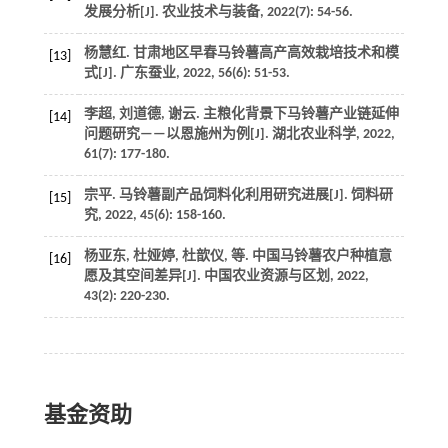
发展分析[J].
农业技术与装备
,
2022
(7): 54-56.
杨慧红. 甘肃地区早春马铃薯高产高效栽培技术和模
[13]
式[J].
广东蚕业
,
2022
,
56
(6): 51-53.
李超, 刘道德, 谢云. 主粮化背景下马铃薯产业链延伸
[14]
问题研究——以恩施州为例[J].
湖北农业科学
,
2022
,
61
(7): 177-180.
宗平. 马铃薯副产品饲料化利用研究进展[J].
饲料研
[15]
究
,
2022
,
45
(6): 158-160.
杨亚东, 杜娅婷, 杜歆仪,
等
. 中国马铃薯农户种植意
[16]
愿及其空间差异[J].
中国农业资源与区划
,
2022
,
43
(2): 220-230.
基金资助