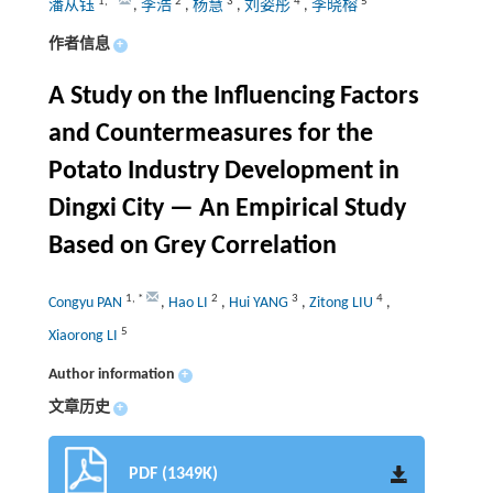
1
,
*
2
3
4
5
潘从钰
,
李浩
,
杨慧
,
刘姿彤
,
李晓榕
作者信息
+
A Study on the Influencing Factors
and Countermeasures for the
Potato Industry Development in
Dingxi City — An Empirical Study
Based on Grey Correlation
1
,
*
2
3
4
Congyu PAN
,
Hao LI
,
Hui YANG
,
Zitong LIU
,
5
Xiaorong LI
Author information
+
文章历史
+
PDF (1349K)