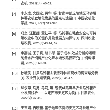
农机
,
2025
(14): 60-62.
李永成, 文国宏, 黄华,
等
. 甘肃中部丘陵地区马铃薯
[7]
种薯农机宜地化发展的重点与途径[J].
中国农机化
学报
,
2025
,
46
(7):319-326.
冯奎, 汪扬媚, 董红平,
等
. 马铃薯在粮食安全与可持
[8]
续农业中的关键作用及发展方向探讨[J].
四川农业
与农机
,
2025
(3):43-44, 69.
李嘉诚, 王子真, 赵书彤. 基于成本-效益分析的酒糟
[9]
制备水产饲料产业化降本增效路径研究[J].
饲料博
览
,
2025
(3): 60-63.
孙毓民. 甘肃马铃薯主栽品种种植现状的调查与分析
[10]
[J].
农业开发与装备
,
2022
(9): 45-47.
赵永萍, 马勇, 马莉,
等
. 现代丝路寒旱农业马铃薯产
[11]
业发展浅析——以定西市安定区为例[J].
甘肃农业
,
2022
(9): 39-41.
王玉娟, 冉晓蕾. 基于地理优势的安定区马铃薯产业
[12]