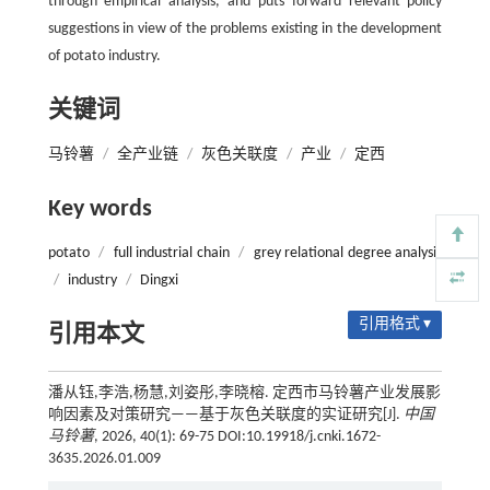
through empirical analysis, and puts forward relevant policy
suggestions in view of the problems existing in the development
of potato industry.
关键词
马铃薯
/
全产业链
/
灰色关联度
/
产业
/
定西
Key words
potato
/
full industrial chain
/
grey relational degree analysis
/
industry
/
Dingxi
引用格式 ▾
引用本文
潘从钰,李浩,杨慧,刘姿彤,李晓榕. 定西市马铃薯产业发展影
响因素及对策研究——基于灰色关联度的实证研究[J].
中国
马铃薯
, 2026, 40(1): 69-75 DOI:10.19918/j.cnki.1672-
3635.2026.01.009