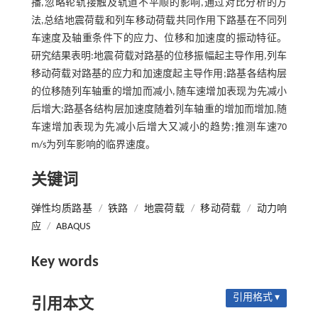
播,忽略轮轨接触及轨道不平顺的影响,通过对比分析的方
法,总结地震荷载和列车移动荷载共同作用下路基在不同列
车速度及轴重条件下的应力、位移和加速度的振动特征。
研究结果表明:地震荷载对路基的位移振幅起主导作用,列车
移动荷载对路基的应力和加速度起主导作用;路基各结构层
的位移随列车轴重的增加而减小,随车速增加表现为先减小
后增大;路基各结构层加速度随着列车轴重的增加而增加,随
车速增加表现为先减小后增大又减小的趋势;推测车速70
m/s为列车影响的临界速度。
关键词
弹性均质路基
/
铁路
/
地震荷载
/
移动荷载
/
动力响
应
/
ABAQUS
Key words
引用格式 ▾
引用本文