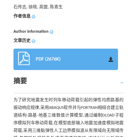
石传志, 徐晓, 高盟, 陈青生
作者信息
+
Author information
+
文章历史
+
PDF (2676K)
摘要
为了研究地震发生时列车移动荷载引起的弹性均质路基的
振动响应规律,采用ABAQUS软件并与FORTRAN相结合建立轨
道结构-路基-地基三维数值计算模型,通过编制DLOAD子程
序模拟列车移动荷载,在模型底部输入地震加速度模拟地震
荷载,采用三维黏弹性人工边界模拟波从有限域向无限域传