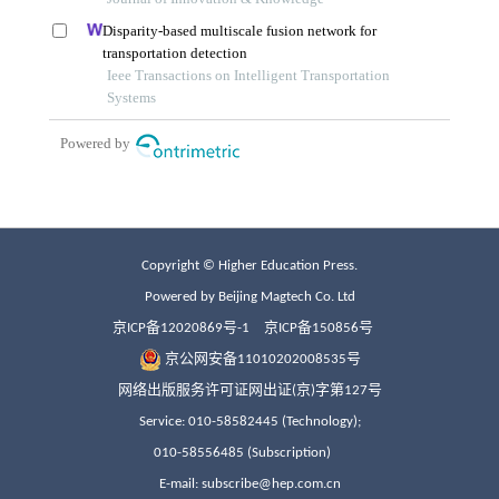
Copyright © Higher Education Press.
Powered by Beijing Magtech Co. Ltd
京ICP备12020869号-1
京ICP备150856号
京公网安备11010202008535号
网络出版服务许可证网出证(京)字第127号
Service: 010-58582445 (Technology);
010-58556485 (Subscription)
E-mail: subscribe@hep.com.cn