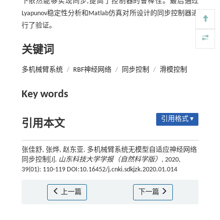
下依然能够实现同步,提高了控制器的鲁棒性。最后通过
Lyapunov稳定性分析和Matlab仿真对所设计的同步控制器进
行了验证。
关键词
多机械臂系统
/
RBF神经网络
/
同步控制
/
滑模控制
Key words
引用格式 ▾
引用本文
张佳舒, 张烨, 赵东亚. 多机械臂系统无模型自适应神经网络
同步控制[J].
山东科技大学学报（自然科学版）
, 2020,
39(01): 110-119 DOI:10.16452/j.cnki.sdkjzk.2020.01.014
上一篇
下一篇