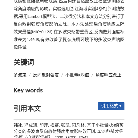
底质和低阻抗粗糙底质,然后构建自适应改正模型逐测线去
除角度响应的影响。实验选用浙江海域实测4条相邻测线数
据,采用Lambert模型法、二次微分法和本文方法分别进行了
反向散射强度角度影响去除。本方法处理后角度响应去除
效果最佳(MIC=0.123);在多波束条带重叠区,反向散射强度标
准差为1.46dB,有效改善了复杂底质环境下的多波束声呐图
像质量。
关键词
多波束
/
反向散射强度
/
小批量K均值
/
角度响应改正
Key words
引用格式 ▾
引用本文
韩冰, 冯成凯, 印萍, 梅赛, 张凯, 阳凡林. 基于小批量K均值预
分类的多波束反向散射强度角度影响改正[J].
山东科技大学
学报（自然科学版）
, 2020, 39(03): 33-42