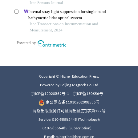
Copyright © Higher Education Press.
Powered by Beijing Magtech Co. Ltd
京ICP备12020869号-1
京ICP备150856号
京公网安备11010202008535号
网络出版服务许可证网出证(京)字第127号
Service: 010-58582445 (Technology);
010-58556485 (Subscription)
E-mail: subscribe@hep.com.cn