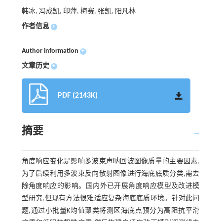
韩冰, 冯成凯, 印萍, 梅赛, 张凯, 阳凡林
作者信息
+
Author information
+
文章历史
+
PDF (2143K)
摘要
角度响应变化是影响多波束声呐回波图像质量的主要因素,
为了后续利用多波束反向散射图像进行海底底质分类,需去
除角度响应的影响。国内外已开展角度响应模型及改进模
型研究,但现有方法很难适应复杂海底底质环境。针对此问
题,通过小批量K均值聚类将测区海底点预分为高阻抗平滑