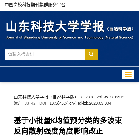
中国高校科技期刊集群服务平台
Toggle
山东科技大学学报（自然科学版）
››
2020, Vol. 39
››
Issue
(03)
: 33 -42.
DOI:
10.16452/j.cnki.sdkjzk.2020.03.004
基于小批量K均值预分类的多波束
反向散射强度角度影响改正