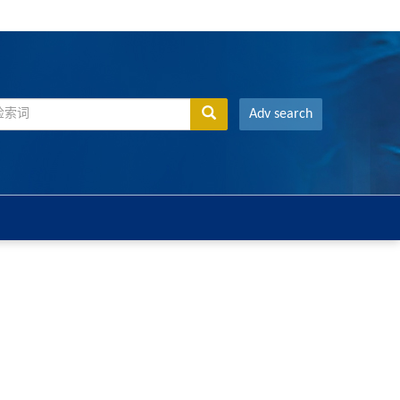
Adv search