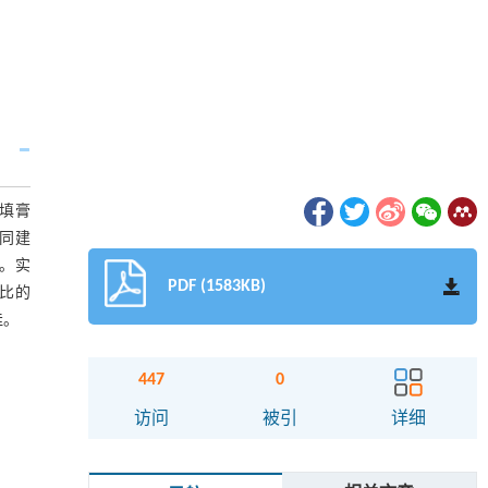
填膏
不同建
。实
PDF (1583KB)
比的
佳。
447
0
访问
被引
详细