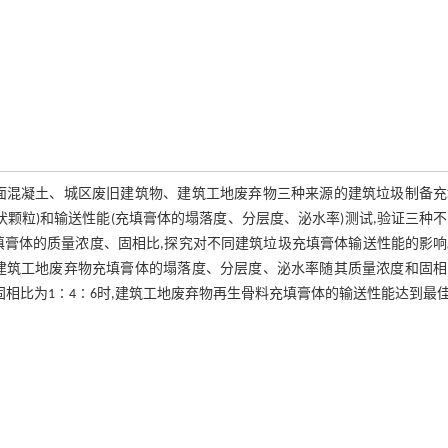
面混凝土、城区废旧建筑物、建筑工地废弃物三种来源的建筑垃圾制备充
颗粒)和输送性能(充填膏体的塌落度、分层度、泌水率)测试,验证三种
填膏体的质量浓度、固相比,探究对不同建筑垃圾充填膏体输送性能的影响
建筑工地废弃物充填膏体的塌落度、分层度、泌水率随其质量浓度和固相
,固相比为1∶4∶6时,建筑工地废弃物再生骨料充填膏体的输送性能达到最