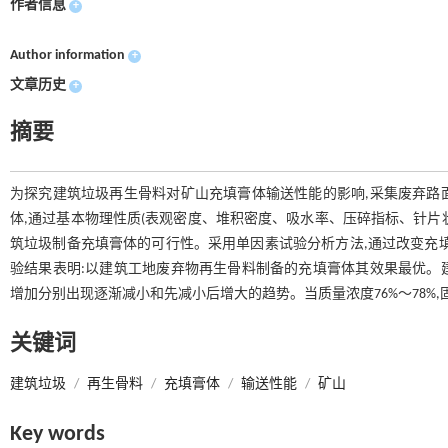
作者信息
+
Author information
+
文章历史
+
摘要
为探究建筑垃圾再生骨料对矿山充填膏体输送性能的影响,采集废弃路
体,通过基本物理性质(表观密度、堆积密度、吸水率、压碎指标、针片状
筑垃圾制备充填膏体的可行性。采用单因素试验分析方法,通过改变充
验结果表明:以建筑工地废弃物再生骨料制备的充填膏体其效果最优。
增加分别出现逐渐减小和先减小后增大的趋势。当质量浓度76%～78%
关键词
建筑垃圾
/
再生骨料
/
充填膏体
/
输送性能
/
矿山
Key words