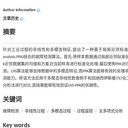
Author information
+
文章历史
+
摘要
针对工业过程的非线性和多模态特征,提出了一种基于局部近邻标准化(local neighborh
analysis,PPA)结合的故障检测算法。首先,将样本数据通过局部近邻标准化(local
k近邻数据集的均值和方差对当前样本进行标准化处理;最后使用PPA对已
测。LNS算法能够去除数据中的多模态特征,而PPA算法能够有效的处理
测能力。将该方法应用于多模态非线性数值例子和田纳西伊斯曼(TE)化工过程,并将测试结
分析法进行对比,其结果能够有效验证LNS-PPA的优越性。
关键词
故障检测
/
非线性过程
/
多模态过程
/
过程监控
/
主多项式分析
Key words