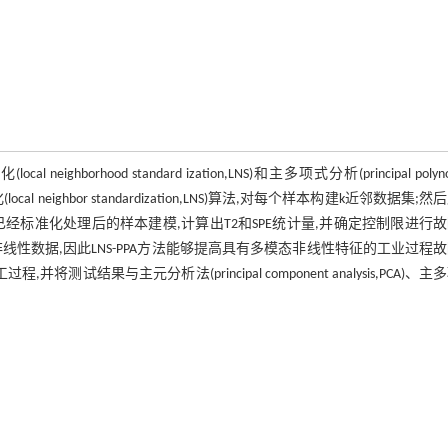
ood standard ization,LNS)和主多项式分析(principal polyno
 neighbor standardization,LNS)算法,对每个样本构建k近邻数据集;然
经标准化处理后的样本建模,计算出T2和SPE统计量,并确定控制限进行
非线性数据,因此LNS-PPA方法能够提高具有多模态非线性特征的工业过程
果与主元分析法(principal component analysis,PCA)、主