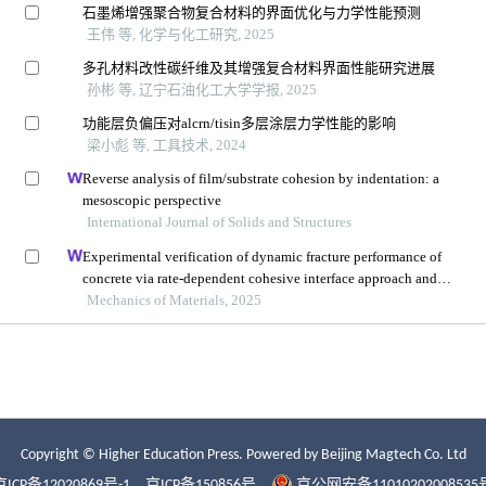
Copyright © Higher Education Press.
Powered by Beijing Magtech Co. Ltd
京ICP备12020869号-1
京ICP备150856号
京公网安备11010202008535