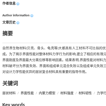
作者信息
+
Author information
+
文章历史
+
摘要
自然界生物材料(贝壳、骨头、龟壳等)大都具有人工材料不可比拟的
成。为了揭示界面性能对整体材料力学行为的影响,建立了相应的有限元
界面刚度及界面最大分离位移等影响因素。结果表明,界面性能对材料力
材料破坏分为界面失效、界面和组成单元混合失效以及组成单元失效三
对设计力学性能优异的层状复合材料具有重要的指导作用。
关键词
层状材料
/
界面性能
/
内聚力模型
/
材料强度
/
材料韧性
/
力学
Key words