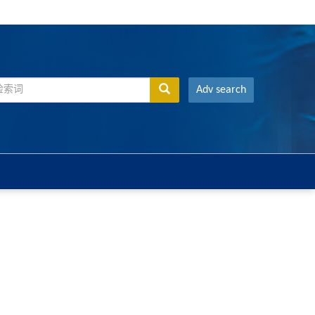
Adv search