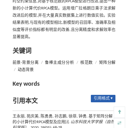
时空约束信息,对基于核范数的RPCA模型进行改进,提出一种
新的小计算代价RPCA模型。运用增广拉格朗日乘子法求解
改进后的模型,并在大量真实数据集上进行数值实验。实验
结果表明,与现有的模型相比,新模型的召回率、准确率及相
似度等评价指标都有明显的改善,且分离精度和求解效率也
显著提高。
关键词
前景-背景分离
/
鲁棒主成分分析
/
核范数
/
矩阵分解
/
动态背景
Key words
引用格式 ▾
引用本文
王永丽, 苑庆美, 陈勇勇, 孙志鹏, 徐菲, 钟勇. 基于矩阵分解
的小计算代价RPCA模型及应用[J].
山东科技大学学报（自然
科学版）
, 2020, 39(05): 68-78