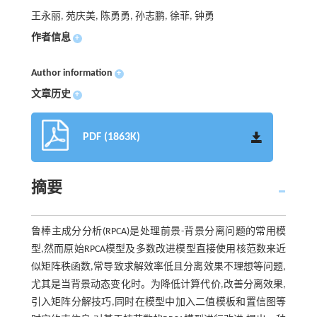
王永丽, 苑庆美, 陈勇勇, 孙志鹏, 徐菲, 钟勇
作者信息
+
Author information
+
文章历史
+
PDF (1863K)
摘要
鲁棒主成分分析(RPCA)是处理前景-背景分离问题的常用模
型,然而原始RPCA模型及多数改进模型直接使用核范数来近
似矩阵秩函数,常导致求解效率低且分离效果不理想等问题,
尤其是当背景动态变化时。为降低计算代价,改善分离效果,
引入矩阵分解技巧,同时在模型中加入二值模板和置信图等