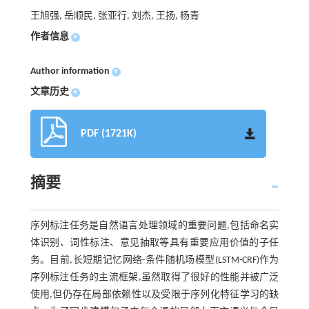
王旭强, 岳顺民, 张亚行, 刘杰, 王扬, 杨青
作者信息
+
Author information
+
文章历史
+
PDF (1721K)
摘要
序列标注任务是自然语言处理领域的重要问题,包括命名实
体识别、词性标注、意见抽取等具有重要应用价值的子任
务。目前,长短期记忆网络-条件随机场模型(LSTM-CRF)作为
序列标注任务的主流框架,虽然取得了很好的性能并被广泛
使用,但仍存在局部依赖性以及受限于序列化特征学习的缺