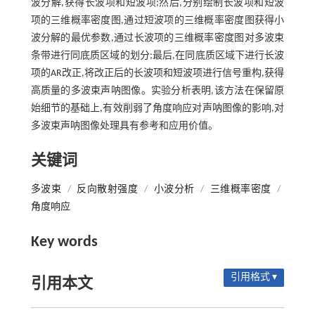
波分解,获得长波项和短波项;然后,分别绘制长波项和短波
项的三维概率密度图,通过短波项的三维概率密度图获得小
波分解的最优参数,通过长波项的三维概率密度图对多波束
条带进行同底质区域的划分;最后,在同底质区域下进行长波
项的AR改正,将改正后的长波项和短波项进行信号重构,获得
高质量的多波束声呐图像。实验分析表明,该方法在保留原
始细节的基础上,有效削弱了角度响应对声呐图像的影响,对
多波束声呐图像处理具有参考和应用价值。
关键词
多波束
/
反向散射强度
/
小波分析
/
三维概率密度
/
角度响应
Key words
引用格式 ▾
引用本文