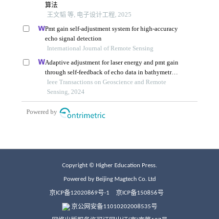
Copyright © Higher Education Press.
Powered by Beijing Magtech Co. Ltd
京ICP备12020869号-1
京ICP备150856号
京公网安备11010202008535号