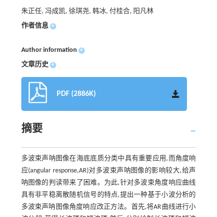
朱正任, 冯成凯, 徐琪尧, 韩冰, 付桂合, 阳凡林
作者信息
+
Author information
+
文章历史
+
PDF (2886K)
摘要
多波束声呐图像在海底底质分类中具有重要应用,而角度响
应(angular response,AR)对多波束声呐图像的影响较大,给声
呐图像的判读带来了困难。为此,针对多波束角度响应曲线
具有非平稳离散随机信号的特点,提出一种基于小波分析的
多波束声呐图像角度响应改正方法。首先,将AR曲线进行小