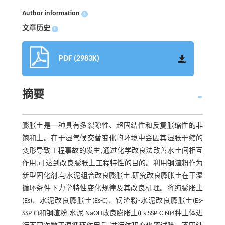
Author information
+
文章历史
+
PDF (2983K)
摘要
膨胀土是一种具有多裂隙性、超固结性和反复胀缩性的非
饱和土。在干湿气候交替变化的环境中会因其湿胀干缩的
变形导致工程事故的发生,通过化学改良法改善水土间相互
作用,可达到改良膨胀土工程特性的目的。利用钢渣粉作为
新型固化剂,与水泥组合改良膨胀土,研究改良膨胀土在干湿
循环条件下力学特性变化规律及其改良机理。将纯膨胀土
(Es)、水泥改良膨胀土(Es-C)、钢渣粉-水泥改良膨胀土(Es-
SSP-C)和钢渣粉-水泥-NaOH改良膨胀土(Es-SSP-C-N)4种土体进