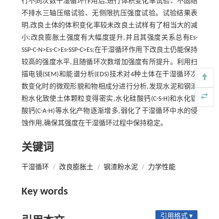
行不同次数干湿循环作用后,进行体积变化率试验、不固结
不排水三轴压缩试验、无侧限抗压强度试验。试验结果表
明,改良土体的体积变化率较未改良土试样有了相当大的减
小;改良膨胀土强度有大幅度提升,并且其强度关系总有Es-
SSP-C-N>Es-C>Es-SSP-C>Es;在干湿循环作用下改良土仍能保持
较高的强度水平,且随循环次数增加强度有所提升。利用扫
描电镜(SEM)和能谱分析(EDS)技术对4种土体在干湿循环次
数变化时的微观形貌和物相成分进行分析,发现水泥和钢渣
粉水化致使土体颗粒变得密实,水化硅酸钙(C-S-H)和水化铝
酸钙(C-A-H)等水化产物逐渐增多,弱化了干湿循环中水的侵
蚀作用,确保其强度在干湿循环过程中保持稳定。
关键词
干湿循环
/
改良膨胀土
/
钢渣粉水泥
/
力学性能
Key words
引用格式 ▾