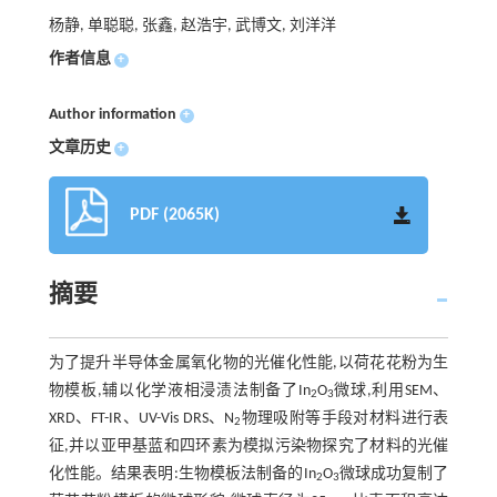
杨静, 单聪聪, 张鑫, 赵浩宇, 武博文, 刘洋洋
作者信息
+
Author information
+
文章历史
+
PDF (2065K)
摘要
为了提升半导体金属氧化物的光催化性能,以荷花花粉为生
物模板,辅以化学液相浸渍法制备了In
O
微球,利用SEM、
2
3
XRD、FT-IR、UV-Vis DRS、N
物理吸附等手段对材料进行表
2
征,并以亚甲基蓝和四环素为模拟污染物探究了材料的光催
化性能。结果表明:生物模板法制备的In
O
微球成功复制了
2
3