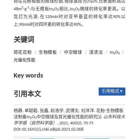
荷花花粉模板的微球形貌,微球直径为25μm,比表面积高达
2
-1
48m
·g
;与无模板In
O
相比,In
O
微球的转化率更高。以
2
3
2
3
氙灯为光源,在120min时对亚甲基蓝的转化率达90%以
上;90min时对四环素的转化率达90%。
关键词
荷花花粉
/
生物模板
/
中空微球
/
浸渍法
/
In
O
/
2
3
光催化性能
Key words
引用格式 ▾
引用本文
杨静, 单聪聪, 张鑫, 赵浩宇, 武博文, 刘洋洋. 花粉-生物模板
法制备In
O
中空微球及其光催化性能的研究[J].
山东科技大
2
3
学学报（自然科学版）
, 2021, 40(02): 70-75
DOI:10.16452/j.cnki.sdkjzk.2021.02.008