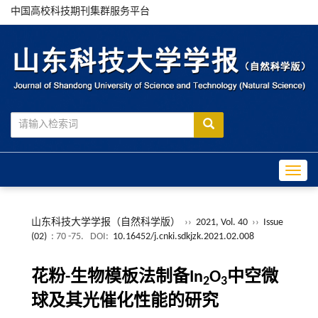
中国高校科技期刊集群服务平台
Toggle
山东科技大学学报（自然科学版）
››
2021, Vol. 40
››
Issue
(02)
: 70 -75.
DOI:
10.16452/j.cnki.sdkjzk.2021.02.008
花粉-生物模板法制备In
O
中空微
2
3
球及其光催化性能的研究