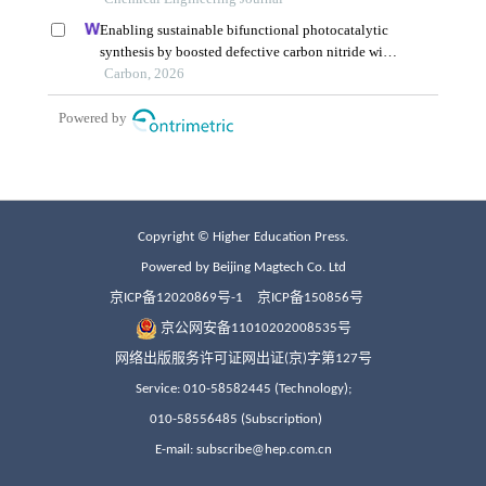
Copyright © Higher Education Press.
Powered by Beijing Magtech Co. Ltd
京ICP备12020869号-1
京ICP备150856号
京公网安备11010202008535号
网络出版服务许可证网出证(京)字第127号
Service: 010-58582445 (Technology);
010-58556485 (Subscription)
E-mail: subscribe@hep.com.cn