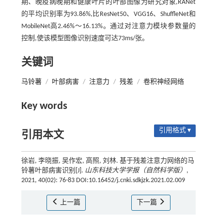
期、晚疫病晚期和健康叶片的叶部图像为研究对象,RANet
的平均识别率为93.86%,比ResNet50、VGG16、ShuffleNet和
MobileNet高2.46%～16.13%。通过对注意力模块参数量的
控制,使该模型图像识别速度可达73ms/张。
关键词
马铃薯
/
叶部病害
/
注意力
/
残差
/
卷积神经网络
Key words
引用格式 ▾
引用本文
徐岩, 李晓振, 吴作宏, 高照, 刘林. 基于残差注意力网络的马
铃薯叶部病害识别[J].
山东科技大学学报（自然科学版）
,
2021, 40(02): 76-83 DOI:10.16452/j.cnki.sdkjzk.2021.02.009
上一篇
下一篇