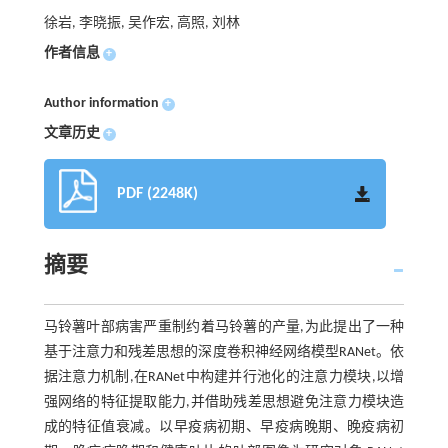
徐岩, 李晓振, 吴作宏, 高照, 刘林
作者信息
+
Author information
+
文章历史
+
PDF (2248K)
摘要
马铃薯叶部病害严重制约着马铃薯的产量,为此提出了一种
基于注意力和残差思想的深度卷积神经网络模型RANet。依
据注意力机制,在RANet中构建并行池化的注意力模块,以增
强网络的特征提取能力,并借助残差思想避免注意力模块造
成的特征值衰减。以早疫病初期、早疫病晚期、晚疫病初