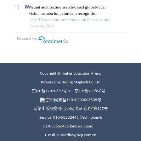
Copyright © Higher Education Press.
Powered by Beijing Magtech Co. Ltd
京ICP备12020869号-1
京ICP备150856号
京公网安备11010202008535号
网络出版服务许可证网出证(京)字第127号
Service: 010-58582445 (Technology);
010-58556485 (Subscription)
E-mail: subscribe@hep.com.cn