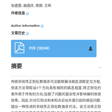
张建霞, 曲国庆, 席换, 王晖
作者信息
+
Author information
+
文章历史
+
PDF (1824K)
摘要
传统非线性正则化数值迭代法能够解决病态测距定位方程,
但该方法常假设3个方向具有相同的病态程度,将正则化约
束作用于所有的方向,加剧了问题的复杂性并影响解的收敛
效率。因此,针对已知点和未知点近似共面引起的病态问题,
提出一种改进的非线性正则化数值迭代法。该方法将正则