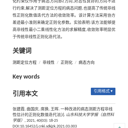
化约束仅作用于病态方向即Z方向,对态性良好的方向不进
行约束,解决了测距定位方程的病态问题,也提高了传统非线
性正则化数值迭代方法的收敛效率。该计算方法采用协方
差迹最小准则来确定正则化参数。实验表明:该方法能够提
高非线性最小二乘线性化方法的求解精度,收敛效率明显优
于传统非线性正则化迭代法。
关键词
测距定位方程
/
非线性
/
正则化
/
病态方向
Key words
引用格式 ▾
引用本文
张建霞, 曲国庆, 席换, 王晖. 一种改进的病态测距方程非线
性估计的正则化数值迭代法[J].
山东科技大学学报（自然科
学版）
, 2021, 40(03): 18-25
DOI:10.16452/j.cnki.sdkjzk.2021.03.003