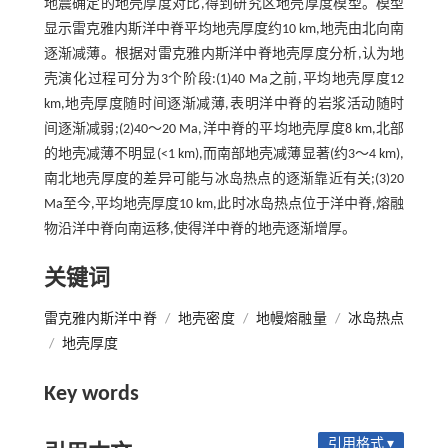
地震确定的地壳厚度对比,得到研究区地壳厚度模型。模型
显示雷克雅内斯洋中脊平均地壳厚度约10 km,地壳由北向南
逐渐减薄。根据对雷克雅内斯洋中脊地壳厚度分析,认为地
壳演化过程可分为3个阶段:(1)40 Ma之前,平均地壳厚度12
km,地壳厚度随时间逐渐减薄,表明洋中脊的岩浆活动随时
间逐渐减弱;(2)40～20 Ma,洋中脊的平均地壳厚度8 km,北部
的地壳减薄不明显(<1 km),而南部地壳减薄显著(约3～4 km),
南北地壳厚度的差异可能与冰岛热点的逐渐靠近有关;(3)20
Ma至今,平均地壳厚度10 km,此时冰岛热点位于洋中脊,熔融
物沿洋中脊向南运移,使得洋中脊的地壳逐渐增厚。
关键词
雷克雅内斯洋中脊
/
地壳密度
/
地幔熔融量
/
冰岛热点
/
地壳厚度
Key words
引用格式 ▾