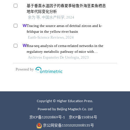
Copyright © Higher Education Press.
Powered by Beijing Magtech Co. Ltd
京ICP备12020869号-1
京ICP备150856号
京公网安备11010202008535号