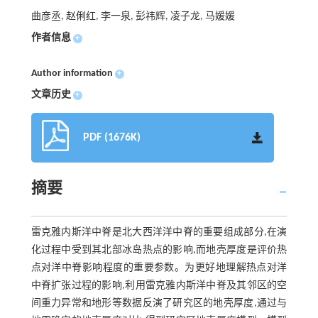
曲彦丞, 赵俐红, 李一泉, 彭祎辉, 凌子龙, 马媛媛
作者信息
+
Author information
+
文章历史
+
PDF (1676K)
摘要
雷克雅内斯洋中脊是北大西洋洋中脊的重要组成部分,在演
化过程中受到其北部冰岛热点的影响,而地壳厚度是评价热
点对洋中脊影响程度的重要参数。为更好地理解热点对洋
中脊扩张过程的影响,利用雷克雅内斯洋中脊及其邻区的空
间重力异常和地形等数据反演了研究区的地壳厚度,通过与