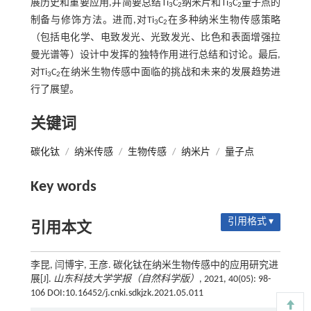
展历史和重要应用,并简要总结Ti
C
纳米片和Ti
C
量子点的
3
2
3
2
制备与修饰方法。进而,对Ti
C
在多种纳米生物传感策略
3
2
（包括电化学、电致发光、光致发光、比色和表面增强拉
曼光谱等）设计中发挥的独特作用进行总结和讨论。最后,
对Ti
C
在纳米生物传感中面临的挑战和未来的发展趋势进
3
2
行了展望。
关键词
碳化钛
/
纳米传感
/
生物传感
/
纳米片
/
量子点
Key words
引用格式 ▾
引用本文
李昆, 闫博宇, 王彦. 碳化钛在纳米生物传感中的应用研究进
展[J].
山东科技大学学报（自然科学版）
, 2021, 40(05): 98-
106 DOI:10.16452/j.cnki.sdkjzk.2021.05.011