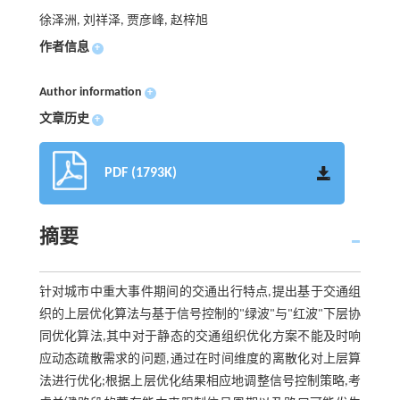
徐泽洲, 刘祥泽, 贾彦峰, 赵梓旭
作者信息
+
Author information
+
文章历史
+
PDF (1793K)
摘要
针对城市中重大事件期间的交通出行特点,提出基于交通组
织的上层优化算法与基于信号控制的"绿波"与"红波"下层协
同优化算法,其中对于静态的交通组织优化方案不能及时响
应动态疏散需求的问题,通过在时间维度的离散化对上层算
法进行优化;根据上层优化结果相应地调整信号控制策略,考