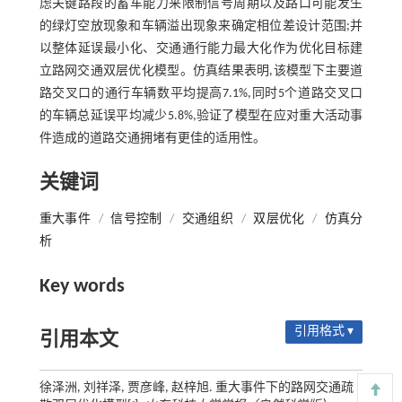
虑关键路段的蓄车能力来限制信号周期以及路口可能发生
的绿灯空放现象和车辆溢出现象来确定相位差设计范围;并
以整体延误最小化、交通通行能力最大化作为优化目标建
立路网交通双层优化模型。仿真结果表明,该模型下主要道
路交叉口的通行车辆数平均提高7.1%,同时5个道路交叉口
的车辆总延误平均减少5.8%,验证了模型在应对重大活动事
件造成的道路交通拥堵有更佳的适用性。
关键词
重大事件
/
信号控制
/
交通组织
/
双层优化
/
仿真分
析
Key words
引用格式 ▾
引用本文
徐泽洲, 刘祥泽, 贾彦峰, 赵梓旭. 重大事件下的路网交通疏