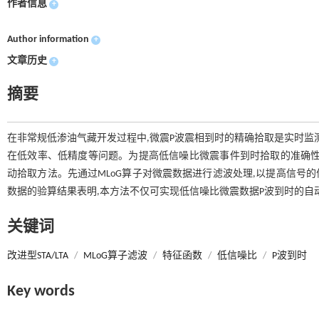
作者信息
+
Author information
+
文章历史
+
摘要
在非常规低渗油气藏开发过程中,微震P波震相到时的精确拾取是实时监测诱
在低效率、低精度等问题。为提高低信噪比微震事件到时拾取的准确性和分辨
动拾取方法。先通过MLoG算子对微震数据进行滤波处理,以提高信号的信
数据的验算结果表明,本方法不仅可实现低信噪比微震数据P波到时的自
关键词
改进型STA/LTA
/
MLoG算子滤波
/
特征函数
/
低信噪比
/
P波到时
Key words