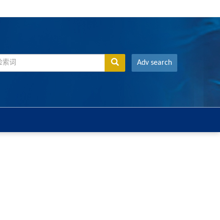
Adv search