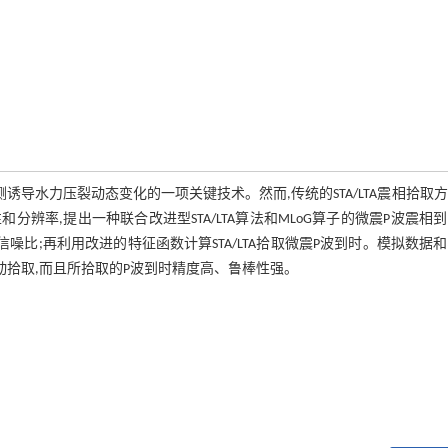
导水力压裂动态变化的一项关键技术。然而,传统的STA/LTA震相拾取
率,提出一种联合改进型STA/LTA算法和MLoG算子的微震P波震相
噪比;再利用改进的特征函数计算STA/LTA拾取微震P波到时。模拟数据
动拾取,而且所拾取的P波到时精度高、鲁棒性强。