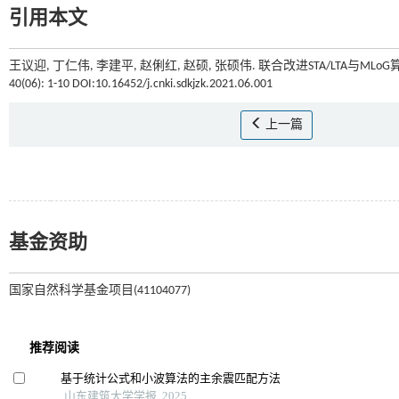
引用本文
王议迎, 丁仁伟, 李建平, 赵俐红, 赵硕, 张硕伟. 联合改进STA/LTA与ML
40(06): 1-10 DOI:10.16452/j.cnki.sdkjzk.2021.06.001
上一篇
基金资助
国家自然科学基金项目(41104077)