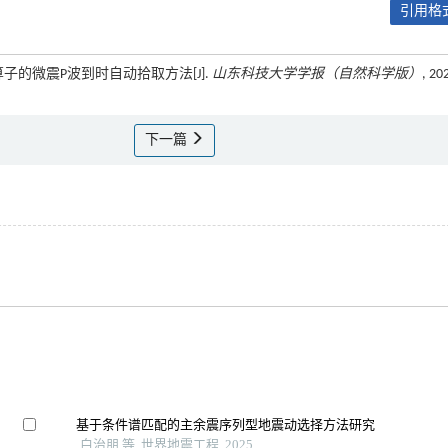
引用格式
oG算子的微震P波到时自动拾取方法[J].
山东科技大学学报（自然科学版）
, 20
下一篇