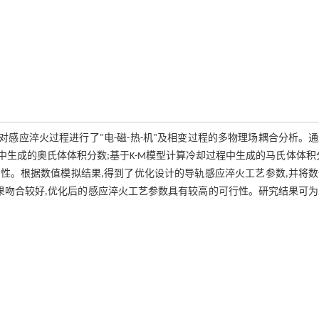
对感应淬火过程进行了"电-磁-热-机"及相变过程的多物理场耦合分析。
中生成的奥氏体体积分数;基于K-M模型计算冷却过程中生成的马氏体体积
性。根据数值模拟结果,得到了优化设计的导轨感应淬火工艺参数,并将数
果吻合较好,优化后的感应淬火工艺参数具有较高的可行性。研究结果可