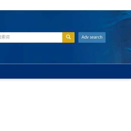
Adv search