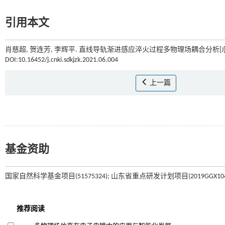
引用本文
肖慈超, 贺连芳, 李辉平. 直线导轨渐进感应淬火过程多物理场耦合分析[J]
DOI:10.16452/j.cnki.sdkjzk.2021.06.004
上一篇
基金资助
国家自然科学基金项目(51575324); 山东省重点研发计划项目(2019GGX1040