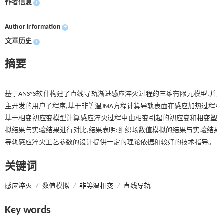
作者信息
+
Author information
+
文章历史
+
摘要
基于ANSYS软件构建了直线导轨渐进感应淬火过程的三维有限元模型,并
主开发的用户子程序,基于非等温JMA方程计算导轨表面在感应加热过程
基于相变初应变模型计算感应淬火过程中由相变引起的初应变和相变塑
拟结果与实验结果进行对比,结果表明:组织场数值模拟的结果与实验结
导轨感应淬火工艺参数的设计提供一定的理论依据和较好的技术指导。
关键词
感应淬火
/
数值模拟
/
非等温相变
/
直线导轨
Key words